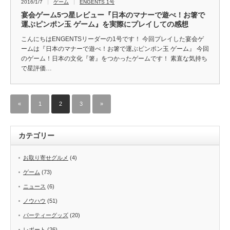
2016/1/7
ゲーム
ENGENTS 1号
宴会ゲーム5つ星レビュー『日本のマナーで遊べ！お箸で
運ぶピンポン玉 ゲーム』を実際にプレイしての感想
こんにちはENGENTSリーダーの1号です！ 今回プレイした宴会ゲ
ームは『日本のマナーで遊べ！お箸で運ぶピンポン玉 ゲーム』 今回
のゲーム！日本の文化『箸』をつかったゲームです！ 素直な気持ち
で星評価…
«
1
2
3
»
カテゴリー
お取り寄せグルメ
(4)
ゲーム
(73)
ニュース
(6)
ノウハウ
(51)
パーティーグッズ
(20)
レポート
(26)