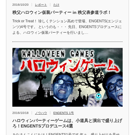
2016/10/20
レポート
たけ
秩父ハロウィン仮装パーティー in 秩父表参道ラボ！
Trick or Treat！ 珍しくテンション高めで登場、ENGENTS(エンジェ
ンツ)4号です。 というのも・・・ 先日、ENGENTSプロデュースに
よる、ハロウィン仮装パーティーを行いまし…
2016/10/18
ノウハウ
ENGENTS 1号
ハロウィンパーティーゲームは、小道具と演出で盛り上げ
ろ！ENGENTSプロデユース4選
みなさんこんにちは！ENGENTS1号です 年々、盛り上がりを見せ