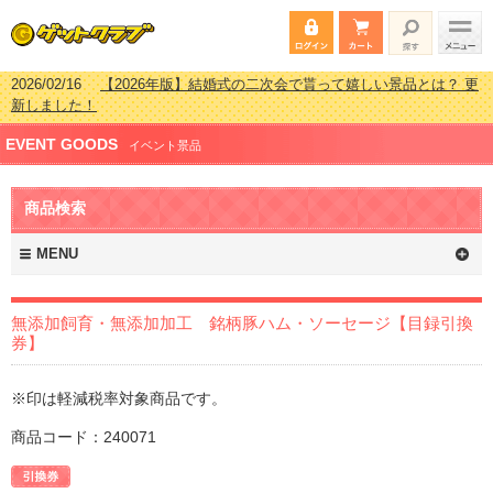
2026/02/16
【2026年版】結婚式の二次会で貰って嬉しい景品とは？ 更
新しました！
2026/02/03
【2026年版】ゴルフコンペ景品 3000円未満［2000円～
EVENT GOODS
2999円編］もらってうれしい人気ラ…
イベント景品
2026/07/15
【2026年版】ビンゴゲーム景品おすすめ金額別人気ランキ
ング 更新しました！
商品検索
2026/04/03
【2026年版】ゴルフコンペ景品 3000円未満［2000円～
2999円編］もらってうれしい人気ラ…
MENU
無添加飼育・無添加加工 銘柄豚ハム・ソーセージ【目録引換
券】
※印は軽減税率対象商品です。
商品コード：240071