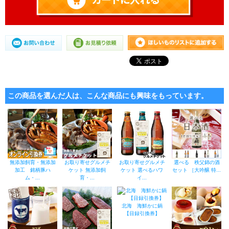
この商品を選んだ人は、こんな商品にも興味をもっています。
無添加飼育・無添加
お取り寄せグルメチ
お取り寄せグルメチ
選べる 秩父錦の酒
加工 銘柄豚ハ
ケット 無添加飼
ケット 選べるハワ
セット ［大吟醸 特...
ム・...
育・...
イ...
北海 海鮮かに鍋
【目録引換券】