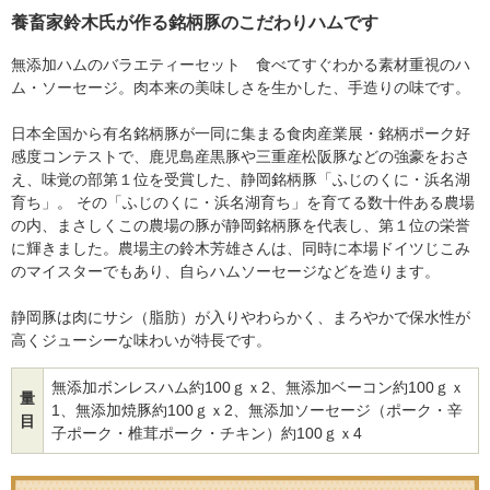
養畜家鈴木氏が作る銘柄豚のこだわりハムです
無添加ハムのバラエティーセット 食べてすぐわかる素材重視のハ
ム・ソーセージ。肉本来の美味しさを生かした、手造りの味です。
日本全国から有名銘柄豚が一同に集まる食肉産業展・銘柄ポーク好
感度コンテストで、鹿児島産黒豚や三重産松阪豚などの強豪をおさ
え、味覚の部第１位を受賞した、静岡銘柄豚「ふじのくに・浜名湖
育ち」。 その「ふじのくに・浜名湖育ち」を育てる数十件ある農場
の内、まさしくこの農場の豚が静岡銘柄豚を代表し、第１位の栄誉
に輝きました。農場主の鈴木芳雄さんは、同時に本場ドイツじこみ
のマイスターでもあり、自らハムソーセージなどを造ります。
静岡豚は肉にサシ（脂肪）が入りやわらかく、まろやかで保水性が
高くジューシーな味わいが特長です。
無添加ボンレスハム約100ｇｘ2、無添加ベーコン約100ｇｘ
量
1、無添加焼豚約100ｇｘ2、無添加ソーセージ（ポーク・辛
目
子ポーク・椎茸ポーク・チキン）約100ｇｘ4