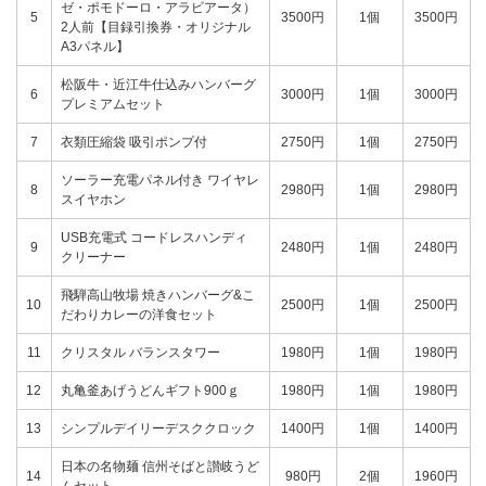
ゼ・ポモドーロ・アラビアータ）
5
3500円
1個
3500円
2人前【目録引換券・オリジナル
A3パネル】
松阪牛・近江牛仕込みハンバーグ
6
3000円
1個
3000円
プレミアムセット
7
衣類圧縮袋 吸引ポンプ付
2750円
1個
2750円
ソーラー充電パネル付き ワイヤレ
8
2980円
1個
2980円
スイヤホン
USB充電式 コードレスハンディ
9
2480円
1個
2480円
クリーナー
飛騨高山牧場 焼きハンバーグ&こ
10
2500円
1個
2500円
だわりカレーの洋食セット
11
クリスタル バランスタワー
1980円
1個
1980円
12
丸亀釜あげうどんギフト900ｇ
1980円
1個
1980円
13
シンプルデイリーデスククロック
1400円
1個
1400円
日本の名物麺 信州そばと讃岐うど
14
980円
2個
1960円
んセット