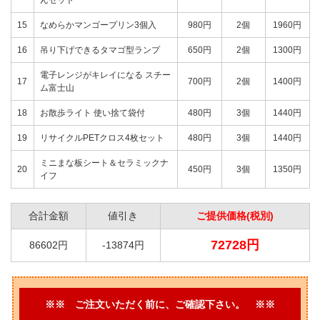
15
なめらかマンゴープリン3個入
980円
2個
1960円
16
吊り下げできるタマゴ型ランプ
650円
2個
1300円
電子レンジがキレイになる スチー
17
700円
2個
1400円
ム富士山
18
お散歩ライト 使い捨て袋付
480円
3個
1440円
19
リサイクルPETクロス4枚セット
480円
3個
1440円
ミニまな板シート＆セラミックナ
20
450円
3個
1350円
イフ
合計金額
値引き
ご提供価格(税別)
72728円
86602円
-13874円
※※ ご注文いただく前に、ご確認下さい。 ※※