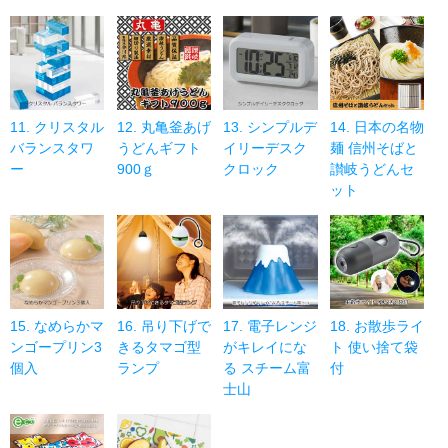
11. クリスタル
12. 丸亀釜あげ
13. シンプルデ
14. 日本の名物
バランスタワ
うどんギフト
イリーデスク
麺 信州そばと
ー
900ｇ
クロック
讃岐うどんセ
ット
15. なめらかマ
16. 吊り下げで
17. 電子レンジ
18. お散歩ライ
ンゴープリン3
きるタマゴ型
がキレイにな
ト 使い捨て袋
個入
ランプ
る スチーム富
付
士山