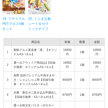
19. リサイクル
20. ミニまな板
PETクロス4枚
シート＆セラ
セット
ミックナイフ
商品名
単価
数量
金額
新鮮グルメ直送便「凛」【オリジ
16800
16800
1
1個
ナルA3パネル】
円
円
選べるアウトドア用品[山]【目録
18682
18682
2
1個
引換券・オリジナルA3パネル】
円
円
長野 信州プレミアム牛肉すきや
3
き・しゃぶしゃぶ用【目録引換
9000円
1個
9000円
券・オリジナルA3パネル】
兵庫 香住ガニ炊き込み甲羅めし
4
8700円
1個
8700円
【目録引換券・A3パネル付き】
選べる秩父生パスタ（ボロネー