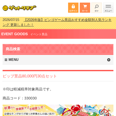
2026/07/15
【2026年版】ビンゴゲーム景品おすすめ金額別人気ランキ
ング 更新しました！
2026/04/03
【2026年版】ゴルフコンペ景品 3000円未満［2000円～
EVENT GOODS
2999円編］もらってうれしい人気ラ…
イベント景品
2026/02/16
【2026年版】結婚式の二次会で貰って嬉しい景品とは？ 更
新しました！
商品検索
2026/02/03
【2026年版】ゴルフコンペ景品 3000円未満［2000円～
2999円編］もらってうれしい人気ラ…
MENU
ビップ景品80,000円30点セット
※印は軽減税率対象商品です。
商品コード：330030