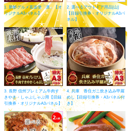
1. 新鮮グルメ直送便「凛」【オ
2. 選べるアウトドア用品[山]
リジナルA3パネル】
【目録引換券・オリジナルA3パ
ネル】
3. 長野 信州プレミアム牛肉す
4. 兵庫 香住ガニ炊き込み甲羅
きやき・しゃぶしゃぶ用【目録
めし【目録引換券・A3パネル付
引換券・オリジナルA3パネル】
き】