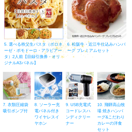
5. 選べる秩父生パスタ（ボロネ
6. 松阪牛・近江牛仕込みハンバ
ーゼ・ポモドーロ・アラビアー
ーグ プレミアムセット
タ）2人前【目録引換券・オリ
ジナルA3パネル】
7. 衣類圧縮袋
8. ソーラー充
9. USB充電式
10. 飛騨高山牧
吸引ポンプ付
電パネル付き
コードレスハ
場 焼きハンバ
ワイヤレスイ
ンディクリー
ーグ&こだわり
ヤホン
ナー
カレーの洋食
セット