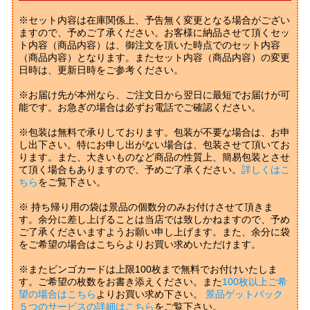
※セット内容は在庫関係上、予告無く変更となる場合がござい
ますので、予めご了承ください。お客様に納品させて頂くセッ
ト内容（商品内容）は、御注文を頂いた時点でのセット内容
（商品内容）となります。またセット内容（商品内容）の変更
日時は、更新日時をご参考ください。
※お届け先が本州なら、ご注文日から翌日に最短でお届けが可
能です。お急ぎの場合は必ずお電話でご確認ください。
※包装は無料で承りしております。包装が不要な場合は、お申
し出下さい。特にお申し出がない場合は、包装させて頂いてお
ります。また、大きいものなど商品の性質上、簡易包装とさせ
て頂く場合もありますので、予めご了承ください。
詳しくはこ
ちら
をご覧下さい。
※ 持ち帰り用の袋は景品の個数分のみお付けさせて頂きま
す。余分に差し上げることは当店では致しかねますので、予め
ご了承くださいますようお願い申し上げます。また、余分に袋
をご希望の場合はこちらよりお買い求めいただけます。
※またビンゴカードは上限100枚まで無料でお付けいたしま
す。ご希望の枚数をお書き添えください。また
100枚以上ご希
望の場合はこちら
よりお買い求め下さい。
景品ゲットパック
５つのサービスの詳細はこちら
をご覧下さい。