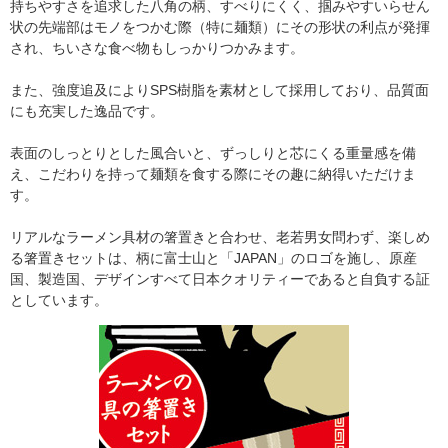
持ちやすさを追求した八角の柄、すべりにくく、掴みやすいらせん
状の先端部はモノをつかむ際（特に麺類）にその形状の利点が発揮
され、ちいさな食べ物もしっかりつかみます。
また、強度追及によりSPS樹脂を素材として採用しており、品質面
にも充実した逸品です。
表面のしっとりとした風合いと、ずっしりと芯にくる重量感を備
え、こだわりを持って麺類を食する際にその趣に納得いただけま
す。
リアルなラーメン具材の箸置きと合わせ、老若男女問わず、楽しめ
る箸置きセットは、柄に富士山と「JAPAN」のロゴを施し、原産
国、製造国、デザインすべて日本クオリティーであると自負する証
としています。