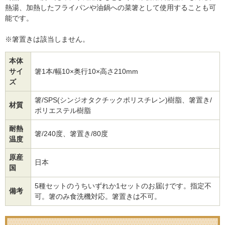
熱湯、加熱したフライパンや油鍋への菜箸として使用することも可
能です。
※箸置きは該当しません。
本体
サイ
箸1本/幅10×奥行10×高さ210mm
ズ
箸/SPS(シンジオタクチックポリスチレン)樹脂、箸置き/
材質
ポリエステル樹脂
耐熱
箸/240度、箸置き/80度
温度
原産
日本
国
5種セットのうちいずれか1セットのお届けです。指定不
備考
可。箸のみ食洗機対応。箸置きは不可。