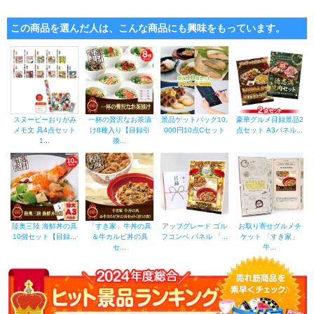
この商品を選んだ人は、こんな商品にも興味をもっています。
スヌーピーおりがみ
一杯の贅沢なお茶漬
景品ゲットパック10,
豪華グルメ目録景品2
メモ文 具4点セット
け8種入り【目録引
000円10点Cセット
点セット A3パネル...
1...
換...
陸奥三陸 海鮮丼の具
「すき家」牛丼の具
アップグレード ゴル
お取り寄せグルメチ
10個セット【目録...
＆牛カルビ丼の具
フコンペ パネル 「...
ケット 「すき家」
セ...
牛...