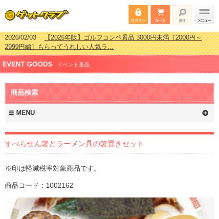
2026/02/03
【2026年版】ゴルフコンペ景品 3000円未満［2000円～
2999円編］もらってうれしい人気ラ…
2026/07/15
【2026年版】ビンゴゲーム景品おすすめ金額別人気ランキ
EVENT GOODS
ング 更新しました！
イベント景品
2026/04/03
【2026年版】ゴルフコンペ景品 3000円未満［2000円～
2999円編］もらってうれしい人気ラ…
商品検索
2026/02/16
【2026年版】結婚式の二次会で貰って嬉しい景品とは？ 更
新しました！
MENU
すべらせん箸とラーメン具の箸置きセット
※印は軽減税率対象商品です。
商品コード：1002162