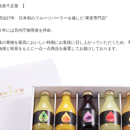
銀座千疋屋 】
明治27年 日本初のフルーツパーラーを擁した"果実専門店"
６年には宮内庁御用達を拝命。
級の果物を最高においしい時期にお客様に召し上がっていただくため、
触感と味覚をもとに一点一点商品を厳選してお届けしております。