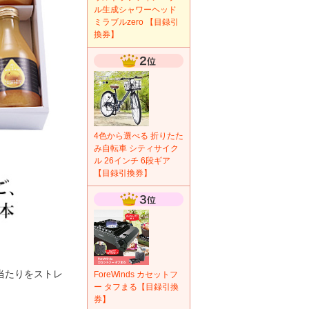
ル生成シャワーヘッド
ミラブルzero 【目録引
換券】
4色から選べる 折りたた
み自転車 シティサイク
ル 26インチ 6段ギア
【目録引換券】
当たりをストレ
ForeWinds カセットフ
ー タフまる【目録引換
券】