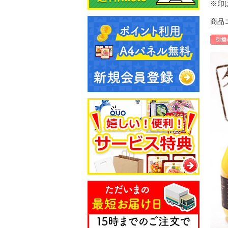
※印
商品コ