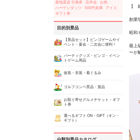
産地直送 引換券
忘年会
お肉
【 
ハーゲンダッツ
500円未満
アイス
ギフト券
創業
目的別景品
昭和
【景品セット】ビンゴゲームやイ
ベント・宴会・二次会に便利！
最上
ーが
パーティグッズ・ビンゴ・イベン
トゲーム用品
仮装・衣装・着ぐるみ
ゴルフコンペ景品・賞品
お取り寄せグルメチケット・ギフ
ト券
選べるギフト ON・GIFT（オン・
ギフト）
分類別景品カタログ