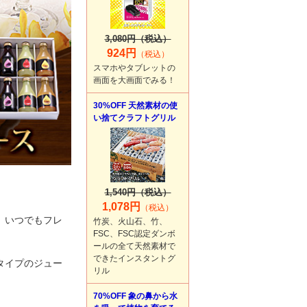
3,080円（税込）
924円
（税込）
スマホやタブレットの
画面を大画面でみる！
30%OFF 天然素材の使
い捨てクラフトグリル
1,540円（税込）
1,078円
（税込）
、いつでもフレ
竹炭、火山石、竹、
FSC、FSC認定ダンボ
ールの全て天然素材で
できたインスタントグ
タイプのジュー
リル
70%OFF 象の鼻から水