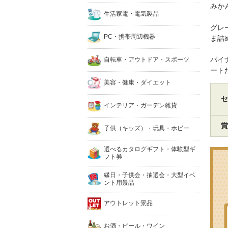
みか
生活家電・電気製品
グレ
PC・携帯周辺機器
ま詰
パイ
自転車・アウトドア・スポーツ
ート
美容・健康・ダイエット
セ
インテリア・ガーデン雑貨
賞
子供（キッズ）・玩具・ホビー
選べるカタログギフト・体験型ギ
フト券
縁日・子供会・抽選会・大型イベ
ント用景品
アウトレット景品
お酒・ビール・ワイン