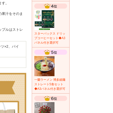
ます。
の果汁をそのま
ップルはストレ
スターバックス ドリッ
プコーヒーセット◆A3
パネル付き選択可
ーツ×2、パイ
一蘭ラーメン 博多細麺
ストレート5食セット
◆A3パネル付き選択可