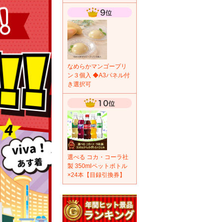
なめらかマンゴープリ
ン３個入 ◆A3パネル付
き選択可
選べる コカ・コーラ社
製 350mlペットボトル
×24本【目録引換券】