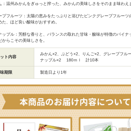
ん：温州みかんをぎゅっと搾った、みかんの美味しさをそのまま味わえ
ープフルーツ：太陽の恵みをたっぷりと浴びたピンクグレープフルーツ
めた、ほど良い酸味がおすすめ。
ナップル：芳醇な香りと、バランスの取れた甘味・酸味が特徴のパイナ
だからこその美味しさを。
みかん×2、ぶどう×2、りんご×2、グレープフル
ット内容
ナップル×2 180ｍｌ 計10本
味期限
製造日より1年