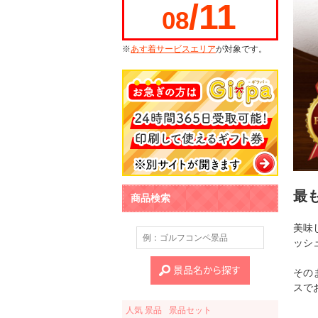
/11
08
※
あす着サービスエリア
が対象です。
最
商品検索
美味
ッシ
その
スで
人気 景品
景品セット