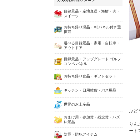
目録景品・産地直送・海鮮・肉・
スイーツ
お持ち帰り現品・A3パネル付き選
択可
選べる目録景品・家電・自転車・
アウトドア
目録景品・アップグレード ゴルフ
コンペ パネル
お持ち帰り食品・ギフトセット
キッチン・日用雑貨・バス用品
世界のお土産品
ぶど
おまけ用・参加賞・残念賞・ハズ
レ景品
りん
ート
防災・防犯アイテム