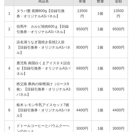
商品名
単価
数量
金額
タラバ蟹 肩脚800g【目録引換
13500
13500
1
1個
券・オリジナルA3パネル】
円
円
但馬牛 カルビ焼肉600ｇ【目録
2
9500円
1個
9500円
引換券・オリジナルA3パネル】
浜名湖うなぎ蒲焼き長焼2人前
3
【目録引換券・オリジナルA3パネ
8000円
1個
8000円
ル】
鹿児島 南国白くまアイスＤＸ詰合
4
せ【目録引換券・オリジナルA3パ
6800円
1個
6800円
ネル】
秩父路 豚肉の味噌漬け（ロース9
5
枚）【目録引換券・オリジナルA3
5000円
1個
5000円
パネル】
栃木 レモン牛乳アイスセット7個
6
【目録引換券・オリジナルA3パネ
4400円
1個
4400円
ル】
ドトールコーヒーとバウムクーヘ
7
3000円
1個
3000円
ンのセット