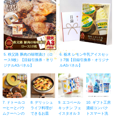
5. 秩父路 豚肉の味噌漬け（ロ
6. 栃木 レモン牛乳アイスセッ
ース9枚）【目録引換券・オリ
ト7個【目録引換券・オリジナ
ジナルA3パネル】
ルA3パネル】
7. ドトールコ
8. デリッシュ
9. エコベール
10. ギフト工房
ーヒーとバウ
ライフ料理が
キッチン フェ
濃縮コンパク
ムクーヘンの
できるお皿
イスタオル 3
トスマート洗