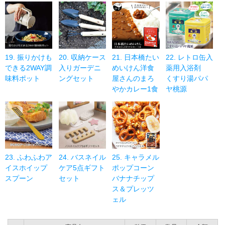
19. 振りかけも
20. 収納ケース
21. 日本橋たい
22. レトロ缶入
できる2WAY調
入りガーデニ
めいけん洋食
薬用入浴剤
味料ポット
ングセット
屋さんのまろ
くすり湯パパ
やかカレー1食
ヤ桃源
23. ふわふわア
24. バスネイル
25. キャラメル
イスホイップ
ケア5点ギフト
ポップコーン
スプーン
セット
バナナチップ
ス＆プレッツ
ェル