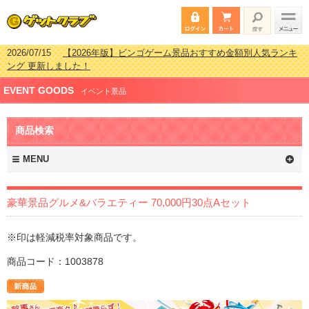
2026/07/15
【2026年版】ビンゴゲーム景品おすすめ金額別人気ランキ
ング 更新しました！
2026/04/03
【2026年版】ゴルフコンペ景品 3000円未満［2000円～
EVENT GOODS
2999円編］もらってうれしい人気ラ…
イベント景品
2026/02/16
【2026年版】結婚式の二次会で貰って嬉しい景品とは？ 更
新しました！
商品検索
2026/02/03
【2026年版】ゴルフコンペ景品 3000円未満［2000円～
2999円編］もらってうれしい人気ラ…
MENU
豪華景品グルメ&バラエティー 70,000円30点Aセット
※印は軽減税率対象商品です。
商品コード：1003878