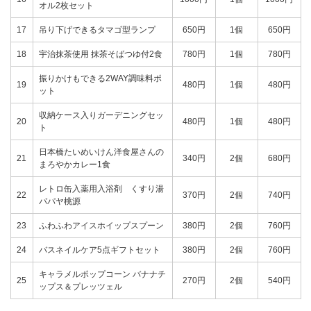
オル2枚セット
17
吊り下げできるタマゴ型ランプ
650円
1個
650円
18
宇治抹茶使用 抹茶そばつゆ付2食
780円
1個
780円
振りかけもできる2WAY調味料ポ
19
480円
1個
480円
ット
収納ケース入りガーデニングセッ
20
480円
1個
480円
ト
日本橋たいめいけん洋食屋さんの
21
340円
2個
680円
まろやかカレー1食
レトロ缶入薬用入浴剤 くすり湯
22
370円
2個
740円
パパヤ桃源
23
ふわふわアイスホイップスプーン
380円
2個
760円
24
バスネイルケア5点ギフトセット
380円
2個
760円
キャラメルポップコーン バナナチ
25
270円
2個
540円
ップス＆プレッツェル