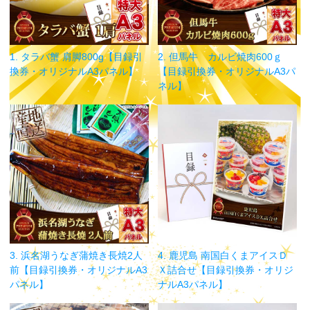
1. タラバ蟹 肩脚800g【目録引
2. 但馬牛 カルビ焼肉600ｇ
換券・オリジナルA3パネル】
【目録引換券・オリジナルA3パ
ネル】
3. 浜名湖うなぎ蒲焼き長焼2人
4. 鹿児島 南国白くまアイスＤ
前【目録引換券・オリジナルA3
Ｘ詰合せ【目録引換券・オリジ
パネル】
ナルA3パネル】