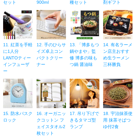
セット
900ml
種セット
剤ギフト
11. 紅茶を手軽
12. 手のひらサ
13. 「博多もつ
14. 有名ラーメ
に1人分
イズ卓上コン
鍋やまや」監
ン店主おすす
LANTOティー
パクトクリー
修 博多の味も
め生ラーメン
インフューザ
ナー
つ鍋 醤油味
三杯勝負
ー
15. 防水バスク
16. オーガニッ
17. 吊り下げで
18. 宇治抹茶使
ロック
クコットン フ
きるタマゴ型
用 抹茶そばつ
ェイスタオル2
ランプ
ゆ付2食
枚セット