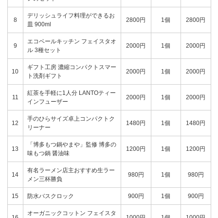
デリッシュライフ料理ができるお
8
2800円
1個
2800円
皿 900ml
エコベールキッチン フェイスタオ
9
2000円
1個
2000円
ル 3種セット
ギフト工房 濃縮コンパクトスマー
10
2000円
1個
2000円
ト洗剤ギフト
紅茶を手軽に1人分 LANTOティー
11
2000円
1個
2000円
インフューザー
手のひらサイズ卓上コンパクトク
12
1480円
1個
1480円
リーナー
「博多もつ鍋やまや」監修 博多の
13
1200円
1個
1200円
味もつ鍋 醤油味
有名ラーメン店主おすすめ生ラー
14
980円
1個
980円
メン三杯勝負
15
防水バスクロック
900円
1個
900円
オーガニックコットン フェイスタ
16
1000円
1個
1000円