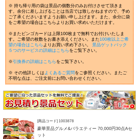
※ 持ち帰り用の袋は景品の個数分のみお付けさせて頂きま
す。余分に差し上げることは当店では致しかねますので、予め
ご了承くださいますようお願い申し上げます。また、余分に袋
をご希望の場合はこちらよりお買い求めいただけます。
※またビンゴカードは上限100枚まで無料でお付けいたしま
す。ご希望の枚数をお書き添えください。また
100枚以上ご希
望の場合はこちら
よりお買い求め下さい。
景品ゲットパック
５つのサービスの詳細はこちら
をご覧下さい。
※
引換券の詳細はこちら
をご覧下さい。
※ その他詳しくは
よくあるご質問
をご参照ください。またご
不明な点は、ご注文前にお問い合わせください。
[商品コード] 1003878
豪華景品グルメ&バラエティー 70,000円30点Aセ
ット