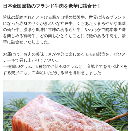
日本全国屈指のブランド牛肉を豪華に詰合せ！
旨味の凝縮されたとろける脂が自慢の松阪牛、世界に誇るブランド
になった赤身のサシがきれいな神戸牛、くちあたりまろやかな風味
の仙台牛、濃厚な風味に甘味のある近江牛、やわらかで肉本来の味
を楽しめる宮崎牛、どの肉もひとくちごとに特徴のある牛肉を、豪
華に詰合せいたしました。
お届けは、お肉の美味しさが存分に楽しめるモモの部位を、ぜひス
テーキで召し上がりください。
一種類80グラム、5種類で合計400グラムと、産地全てを食べ比べを
する贅沢にも、ご満足いただける量を御用意しました。