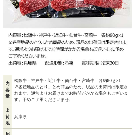
松阪牛・神戸牛・近江牛・仙台牛・宮崎牛 各約80ｇ×1
内
※各産地品のとりまとめ商品のため、現品の出荷日は限定さ
容
れます。通常よりお届けまでお時間がかかる場合もございま
量
す。予めご了承くださいませ。
出
荷
兵庫県
地
配