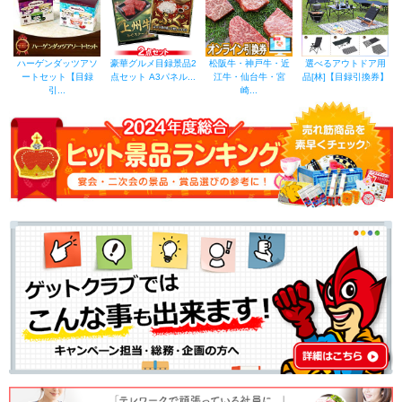
ハーゲンダッツアソ
豪華グルメ目録景品2
松阪牛・神戸牛・近
選べるアウトドア用
ートセット【目録
点セット A3パネル...
江牛・仙台牛・宮
品[林]【目録引換券】
引...
崎...