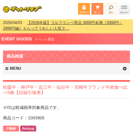
2026/04/03
【2026年版】ゴルフコンペ景品 3000円未満［2000円～
2999円編］もらってうれしい人気ラ…
2026/02/16
【2026年版】結婚式の二次会で貰って嬉しい景品とは？ 更
EVENT GOODS
新しました！
イベント景品
2026/02/03
【2026年版】ゴルフコンペ景品 3000円未満［2000円～
2999円編］もらってうれしい人気ラ…
商品検索
2026/07/15
【2026年版】ビンゴゲーム景品おすすめ金額別人気ランキ
ング 更新しました！
MENU
松阪牛・神戸牛・近江牛・仙台牛・宮崎牛ブランド牛肉食べ比
べ5種【目録引換券】
※印は軽減税率対象商品です。
商品コード：1003905