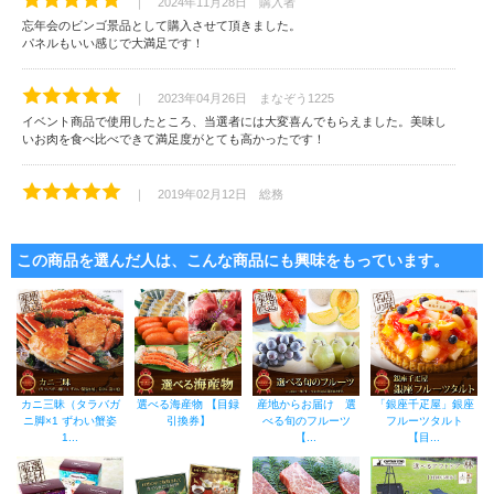
｜ 2024年11月28日 購入者
忘年会のビンゴ景品として購入させて頂きました。
パネルもいい感じで大満足です！
｜ 2023年04月26日 まなぞう1225
イベント商品で使用したところ、当選者には大変喜んでもらえました。美味し
いお肉を食べ比べできて満足度がとても高かったです！
｜ 2019年02月12日 総務
なかなか食べ比べが出来ないので、当選した方は、とても喜んでくれました。
この商品を選んだ人は、こんな商品にも興味をもっています。
｜ 2018年03月30日 桑田和浩
私自身がこのお肉を食べていないのでわかりませんが、当選した方はコンペ会
場で大喜びされてました。
カニ三昧（タラバガ
選べる海産物 【目録
産地からお届け 選
「銀座千疋屋」銀座
ニ脚×1 ずわい蟹姿
引換券】
べる旬のフルーツ
フルーツタルト
1...
【...
【目...