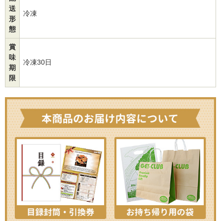
送
冷凍
形
態
賞
味
冷凍30日
期
限