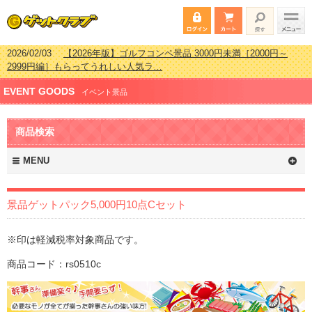
2026/02/03
【2026年版】ゴルフコンペ景品 3000円未満［2000円～
2999円編］もらってうれしい人気ラ…
2026/07/15
【2026年版】ビンゴゲーム景品おすすめ金額別人気ランキ
EVENT GOODS
ング 更新しました！
イベント景品
2026/04/03
【2026年版】ゴルフコンペ景品 3000円未満［2000円～
2999円編］もらってうれしい人気ラ…
商品検索
2026/02/16
【2026年版】結婚式の二次会で貰って嬉しい景品とは？ 更
新しました！
MENU
景品ゲットパック5,000円10点Cセット
※印は軽減税率対象商品です。
商品コード：rs0510c