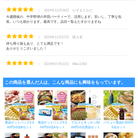
｜ 2024年12月06日 かずまさおだ
今週開催の、中学野球の卒団パーティーで、活用します。安いし、丁寧な包
装。いつも助かります。最高です。品目一覧もたすかりますね
｜ 2024年11月27日 購入者
持ち帰り袋もあり、とても満足です！
ありがとうございました！
｜ 2024年07月22日 Miku1392
思っていた内容でした。チャンスがあればまた利用します
この商品を選んだ人は、こんな商品にも興味をもっています。
｜ 2024年03月14日 mam9977
１つずつ、きれいに梱包されており、商品名のシールもはってあったのでとて
もわかりやすかったです！ありがとうございました。
｜ 2024年02月08日 kazt1534
会社旅行のレクリエーションとして、ビンゴを開催しました。他の賞品も一緒
景品ゲットパック5,0
景品ゲットパック5,0
グルメとキッチン50
バリュー景品5,000円
に注文させていただきました。いろいろなものがあり、参加者からも好評でし
00円10点Bセット
00円10点Aセット
00円10点景品セット
5点セット
た。また利用させていただきます。