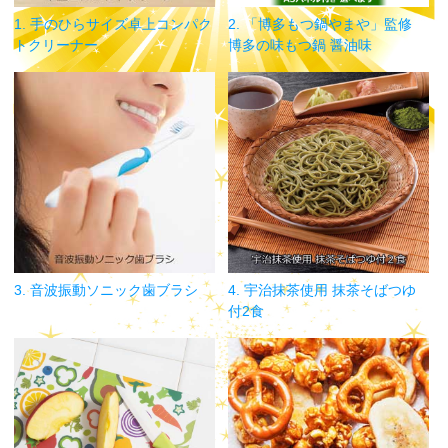
1. 手のひらサイズ卓上コンパク
2. 「博多もつ鍋やまや」監修
トクリーナー
博多の味もつ鍋 醤油味
3. 音波振動ソニック歯ブラシ
4. 宇治抹茶使用 抹茶そばつゆ
付2食