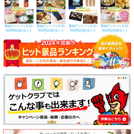
｜ 2023年08月31日 yuya7869
どの商品をあげても「ちょうど欲しかった！」の声があり、買って良かったで
す
景品ゲットパック10,
景品ゲットパック10,
景品ゲットパック10,
景品ゲットパック10,
000円20点Cセット
000円10点Cセット
000円15点Cセット
000円10点Bセット
｜ 2023年03月10日 購入者
2回目の注文です。
配送が速くて助かります。
包装がきれいにされていて、すぐにはがせるシールで中身がわかるようになっ
ていて便利です。
色々な種類の景品が組み合わされているので楽しめます。