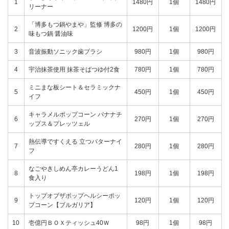
1
1480円
1個
1480円
リーナー
「博多もつ鍋やまや」監修 博多の
2
1200円
1個
1200円
味もつ鍋 醤油味
3
音波振動ソニック歯ブラシ
980円
1個
980円
4
宇治抹茶使用 抹茶そばつゆ付2食
780円
1個
780円
ミニまな板シート＆セラミックナ
5
450円
1個
450円
イフ
キャラメルポップコーン バナナチ
6
270円
1個
270円
ップス＆プレッツェル
熱伝導ですくえる 立つバターナイ
7
280円
1個
280円
フ
なごやきしめん亭カレーうどん1
8
198円
1個
198円
食入り
トップオブザポップヘルシーポッ
9
120円
1個
120円
プコーン【ブルガリア】
10
壱億円ＢＯＸティッシュ40Ｗ
98円
1個
98円