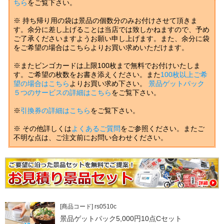
ちら
をご覧下さい。
※ 持ち帰り用の袋は景品の個数分のみお付けさせて頂きま
す。余分に差し上げることは当店では致しかねますので、予め
ご了承くださいますようお願い申し上げます。また、余分に袋
をご希望の場合はこちらよりお買い求めいただけます。
※またビンゴカードは上限100枚まで無料でお付けいたしま
す。ご希望の枚数をお書き添えください。また
100枚以上ご希
望の場合はこちら
よりお買い求め下さい。
景品ゲットパック
５つのサービスの詳細はこちら
をご覧下さい。
※
引換券の詳細はこちら
をご覧下さい。
※ その他詳しくは
よくあるご質問
をご参照ください。またご
不明な点は、ご注文前にお問い合わせください。
[商品コード] rs0510c
景品ゲットパック5,000円10点Cセット