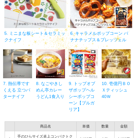
5. ミニまな板シート＆セラミッ
6. キャラメルポップコーン バ
クナイフ
ナナチップス＆プレッツェル
7. 熱伝導です
8. なごやきし
9. トップオブ
10. 壱億円ＢＯ
くえる 立つバ
めん亭カレー
ザポップヘル
Ｘティッシュ
ターナイフ
うどん1食入り
シーポップコ
40Ｗ
ーン【ブルガ
リア】
商品名
単価
数量
金額
手のひらサイズ卓上コンパクトク