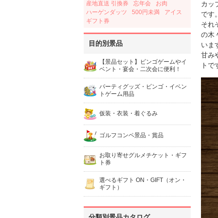
産地直送 引換券
忘年会
お肉
カッ
ハーゲンダッツ
500円未満
アイス
です
ギフト券
それ
の木
目的別景品
いま
甘み
【景品セット】ビンゴゲームやイ
トで
ベント・宴会・二次会に便利！
パーティグッズ・ビンゴ・イベン
トゲーム用品
仮装・衣装・着ぐるみ
ゴルフコンペ景品・賞品
お取り寄せグルメチケット・ギフ
ト券
選べるギフト ON・GIFT（オン・
ギフト）
分類別景品カタログ