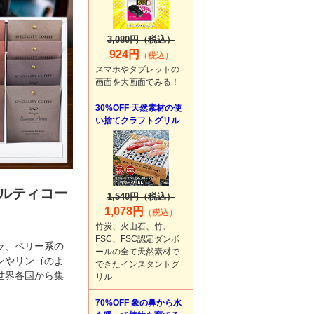
3,080円（税込）
924円
（税込）
スマホやタブレットの
画面を大画面でみる！
30%OFF 天然素材の使
い捨てクラフトグリル
ルティコー
1,540円（税込）
1,078円
（税込）
竹炭、火山石、竹、
FSC、FSC認定ダンボ
ラ、ベリー系の
ールの全て天然素材で
ンやリンゴのよ
できたインスタントグ
世界各国から集
リル
70%OFF 象の鼻から水