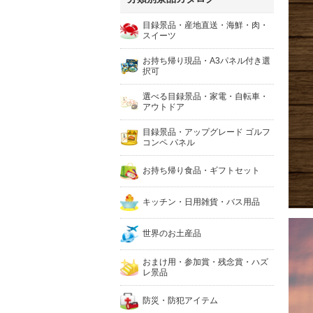
目録景品・産地直送・海鮮・肉・
スイーツ
お持ち帰り現品・A3パネル付き選
択可
選べる目録景品・家電・自転車・
アウトドア
目録景品・アップグレード ゴルフ
コンペ パネル
お持ち帰り食品・ギフトセット
キッチン・日用雑貨・バス用品
世界のお土産品
おまけ用・参加賞・残念賞・ハズ
レ景品
防災・防犯アイテム