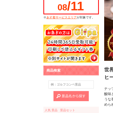
/11
08
※
あす着サービスエリア
が対象です。
世
商品検索
ヒ
ナッ
酸味
うな
めら
人気 景品
景品セット