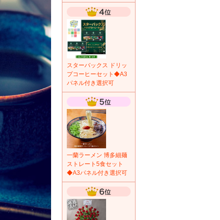
スターバックス ドリッ
プコーヒーセット◆A3
パネル付き選択可
一蘭ラーメン 博多細麺
ストレート5食セット
◆A3パネル付き選択可