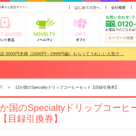
幹事さん総合サイト！
はじめての方へ
会社概要
品 3000円未満［2000円～2999円編］もらってうれしい人気ラ…
景品おすすめ金額別人気ランキング 更新しました！
品 3000円未満［2000円～2999円編］もらってうれしい人気ラ…
会で貰って嬉しい景品とは？ 更新しました！
円
> 12か国のSpecialtyドリップコーヒーセット【目録引換券】
2か国のSpecialtyドリップコー
【目録引換券】