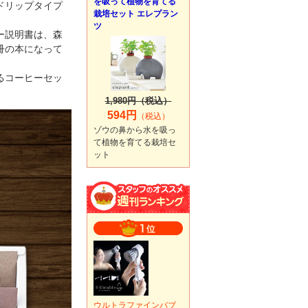
を吸って植物を育てる
ドリップタイプ
栽培セット エレプラン
ツ
ー説明書は、森
冊の本になって
るコーヒーセッ
1,980円（税込）
594円
（税込）
ゾウの鼻から水を吸っ
て植物を育てる栽培セ
ット
ウルトラファインバブ