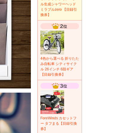
ル生成シャワーヘッド
ミラブルzero 【目録引
換券】
4色から選べる 折りたた
み自転車 シティサイク
ル 26インチ 6段ギア
【目録引換券】
ForeWinds カセットフ
ー タフまる【目録引換
券】