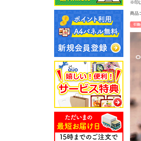
※印
商品コ