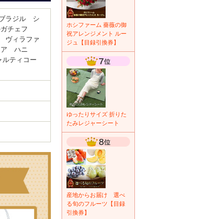
ブラジル シ
ホシファーム 薔薇の御
ルガチェフ
祝アレンジメント ルー
 ヴィラファ
ジュ【目録引換券】
ニア ハニ
ャルティコー
ゆったりサイズ 折りた
たみレジャーシート
産地からお届け 選べ
る旬のフルーツ【目録
引換券】