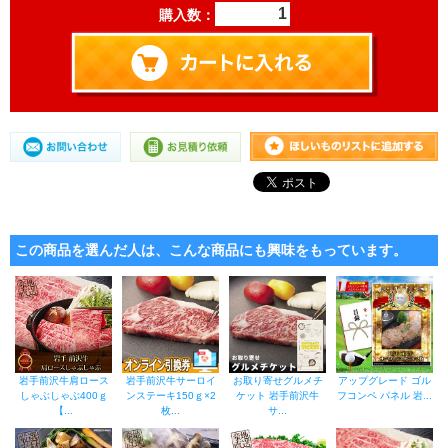
購入数：
この商品を選んだ人は、こんな商品にも興味をもっています。
岩手前沢牛肩ロース
岩手前沢牛サーロイ
お取り寄せグルメチ
アップグレード ゴル
しゃぶしゃぶ400ｇ
ンステーキ150ｇ×2
ケット 岩手前沢牛
フコンペ パネル 岩...
【...
枚...
サ...