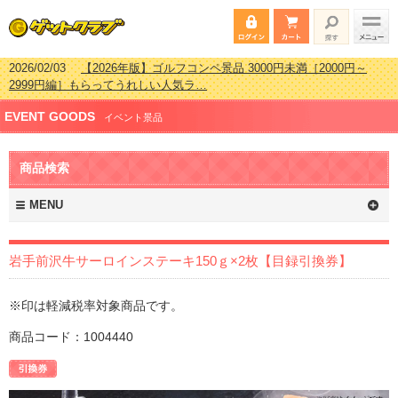
2026/02/03
【2026年版】ゴルフコンペ景品 3000円未満［2000円～
2999円編］もらってうれしい人気ラ…
2026/07/15
【2026年版】ビンゴゲーム景品おすすめ金額別人気ランキ
EVENT GOODS
ング 更新しました！
イベント景品
2026/04/03
【2026年版】ゴルフコンペ景品 3000円未満［2000円～
2999円編］もらってうれしい人気ラ…
商品検索
2026/02/16
【2026年版】結婚式の二次会で貰って嬉しい景品とは？ 更
新しました！
MENU
岩手前沢牛サーロインステーキ150ｇ×2枚【目録引換券】
※印は軽減税率対象商品です。
商品コード：1004440