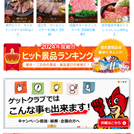
神戸ビーフ サーロ
近江牛 サーロイン
松阪牛サーロインス
岩手前沢牛肩ロース
インステーキ150ｇ×
ステーキ2枚入【目
テーキ【目録引換
しゃぶしゃぶ400ｇ
2...
録...
券】
【...