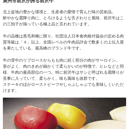
奥州市前沢が誇る前沢牛
北上盆地の豊かな環境と、生産者の愛情で育んだ味の芸術品。
鮮やかな霜降り肉に、とろけるような舌ざわりと風味、前沢牛はこ
の三拍子が揃っている極上品と言われています。
牛の品種は黒毛和種に限り、社団法人日本食肉格付協会の定める肉
質等級は「４」以上、全国レベルの牛肉品評会で数多くの上位入賞
を果たしている、最高峰のブランド牛です。
牛の背中のリブロースからもも肉に続く部分の肉がサーロイン。
形がよく、肉のきめが細かくて柔らかいのが特徴で、ヒレなどと同
様、牛肉の最高部位の一つ。特に前沢牛はサシと呼ばれる霜降りが
見事に入っていて、柔らかく、味も風味も抜群です。
ステーキのほかローストビーフやしゃぶしゃぶでも美味しくいただ
けます。