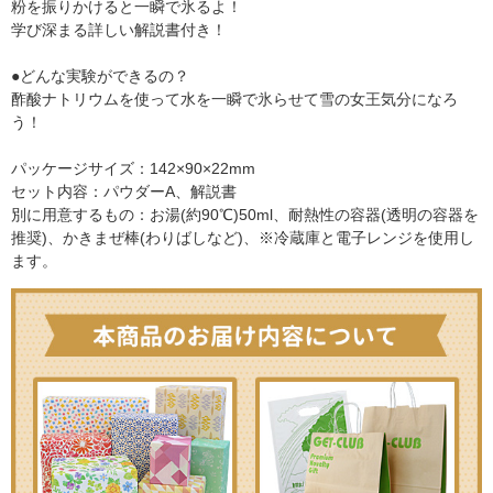
粉を振りかけると一瞬で氷るよ！
学び深まる詳しい解説書付き！
●どんな実験ができるの？
酢酸ナトリウムを使って水を一瞬で氷らせて雪の女王気分になろ
う！
パッケージサイズ：142×90×22mm
セット内容：パウダーA、解説書
別に用意するもの：お湯(約90℃)50ml、耐熱性の容器(透明の容器を
推奨)、かきまぜ棒(わりばしなど)、※冷蔵庫と電子レンジを使用し
ます。