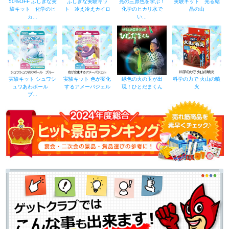
50%OFF ふしぎな実
ふしぎな実験キッ
光の三原色を学ぶ！
実験キット 光る結
験キット 化学のヒ
ト 冷え冷えカイロ
化学のヒカリ水で
晶の山
カ...
い...
実験キット シュワシ
実験キット 色が変化
緑色の火の玉が出
科学の力で 火山の噴
ュワあわボール
するアメーバジェル
現！ひとだまくん
火
ブ...