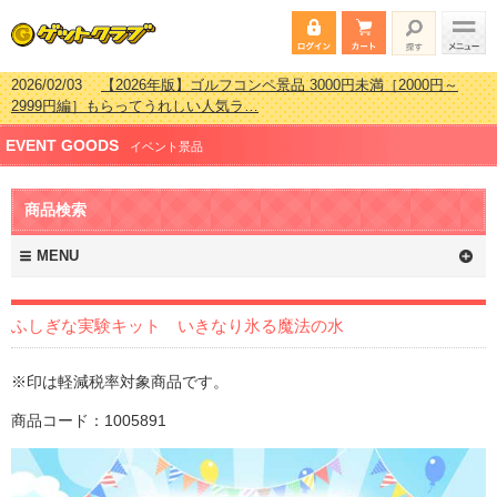
2026/02/03
【2026年版】ゴルフコンペ景品 3000円未満［2000円～
2999円編］もらってうれしい人気ラ…
2026/07/15
【2026年版】ビンゴゲーム景品おすすめ金額別人気ランキ
EVENT GOODS
ング 更新しました！
イベント景品
2026/04/03
【2026年版】ゴルフコンペ景品 3000円未満［2000円～
2999円編］もらってうれしい人気ラ…
商品検索
2026/02/16
【2026年版】結婚式の二次会で貰って嬉しい景品とは？ 更
新しました！
MENU
ふしぎな実験キット いきなり氷る魔法の水
※印は軽減税率対象商品です。
商品コード：1005891