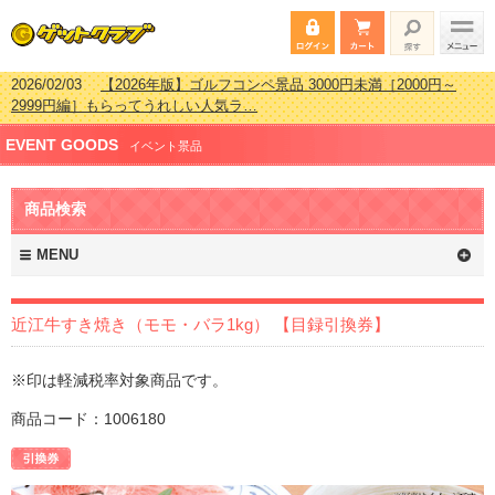
2026/02/03
【2026年版】ゴルフコンペ景品 3000円未満［2000円～
2999円編］もらってうれしい人気ラ…
2026/07/15
【2026年版】ビンゴゲーム景品おすすめ金額別人気ランキ
EVENT GOODS
ング 更新しました！
イベント景品
2026/04/03
【2026年版】ゴルフコンペ景品 3000円未満［2000円～
2999円編］もらってうれしい人気ラ…
商品検索
2026/02/16
【2026年版】結婚式の二次会で貰って嬉しい景品とは？ 更
新しました！
MENU
近江牛すき焼き（モモ・バラ1kg） 【目録引換券】
※印は軽減税率対象商品です。
商品コード：1006180