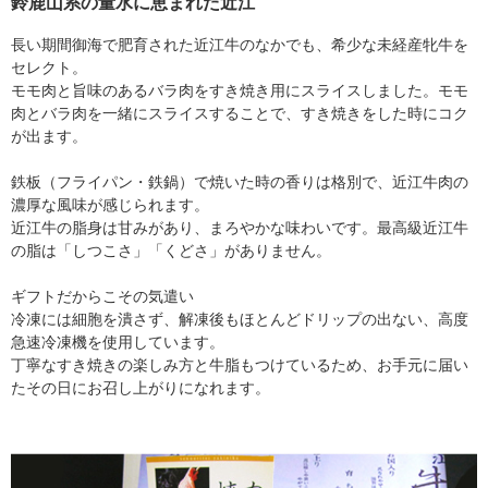
鈴鹿山系の量水に恵まれた近江
長い期間御海で肥育された近江牛のなかでも、希少な未経産牝牛を
セレクト。
モモ肉と旨味のあるバラ肉をすき焼き用にスライスしました。モモ
肉とバラ肉を一緒にスライスすることで、すき焼きをした時にコク
が出ます。
鉄板（フライパン・鉄鍋）で焼いた時の香りは格別で、近江牛肉の
濃厚な風味が感じられます。
近江牛の脂身は甘みがあり、まろやかな味わいです。最高級近江牛
の脂は「しつこさ」「くどさ」がありません。
ギフトだからこその気遣い
冷凍には細胞を潰さず、解凍後もほとんどドリップの出ない、高度
急速冷凍機を使用しています。
丁寧なすき焼きの楽しみ方と牛脂もつけているため、お手元に届い
たその日にお召し上がりになれます。