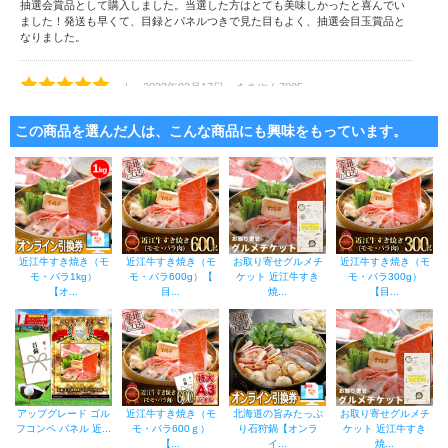
抽選会賞品として購入しました。当選した方はとても美味しかったと喜んでい
ました！発送も早くて、目録とパネルつきで見た目もよく、抽選会目玉賞品と
なりました。
｜ 2023年03月17日 まさやん7005
発注後、すぐに届きました。社内イベントの景品に使用したいと思います。
目録なので保管がしやすく、便利です。
この商品を選んだ人は、こんな商品にも興味をもっています。
近江牛すき焼き（モ
近江牛すき焼き（モ
お取り寄せグルメチ
近江牛すき焼き（モ
モ・バラ1kg）
モ・バラ600g）【
ケット 近江牛すき
モ・バラ300g）
【オ...
目...
焼...
【目...
アップグレード ゴル
近江牛すき焼き（モ
北海道の旨みたっぷ
お取り寄せグルメチ
フコンペ パネル 近...
モ・バラ600ｇ）
り石狩鍋【オンラ
ケット 近江牛すき
【...
イ...
焼...