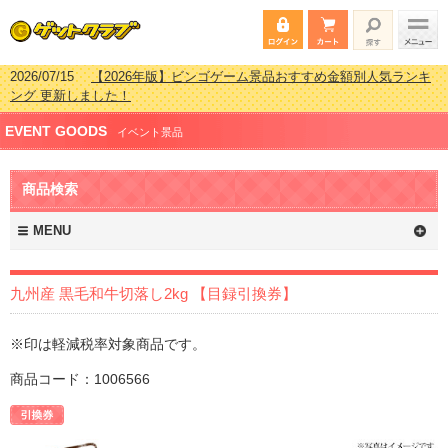
2026/07/15
【2026年版】ビンゴゲーム景品おすすめ金額別人気ランキ
ング 更新しました！
2026/04/03
【2026年版】ゴルフコンペ景品 3000円未満［2000円～
EVENT GOODS
2999円編］もらってうれしい人気ラ…
イベント景品
2026/02/16
【2026年版】結婚式の二次会で貰って嬉しい景品とは？ 更
新しました！
商品検索
2026/02/03
【2026年版】ゴルフコンペ景品 3000円未満［2000円～
2999円編］もらってうれしい人気ラ…
MENU
九州産 黒毛和牛切落し2kg 【目録引換券】
※印は軽減税率対象商品です。
商品コード：1006566