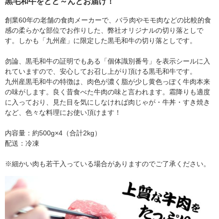
黒毛和牛をどど～んとお届け！
創業60年の老舗の食肉メーカーで、バラ肉やモモ肉などの比較的食
感の柔らかな部位でお作りした、弊社オリジナルの切り落としで
す。しかも「九州産」に限定した黒毛和牛の切り落としです。
勿論、黒毛和牛の証明でもある「個体識別番号」を表示シールに入
れていますので、安心してお召し上がり頂ける黒毛和牛です。
九州産黒毛和牛の特徴は、肉色が濃く脂が少し黄色っぽく牛肉本来
の味がします。良く昔食べた牛肉の味と言われます。霜降りも適度
に入っており、見た目を気にしなければ肉じゃが・牛丼・すき焼き
など、色々な料理にお使い頂けます！
内容量：約500g×4（合計2kg）
配送：冷凍
※細かい肉も若干入っている場合がありますのでご了承ください。