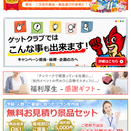
｜ 2023年08月31日 購入者
幹事にとっては大変ありがたい商品セットでした。予想以上にしっかりしたパ
ネルと目録は好評でした。またアプリの効果音も盛り上げに使えました。機会
あれば、次回も、利用したいです。
｜ 2023年04月14日 れもーぬ
結婚式のラケットトスの景品として購入しました。パネルや目録があり、周り
から見ても景品がわかりやすく盛り上がりました
｜ 2023年04月06日 11karen24
結婚式のドレス色当ての景品として購入させていただきました。今週末結婚式
ですがパネルもしっかりとしていて、使う前からワクワクしています。