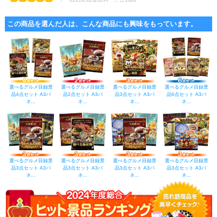
｜ 2024年09月09日 ヒロ4783
とても良い品だと感じます。また、よろしくお願いします。
この商品を選んだ人は、こんな商品にも興味をもっています。
｜ 2024年08月30日 購入者
パネルに魅力的な写真、喜ばれること間違いなし。。
｜ 2024年07月18日 購入者
パネルもしっかりしていて、目録も大きく他店よち安く買えて満足です
選べるグルメ目録景
選べるグルメ目録景
選べるグルメ目録景
選べるグルメ目録景
品4点セット A3パ
品2点セット A3パ
品3点セット A3パ
品6点セット A3パ
ネ...
ネ...
ネ...
ネ...
｜ 2024年01月17日 hiro11120927
大きな立て看板付きで持ち帰る際は申込用紙で済むので軽いし嵩張らないので
助かりました。
｜ 2023年09月27日 あーぼー1020
しっかりしたパネルで使い勝手がいいと思います。また次回もお願いしようと
選べるグルメ目録景
選べるグルメ目録景
選べるグルメ目録景
選べるグルメ目録景
思います。
品3点セット A3パ
品3点セット A3パ
品3点セット A3パ
品3点セット A3パ
ネ...
ネ...
ネ...
ネ...
｜ 2023年09月27日 arisa*!
結婚式の二次会景品として購入しました。みんなが好きなものなので喜んでも
らえそうです。景品パネルもしっかりしていました。