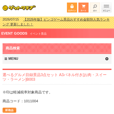
2026/07/15
【2026年版】ビンゴゲーム景品おすすめ金額別人気ランキ
ング 更新しました！
2026/04/03
【2026年版】ゴルフコンペ景品 3000円未満［2000円～
EVENT GOODS
2999円編］もらってうれしい人気ラ…
イベント景品
2026/02/16
【2026年版】結婚式の二次会で貰って嬉しい景品とは？ 更
新しました！
商品検索
2026/02/03
【2026年版】ゴルフコンペ景品 3000円未満［2000円～
2999円編］もらってうれしい人気ラ…
MENU
選べるグルメ目録景品3点セット A3パネル付き[お肉・スイー
ツ・ラーメン]B003
※印は軽減税率対象商品です。
商品コード：1011004