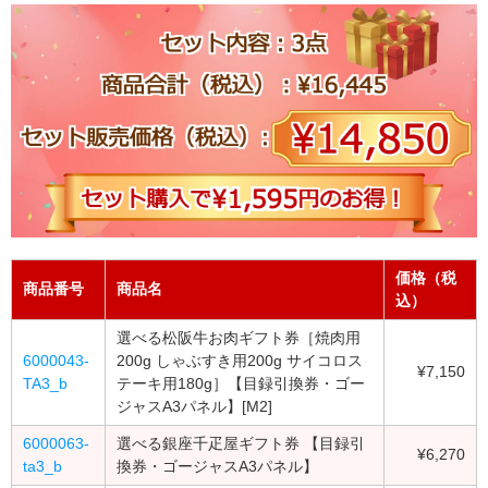
価格（税
商品番号
商品名
込）
選べる松阪牛お肉ギフト券［焼肉用
6000043-
200g しゃぶすき用200g サイコロス
¥7,150
TA3_b
テーキ用180g］【目録引換券・ゴー
ジャスA3パネル】[M2]
6000063-
選べる銀座千疋屋ギフト券 【目録引
¥6,270
ta3_b
換券・ゴージャスA3パネル】