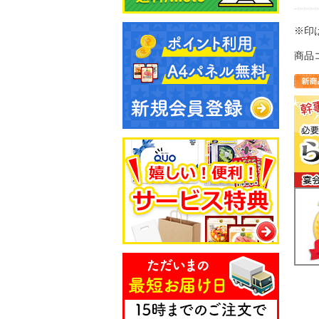
※印
商品コ