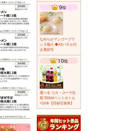
なめらかマンゴープリ
ン３個入 ◆A3パネル付
き選択可
選べる コカ・コーラ社
製 350mlペットボトル
×24本【目録引換券】