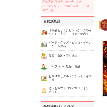
産地直送 引換券
忘年会
お肉
ハーゲンダッツ
500円未満
アイス
ギフト券
目的別景品
【景品セット】ビンゴゲームやイ
ベント・宴会・二次会に便利！
パーティグッズ・ビンゴ・イベン
トゲーム用品
仮装・衣装・着ぐるみ
ゴルフコンペ景品・賞品
お取り寄せグルメチケット・ギフ
ト券
選べるギフト ON・GIFT（オン・
ギフト）
分類別景品カタログ