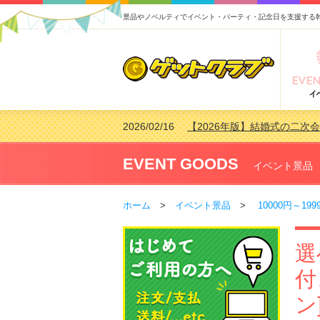
景品やノベルティでイベント・パーティ・記念日を支援する
2026/02/16
【2026年版】結婚式の二次
2026/02/03
【2026年版】ゴルフコンペ景
2026/07/15
【2026年版】ビンゴゲーム
EVENT GOODS
イベント景品
2026/04/03
【2026年版】ゴルフコンペ景
ホーム
>
イベント景品
>
10000円～199
選
付
ン