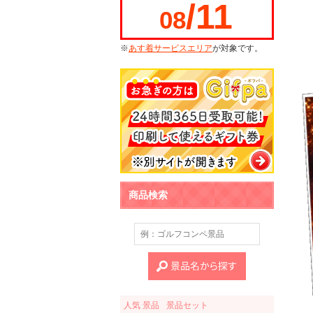
/11
08
※
あす着サービスエリア
が対象です。
商品検索
人気 景品
景品セット