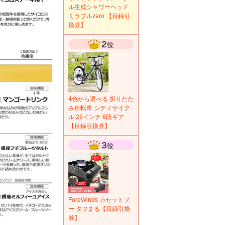
ル生成シャワーヘッド
ミラブルzero 【目録引
換券】
4色から選べる 折りたた
み自転車 シティサイク
ル 26インチ 6段ギア
【目録引換券】
ForeWinds カセットフ
ー タフまる【目録引換
券】