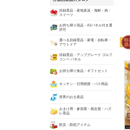
目録景品・産地直送・海鮮・肉・
スイーツ
お持ち帰り現品・A3パネル付き選
択可
選べる目録景品・家電・自転車・
アウトドア
目録景品・アップグレード ゴルフ
コンペ パネル
お持ち帰り食品・ギフトセット
キッチン・日用雑貨・バス用品
世界のお土産品
おまけ用・参加賞・残念賞・ハズ
レ景品
防災・防犯アイテム