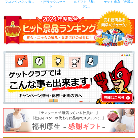
フコンペ パネル 海...
ト[デラックスセッ
のギフト 「和」
ケット 東京 「赤坂...
ト...
（な...