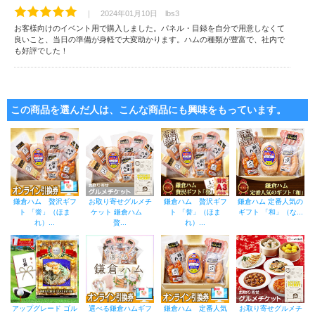
｜ 2024年01月10日 lbs3
お客様向けのイベント用で購入しました。パネル・目録を自分で用意しなくて
良いこと、当日の準備が身軽で大変助かります。ハムの種類が豊富で、社内で
も好評でした！
この商品を選んだ人は、こんな商品にも興味をもっています。
鎌倉ハム 贅沢ギフ
お取り寄せグルメチ
鎌倉ハム 贅沢ギフ
鎌倉ハム 定番人気の
ト 「誉」（ほま
ケット 鎌倉ハム
ト 「誉」（ほま
ギフト 「和」（な...
れ）...
贅...
れ）...
アップグレード ゴル
選べる鎌倉ハムギフ
鎌倉ハム 定番人気
お取り寄せグルメチ