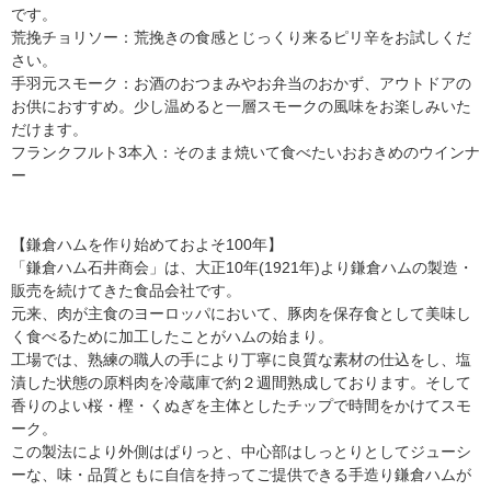
です。
荒挽チョリソー：荒挽きの食感とじっくり来るピリ辛をお試しくだ
さい。
手羽元スモーク：お酒のおつまみやお弁当のおかず、アウトドアの
お供におすすめ。少し温めると一層スモークの風味をお楽しみいた
だけます。
フランクフルト3本入：そのまま焼いて食べたいおおきめのウインナ
ー
【鎌倉ハムを作り始めておよそ100年】
「鎌倉ハム石井商会」は、大正10年(1921年)より鎌倉ハムの製造・
販売を続けてきた食品会社です。
元来、肉が主食のヨーロッパにおいて、豚肉を保存食として美味し
く食べるために加工したことがハムの始まり。
工場では、熟練の職人の手により丁寧に良質な素材の仕込をし、塩
漬した状態の原料肉を冷蔵庫で約２週間熟成しております。そして
香りのよい桜・樫・くぬぎを主体としたチップで時間をかけてスモ
ーク。
この製法により外側はぱりっと、中心部はしっとりとしてジューシ
ーな、味・品質ともに自信を持ってご提供できる手造り鎌倉ハムが