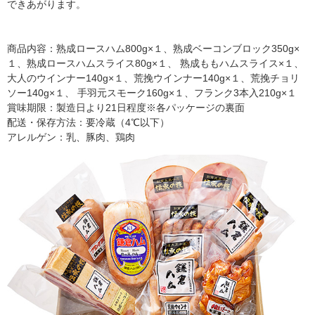
できあがります。
商品内容：熟成ロースハム800g×１、熟成ベーコンブロック350g×
１、熟成ロースハムスライス80g×１、 熟成ももハムスライス×１、
大人のウインナー140g×１、荒挽ウインナー140g×１、荒挽チョリ
ソー140g×１、 手羽元スモーク160g×１、フランク3本入210g×１
賞味期限：製造日より21日程度※各パッケージの裏面
配送・保存方法：要冷蔵（4℃以下）
アレルゲン：乳、豚肉、鶏肉