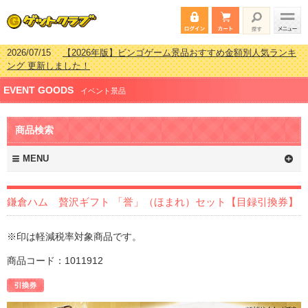
2026/07/15
【2026年版】ビンゴゲーム景品おすすめ金額別人気ランキ
ング 更新しました！
2026/04/03
【2026年版】ゴルフコンペ景品 3000円未満［2000円～
EVENT GOODS
2999円編］もらってうれしい人気ラ…
イベント景品
2026/02/16
【2026年版】結婚式の二次会で貰って嬉しい景品とは？ 更
新しました！
商品検索
2026/02/03
【2026年版】ゴルフコンペ景品 3000円未満［2000円～
2999円編］もらってうれしい人気ラ…
MENU
鎌倉ハム 贅沢ギフト 「誉」（ほまれ）セット【目録引換券】
※印は軽減税率対象商品です。
商品コード：1011912