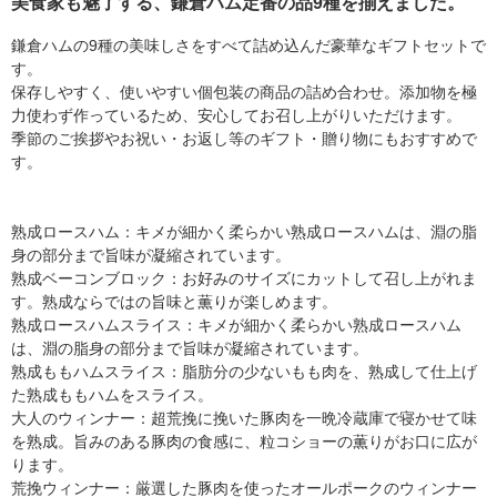
美食家も魅了する、鎌倉ハム定番の品9種を揃えました。
鎌倉ハムの9種の美味しさをすべて詰め込んだ豪華なギフトセットで
す。
保存しやすく、使いやすい個包装の商品の詰め合わせ。添加物を極
力使わず作っているため、安心してお召し上がりいただけます。
季節のご挨拶やお祝い・お返し等のギフト・贈り物にもおすすめで
す。
熟成ロースハム：キメが細かく柔らかい熟成ロースハムは、淵の脂
身の部分まで旨味が凝縮されています。
熟成ベーコンブロック：お好みのサイズにカットして召し上がれま
す。熟成ならではの旨味と薫りが楽しめます。
熟成ロースハムスライス：キメが細かく柔らかい熟成ロースハム
は、淵の脂身の部分まで旨味が凝縮されています。
熟成ももハムスライス：脂肪分の少ないもも肉を、熟成して仕上げ
た熟成ももハムをスライス。
大人のウィンナー：超荒挽に挽いた豚肉を一晩冷蔵庫で寝かせて味
を熟成。旨みのある豚肉の食感に、粒コショーの薫りがお口に広が
ります。
荒挽ウィンナー：厳選した豚肉を使ったオールポークのウィンナー