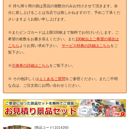
※ 持ち帰り用の袋は景品の個数分のみお付けさせて頂きます。余
分に差し上げることは当店では致しかねますので、予めご了承くだ
さいますようお願い申し上げます。
※またビンゴカードは上限100枚まで無料でお付けいたします。ご
希望の枚数をお書き添えください。また
100枚以上ご希望の場合は
こちら
よりお買い求め下さい。
サービス特典の詳細はこちら
をご
覧下さい。
※
引換券の詳細はこちら
をご覧下さい。
※ その他詳しくは
よくあるご質問
をご参照ください。またご不明
な点は、ご注文前にお問い合わせください。
[商品コード] 1014260