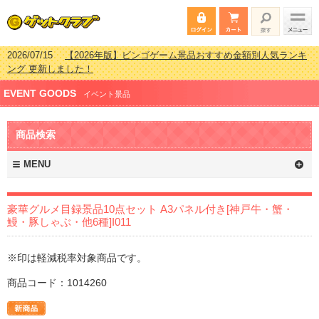
2026/07/15
【2026年版】ビンゴゲーム景品おすすめ金額別人気ランキ
ング 更新しました！
2026/04/03
【2026年版】ゴルフコンペ景品 3000円未満［2000円～
EVENT GOODS
2999円編］もらってうれしい人気ラ…
イベント景品
2026/02/16
【2026年版】結婚式の二次会で貰って嬉しい景品とは？ 更
新しました！
商品検索
2026/02/03
【2026年版】ゴルフコンペ景品 3000円未満［2000円～
2999円編］もらってうれしい人気ラ…
MENU
豪華グルメ目録景品10点セット A3パネル付き[神戸牛・蟹・
鰻・豚しゃぶ・他6種]I011
※印は軽減税率対象商品です。
商品コード：1014260