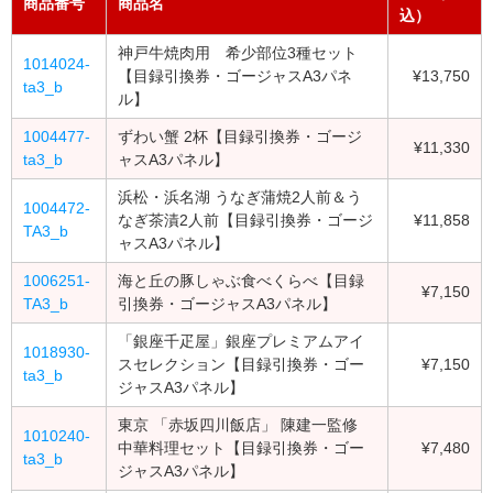
商品番号
商品名
込）
神戸牛焼肉用 希少部位3種セット
1014024-
【目録引換券・ゴージャスA3パネ
¥13,750
ta3_b
ル】
1004477-
ずわい蟹 2杯【目録引換券・ゴージ
¥11,330
ta3_b
ャスA3パネル】
浜松・浜名湖 うなぎ蒲焼2人前＆う
1004472-
なぎ茶漬2人前【目録引換券・ゴージ
¥11,858
TA3_b
ャスA3パネル】
1006251-
海と丘の豚しゃぶ食べくらべ【目録
¥7,150
TA3_b
引換券・ゴージャスA3パネル】
「銀座千疋屋」銀座プレミアムアイ
1018930-
スセレクション【目録引換券・ゴー
¥7,150
ta3_b
ジャスA3パネル】
東京 「赤坂四川飯店」 陳建一監修
1010240-
中華料理セット【目録引換券・ゴー
¥7,480
ta3_b
ジャスA3パネル】