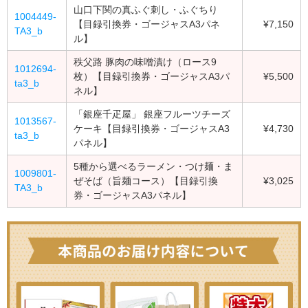
山口下関の真ふぐ刺し・ふぐちり
1004449-
【目録引換券・ゴージャスA3パネ
¥7,150
TA3_b
ル】
秩父路 豚肉の味噌漬け（ロース9
1012694-
枚）【目録引換券・ゴージャスA3パ
¥5,500
ta3_b
ネル】
「銀座千疋屋」 銀座フルーツチーズ
1013567-
ケーキ【目録引換券・ゴージャスA3
¥4,730
ta3_b
パネル】
5種から選べるラーメン・つけ麺・ま
1009801-
ぜそば（旨麺コース）【目録引換
¥3,025
TA3_b
券・ゴージャスA3パネル】