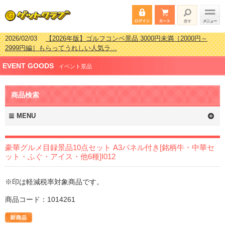
2026/07/15
【2026年版】ビンゴゲーム景品おすすめ金額別人気ランキ
ング 更新しました！
2026/04/03
【2026年版】ゴルフコンペ景品 3000円未満［2000円～
EVENT GOODS
2999円編］もらってうれしい人気ラ…
イベント景品
2026/02/16
【2026年版】結婚式の二次会で貰って嬉しい景品とは？ 更
新しました！
商品検索
2026/02/03
【2026年版】ゴルフコンペ景品 3000円未満［2000円～
2999円編］もらってうれしい人気ラ…
MENU
豪華グルメ目録景品10点セット A3パネル付き[銘柄牛・中華セ
ット・ふぐ・アイス・他6種]I012
※印は軽減税率対象商品です。
商品コード：1014261