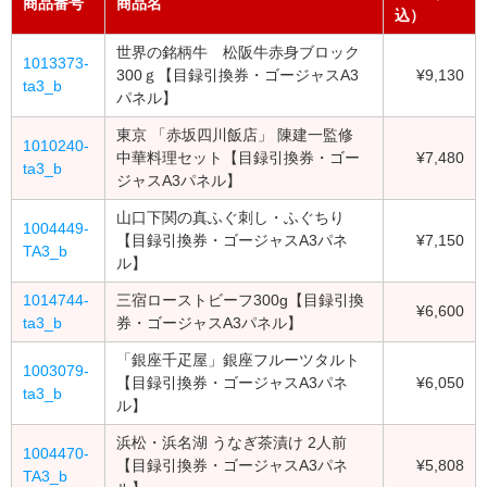
商品番号
商品名
込）
世界の銘柄牛 松阪牛赤身ブロック
1013373-
300ｇ【目録引換券・ゴージャスA3
¥9,130
ta3_b
パネル】
東京 「赤坂四川飯店」 陳建一監修
1010240-
中華料理セット【目録引換券・ゴー
¥7,480
ta3_b
ジャスA3パネル】
山口下関の真ふぐ刺し・ふぐちり
1004449-
【目録引換券・ゴージャスA3パネ
¥7,150
TA3_b
ル】
1014744-
三宿ローストビーフ300g【目録引換
¥6,600
ta3_b
券・ゴージャスA3パネル】
「銀座千疋屋」銀座フルーツタルト
1003079-
【目録引換券・ゴージャスA3パネ
¥6,050
ta3_b
ル】
浜松・浜名湖 うなぎ茶漬け 2人前
1004470-
【目録引換券・ゴージャスA3パネ
¥5,808
TA3_b