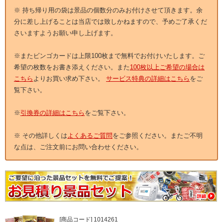
※ 持ち帰り用の袋は景品の個数分のみお付けさせて頂きます。余
分に差し上げることは当店では致しかねますので、予めご了承くだ
さいますようお願い申し上げます。
※またビンゴカードは上限100枚まで無料でお付けいたします。ご
希望の枚数をお書き添えください。また
100枚以上ご希望の場合は
こちら
よりお買い求め下さい。
サービス特典の詳細はこちら
をご
覧下さい。
※
引換券の詳細はこちら
をご覧下さい。
※ その他詳しくは
よくあるご質問
をご参照ください。またご不明
な点は、ご注文前にお問い合わせください。
[商品コード] 1014261