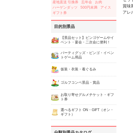
産地直送 引換券
忘年会
お肉
賞味期
ハーゲンダッツ
500円未満
アイス
アレ
ギフト券
目的別景品
【景品セット】ビンゴゲームやイ
ベント・宴会・二次会に便利！
パーティグッズ・ビンゴ・イベン
トゲーム用品
仮装・衣装・着ぐるみ
ゴルフコンペ景品・賞品
お取り寄せグルメチケット・ギフ
ト券
選べるギフト ON・GIFT（オン・
ギフト）
分類別景品カタログ