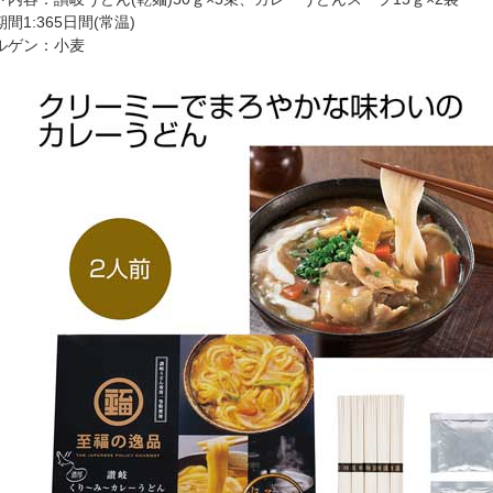
間1:365日間(常温)
ルゲン：小麦