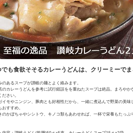
つでも食欲そそるカレーうどんは、クリーミーでま
みのあるスープが讃岐の麺とよく絡みます。
店のカレーうどんを参考に試行錯誤をを重ねたスープは絶品。まろやか
ください。
ガイモやニンジン、豚肉とも好相性だから、一緒に煮込んで野菜の美味
もおすすめ。
きのかぼちゃやシシトウ、キノコ類もあわせれば、一杯で栄養もたっぷ
ト内容：讃岐うどん(乾麺)50ｇ×5束、カレーうどんスープ15ｇ×2袋