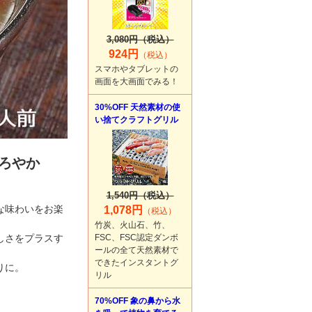
3,080円（税込）
924円
（税込）
スマホやタブレットの
画面を大画面でみる！
30%OFF 天然素材の使
い捨てクラフトグリル
ろやか
1,540円（税込）
な味わいをお楽
1,078円
（税込）
竹炭、火山石、竹、
しさをプラスす
FSC、FSC認定ダンボ
ールの全て天然素材で
できたインスタントグ
りに。
リル
70%OFF 象の鼻から水