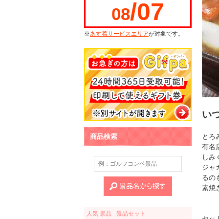
/07
08
※
あす着サービスエリア
が対象です。
い
商品検索
とろ
有名
しみ
ジャ
るの
素焼
人気 景品
景品セット
セッ