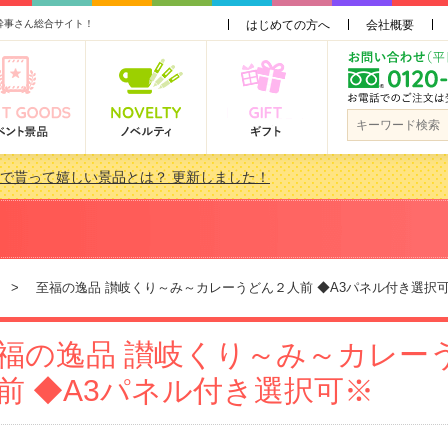
幹事さん総合サイト！
はじめての方へ
会社概要
会で貰って嬉しい景品とは？ 更新しました！
品 3000円未満［2000円～2999円編］もらってうれしい人気ラ…
景品おすすめ金額別人気ランキング 更新しました！
品 3000円未満［2000円～2999円編］もらってうれしい人気ラ…
> 至福の逸品 讃岐くり～み～カレーうどん２人前 ◆A3パネル付き選択
福の逸品 讃岐くり～み～カレー
前 ◆A3パネル付き選択可※