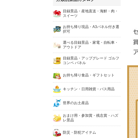
目録景品・産地直送・海鮮・肉・
スイーツ
お持ち帰り現品・A3パネル付き選
択可
選べる目録景品・家電・自転車・
アウトドア
目録景品・アップグレード ゴルフ
コンペ パネル
お持ち帰り食品・ギフトセット
キッチン・日用雑貨・バス用品
世界のお土産品
おまけ用・参加賞・残念賞・ハズ
レ景品
防災・防犯アイテム