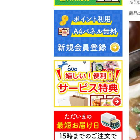
※印
商品コ