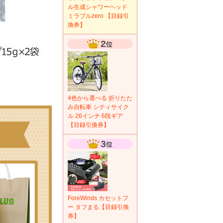
ル生成シャワーヘッド
ミラブルzero 【目録引
換券】
4色から選べる 折りたた
み自転車 シティサイク
ル 26インチ 6段ギア
【目録引換券】
ForeWinds カセットフ
ー タフまる【目録引換
券】