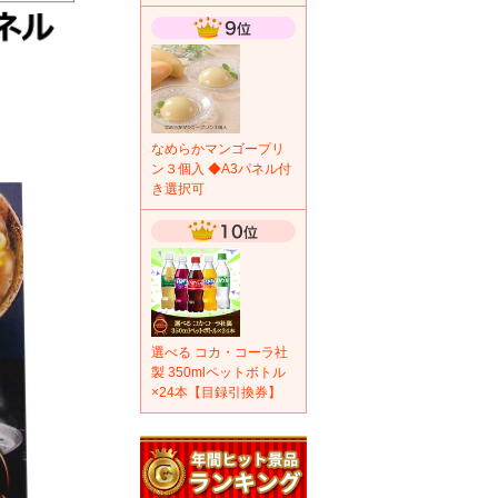
なめらかマンゴープリ
ン３個入 ◆A3パネル付
き選択可
選べる コカ・コーラ社
製 350mlペットボトル
×24本【目録引換券】