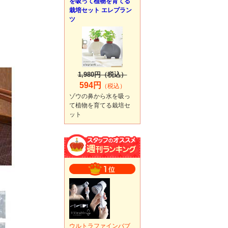
を吸って植物を育てる
栽培セット エレプラン
ツ
1,980円（税込）
594円
（税込）
ゾウの鼻から水を吸っ
て植物を育てる栽培セ
ット
ウルトラファインバブ