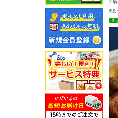
※印
商品コ