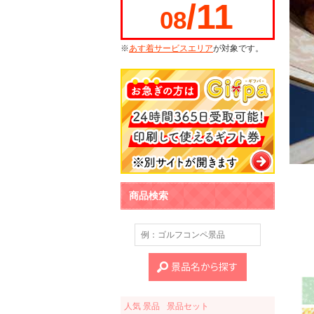
/11
08
※
あす着サービスエリア
が対象です。
商品検索
人気 景品
景品セット