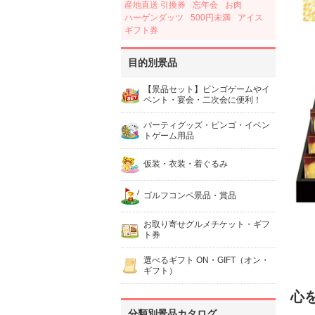
産地直送 引換券
忘年会
お肉
ハーゲンダッツ
500円未満
アイス
ギフト券
目的別景品
【景品セット】ビンゴゲームやイ
ベント・宴会・二次会に便利！
パーティグッズ・ビンゴ・イベン
トゲーム用品
仮装・衣装・着ぐるみ
ゴルフコンペ景品・賞品
お取り寄せグルメチケット・ギフ
ト券
選べるギフト ON・GIFT（オン・
ギフト）
心
分類別景品カタログ