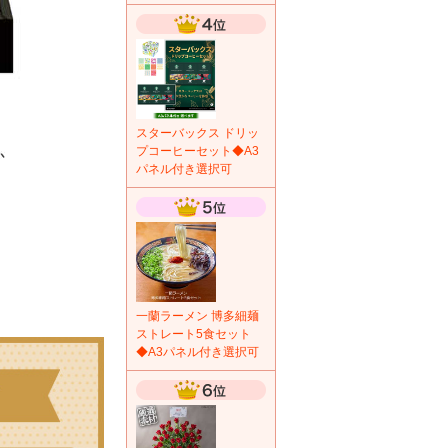
スターバックス ドリッ
プコーヒーセット◆A3
パネル付き選択可
一蘭ラーメン 博多細麺
ストレート5食セット
◆A3パネル付き選択可