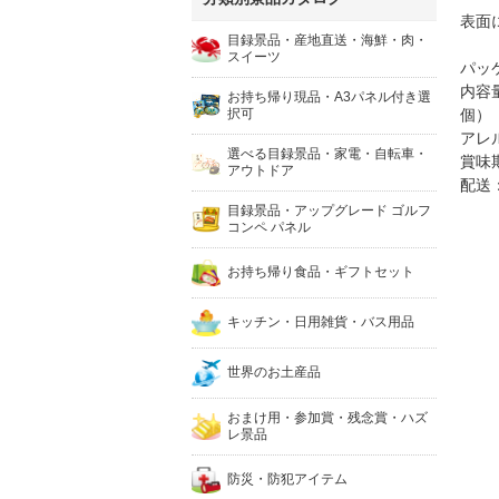
表面
目録景品・産地直送・海鮮・肉・
スイーツ
パッケ
内容
お持ち帰り現品・A3パネル付き選
択可
個）
アレ
選べる目録景品・家電・自転車・
賞味
アウトドア
配送
目録景品・アップグレード ゴルフ
コンペ パネル
お持ち帰り食品・ギフトセット
キッチン・日用雑貨・バス用品
世界のお土産品
おまけ用・参加賞・残念賞・ハズ
レ景品
防災・防犯アイテム