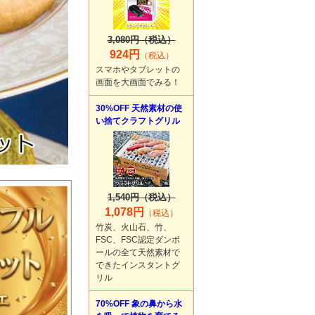
3,080円（税込）
924円
（税込）
スマホやタブレットの
画面を大画面でみる！
30%OFF 天然素材の使
い捨てクラフトグリル
1,540円（税込）
1,078円
（税込）
竹炭、火山石、竹、
FSC、FSC認定ダンボ
ールの全て天然素材で
できたインスタントグ
リル
70%OFF 象の鼻から水