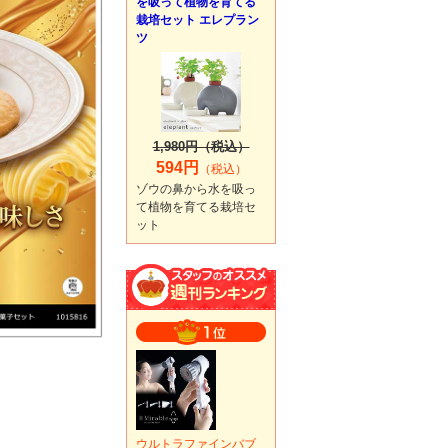
を吸って植物を育てる
栽培セット エレプラン
ツ
1,980円（税込）
594円
（税込）
ゾウの鼻から水を吸っ
て植物を育てる栽培セ
ット
ウルトラファインバブ