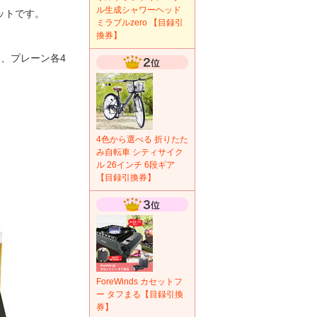
ル生成シャワーヘッド
ットです。
ミラブルzero 【目録引
換券】
、プレーン各4
4色から選べる 折りたた
み自転車 シティサイク
ル 26インチ 6段ギア
【目録引換券】
ForeWinds カセットフ
ー タフまる【目録引換
券】