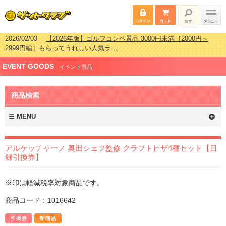
2026/02/03
【2026年版】ゴルフコンペ景品 3000円未満［2000円～
2999円編］もらってうれしい人気ラ…
2026/07/15
【2026年版】ビンゴゲーム景品おすすめ金額別人気ランキ
ング 更新しました！
EVENT GOODS
イベント景品
2026/04/03
【2026年版】ゴルフコンペ景品 3000円未満［2000円～
2999円編］もらってうれしい人気ラ…
2026/02/16
【2026年版】結婚式の二次会で貰って嬉しい景品とは？ 更
商品検索
新しました！
MENU
アルケッチャーノ 奥田シェフ監修 クラフトピザ4種セット【目
録引換券】
※印は軽減税率対象商品です。
商品コード：1016642