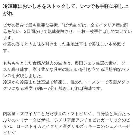
冷凍庫においしさをストックして、いつでも手軽に召し上
がれ
ピザの旨みで最も重要な要素、”ピザ生地”は、全てイタリア産の酵
母を使い、2日間かけて熟成発酵させ、一枚一枚手伸ばしで焼いてい
ます。
小麦の香りとうま味を引き出した生地は耳まで美味しい本格派で
す。
もちもちとした食感が魅力の生地は、奥田シェフ厳選の素材、ソー
スが織り成す、彩り豊かな具材の味わいを引き立てる理想的なバラ
ンスを実現しました。
冷凍から冷蔵または室温で解凍し、温めたトースターで表面がグツ
グツになる程度（約5～7分）焼き上げれば完成です。
内容量：ズワイガニとだだ茶豆のトマトピザ×1、白身魚と魚介たっ
ぷりのマリナータピザ×1、シチリア産アンチョビとガーリックのピ
ザ×1、ローストイカとイタリア産グリルズッキーニのジェノベーゼ
ピザ×１