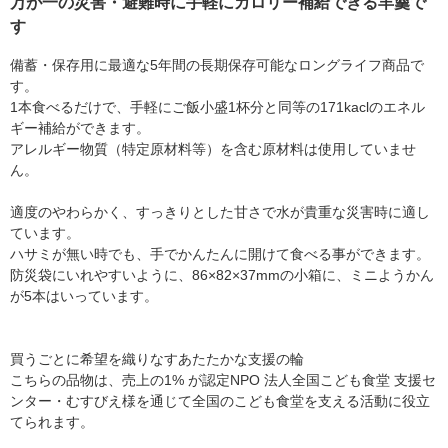
万が一の災害・避難時に手軽にカロリー補給できる羊羹で
す
備蓄・保存用に最適な5年間の長期保存可能なロングライフ商品で
す。
1本食べるだけで、手軽にご飯小盛1杯分と同等の171kaclのエネル
ギー補給ができます。
アレルギー物質（特定原材料等）を含む原材料は使用していませ
ん。
適度のやわらかく、すっきりとした甘さで水が貴重な災害時に適し
ています。
ハサミが無い時でも、手でかんたんに開けて食べる事ができます。
防災袋にいれやすいように、86×82×37mmの小箱に、ミニようかん
が5本はいっています。
買うごとに希望を織りなすあたたかな支援の輪
こちらの品物は、売上の1% が認定NPO 法人全国こども食堂 支援セ
ンター・むすびえ様を通じて全国のこども食堂を支える活動に役立
てられます。