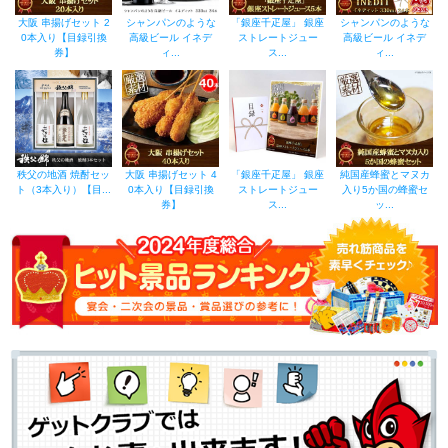
大阪 串揚げセット 2
シャンパンのような
「銀座千疋屋」 銀座
シャンパンのような
0本入り【目録引換
高級ビール イネデ
ストレートジュー
高級ビール イネデ
券】
ィ...
ス...
ィ...
秩父の地酒 焼酎セッ
大阪 串揚げセット 4
「銀座千疋屋」 銀座
純国産蜂蜜とマヌカ
ト（3本入り）【目...
0本入り【目録引換
ストレートジュー
入り5か国の蜂蜜セ
券】
ス...
ッ...