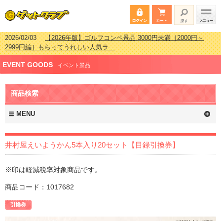
2026/02/03
【2026年版】ゴルフコンペ景品 3000円未満［2000円～
2999円編］もらってうれしい人気ラ…
2026/07/15
【2026年版】ビンゴゲーム景品おすすめ金額別人気ランキ
EVENT GOODS
ング 更新しました！
イベント景品
2026/04/03
【2026年版】ゴルフコンペ景品 3000円未満［2000円～
2999円編］もらってうれしい人気ラ…
商品検索
2026/02/16
【2026年版】結婚式の二次会で貰って嬉しい景品とは？ 更
新しました！
MENU
井村屋えいようかん5本入り20セット【目録引換券】
※印は軽減税率対象商品です。
商品コード：1017682