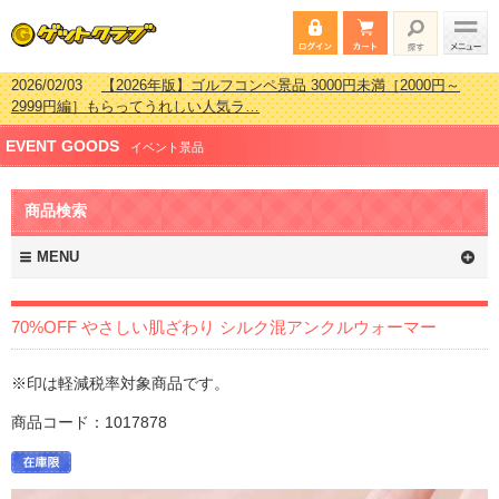
2026/02/03
【2026年版】ゴルフコンペ景品 3000円未満［2000円～
2999円編］もらってうれしい人気ラ…
2026/07/15
【2026年版】ビンゴゲーム景品おすすめ金額別人気ランキ
EVENT GOODS
ング 更新しました！
イベント景品
2026/04/03
【2026年版】ゴルフコンペ景品 3000円未満［2000円～
2999円編］もらってうれしい人気ラ…
商品検索
2026/02/16
【2026年版】結婚式の二次会で貰って嬉しい景品とは？ 更
新しました！
MENU
70%OFF やさしい肌ざわり シルク混アンクルウォーマー
※印は軽減税率対象商品です。
商品コード：1017878