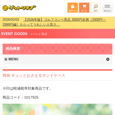
2026/02/03
【2026年版】ゴルフコンペ景品 3000円未満［2000円～
2999円編］もらってうれしい人気ラ…
2026/07/15
【2026年版】ビンゴゲーム景品おすすめ金額別人気ランキ
EVENT GOODS
ング 更新しました！
イベント景品
2026/04/03
【2026年版】ゴルフコンペ景品 3000円未満［2000円～
2999円編］もらってうれしい人気ラ…
商品検索
2026/02/16
【2026年版】結婚式の二次会で貰って嬉しい景品とは？ 更
新しました！
MENU
簡単 ギュッとおさえるサンドケース
※印は軽減税率対象商品です。
商品コード：1017925