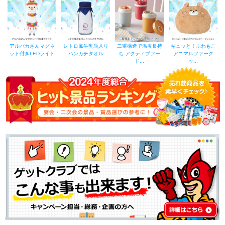
アルパカさんマグネ
レトロ風牛乳瓶入り
二重構造で温度長持
ギュッと！ふわもこ
ット付きLEDライト
ハンカチタオル
ち アクティブフー
アニマルファーク
ド...
ッ...