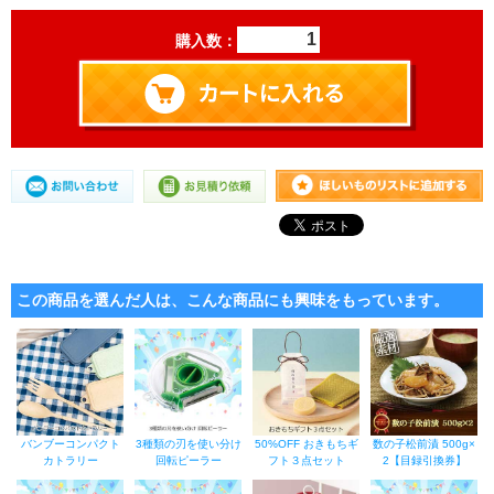
購入数：
この商品を選んだ人は、こんな商品にも興味をもっています。
バンブーコンパクト
3種類の刃を使い分け
50%OFF おきもちギ
数の子松前漬 500g×
カトラリー
回転ピーラー
フト３点セット
2【目録引換券】