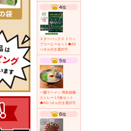
スターバックス ドリッ
プコーヒーセット◆A3
パネル付き選択可
一蘭ラーメン 博多細麺
ストレート5食セット
◆A3パネル付き選択可