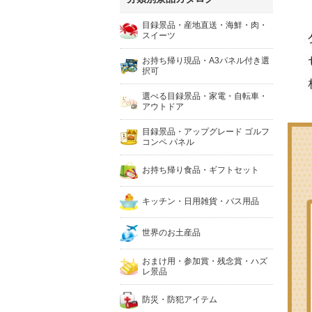
目録景品・産地直送・海鮮・肉・
スイーツ
お持ち帰り現品・A3パネル付き選
択可
選べる目録景品・家電・自転車・
アウトドア
目録景品・アップグレード ゴルフ
コンペ パネル
お持ち帰り食品・ギフトセット
キッチン・日用雑貨・バス用品
世界のお土産品
おまけ用・参加賞・残念賞・ハズ
レ景品
防災・防犯アイテム