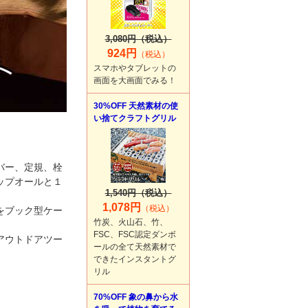
3,080円（税込）
924円
（税込）
スマホやタブレットの
画面を大画面でみる！
30%OFF 天然素材の使
い捨てクラフトグリル
バー、定規、栓
ップオールと１
1,540円（税込）
1,078円
（税込）
をブック型ケー
竹炭、火山石、竹、
FSC、FSC認定ダンボ
アウトドアツー
ールの全て天然素材で
できたインスタントグ
リル
70%OFF 象の鼻から水