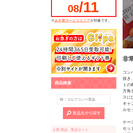
/11
08
※
あす着サービスエリア
が対象です。
非
コン
抜き
商品検索
１の
方角
スに
キャ
ルセ
ケース
セッ
人気 景品
景品セット