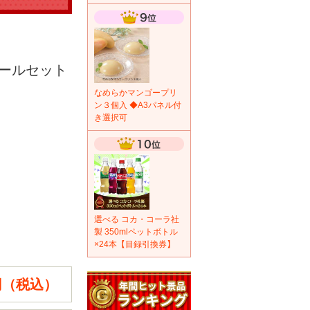
ールセット
なめらかマンゴープリ
ン３個入 ◆A3パネル付
き選択可
選べる コカ・コーラ社
製 350mlペットボトル
×24本【目録引換券】
8円（税込）