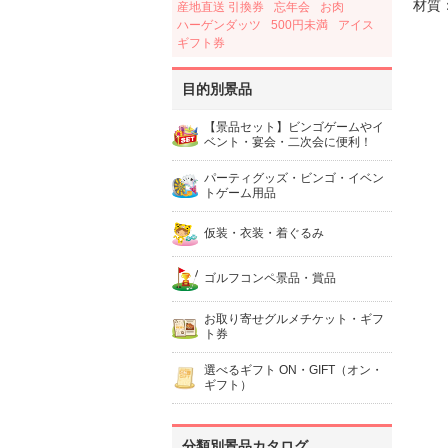
材質
産地直送 引換券
忘年会
お肉
ハーゲンダッツ
500円未満
アイス
ギフト券
目的別景品
【景品セット】ビンゴゲームやイ
ベント・宴会・二次会に便利！
パーティグッズ・ビンゴ・イベン
トゲーム用品
仮装・衣装・着ぐるみ
ゴルフコンペ景品・賞品
お取り寄せグルメチケット・ギフ
ト券
選べるギフト ON・GIFT（オン・
ギフト）
分類別景品カタログ