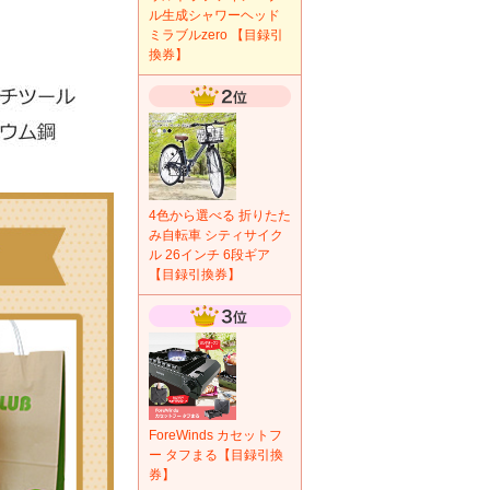
ル生成シャワーヘッド
ミラブルzero 【目録引
換券】
4色から選べる 折りたた
み自転車 シティサイク
ル 26インチ 6段ギア
【目録引換券】
ForeWinds カセットフ
ー タフまる【目録引換
券】