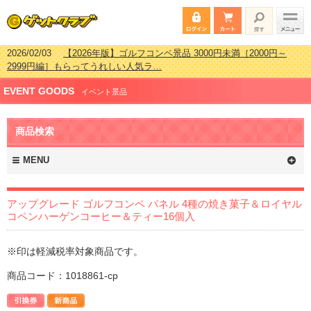
2026/02/03
【2026年版】ゴルフコンペ景品 3000円未満［2000円～
2999円編］もらってうれしい人気ラ…
2026/07/15
【2026年版】ビンゴゲーム景品おすすめ金額別人気ランキ
EVENT GOODS
ング 更新しました！
イベント景品
2026/04/03
【2026年版】ゴルフコンペ景品 3000円未満［2000円～
2999円編］もらってうれしい人気ラ…
商品検索
2026/02/16
【2026年版】結婚式の二次会で貰って嬉しい景品とは？ 更
新しました！
MENU
アップグレード ゴルフコンペ パネル 4種の焼き菓子＆ロイヤル
コペンハーゲンコーヒー＆ティー16個入
※印は軽減税率対象商品です。
商品コード：1018861-cp