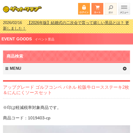
2026/02/16
【2026年版】結婚式の二次会で貰って嬉しい景品とは？ 更
新しました！
2026/02/03
【2026年版】ゴルフコンペ景品 3000円未満［2000円～
EVENT GOODS
2999円編］もらってうれしい人気ラ…
イベント景品
2026/07/15
【2026年版】ビンゴゲーム景品おすすめ金額別人気ランキ
ング 更新しました！
商品検索
2026/04/03
【2026年版】ゴルフコンペ景品 3000円未満［2000円～
2999円編］もらってうれしい人気ラ…
MENU
アップグレード ゴルフコンペ パネル 松阪牛ロースステーキ2枚
＆にんにくソースセット
※印は軽減税率対象商品です。
商品コード：1019403-cp