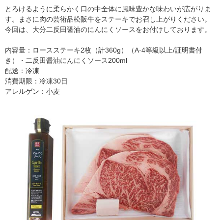
とろけるように柔らかく口の中全体に風味豊かな味わいが広がりま
す。まさに肉の芸術品松阪牛をステーキでお召し上がりください。
今回は、大分二反田醤油のにんにくソースをお付けしております。
内容量：ロースステーキ2枚（計360g）（A-4等級以上/証明書付
き）・二反田醤油にんにくソース200ml
配送：冷凍
消費期限：冷凍30日
アレルゲン：小麦