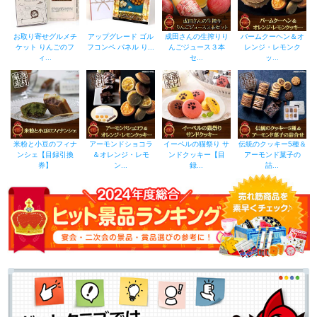
お取り寄せグルメチ
アップグレード ゴル
成田さんの生搾りり
バームクーヘン＆オ
ケット りんごのフ
フコンペ パネル り...
んごジュース３本
レンジ・レモンク
ィ...
セ...
ッ...
米粉と小豆のフィナ
アーモンドショコラ
イーペルの猫祭り サ
伝統のクッキー5種＆
ンシェ【目録引換
＆オレンジ・レモ
ンドクッキー【目
アーモンド菓子の
券】
ン...
録...
詰...