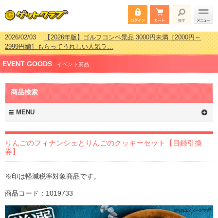
2026/02/03
【2026年版】ゴルフコンペ景品 3000円未満［2000円～
2999円編］もらってうれしい人気ラ…
2026/07/15
【2026年版】ビンゴゲーム景品おすすめ金額別人気ランキ
EVENT GOODS
ング 更新しました！
イベント景品
2026/04/03
【2026年版】ゴルフコンペ景品 3000円未満［2000円～
2999円編］もらってうれしい人気ラ…
商品検索
2026/02/16
【2026年版】結婚式の二次会で貰って嬉しい景品とは？ 更
新しました！
MENU
りんごのフィナンシェとりんごのクッキーセット【目録引換
券】
※印は軽減税率対象商品です。
商品コード：1019733