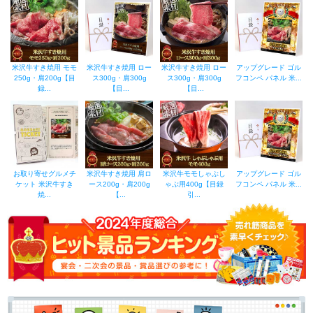
米沢牛すき焼用 モモ
米沢牛すき焼用 ロー
米沢牛すき焼用 ロー
アップグレード ゴル
250g・肩200g【目
ス300g・肩300g
ス300g・肩300g
フコンペ パネル 米...
録...
【目...
【目...
お取り寄せグルメチ
米沢牛すき焼用 肩ロ
米沢牛モモしゃぶし
アップグレード ゴル
ケット 米沢牛すき
ース200g・肩200g
ゃぶ用400g【目録
フコンペ パネル 米...
焼...
【...
引...