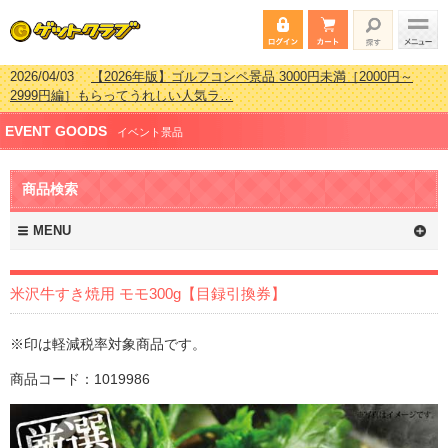
2026/04/03
【2026年版】ゴルフコンペ景品 3000円未満［2000円～
2999円編］もらってうれしい人気ラ…
2026/02/16
【2026年版】結婚式の二次会で貰って嬉しい景品とは？ 更
EVENT GOODS
新しました！
イベント景品
2026/02/03
【2026年版】ゴルフコンペ景品 3000円未満［2000円～
2999円編］もらってうれしい人気ラ…
商品検索
2026/07/15
【2026年版】ビンゴゲーム景品おすすめ金額別人気ランキ
ング 更新しました！
MENU
米沢牛すき焼用 モモ300g【目録引換券】
※印は軽減税率対象商品です。
商品コード：1019986