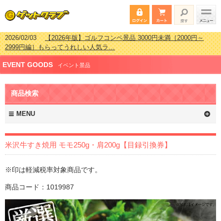
2026/02/03
【2026年版】ゴルフコンペ景品 3000円未満［2000円～
2999円編］もらってうれしい人気ラ…
2026/07/15
【2026年版】ビンゴゲーム景品おすすめ金額別人気ランキ
EVENT GOODS
ング 更新しました！
イベント景品
2026/04/03
【2026年版】ゴルフコンペ景品 3000円未満［2000円～
2999円編］もらってうれしい人気ラ…
商品検索
2026/02/16
【2026年版】結婚式の二次会で貰って嬉しい景品とは？ 更
新しました！
MENU
米沢牛すき焼用 モモ250g・肩200g【目録引換券】
※印は軽減税率対象商品です。
商品コード：1019987