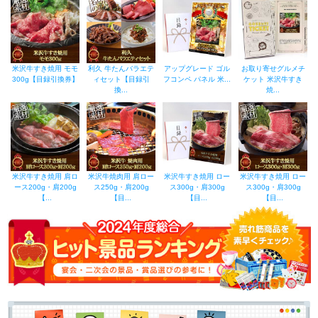
米沢牛すき焼用 モモ
利久 牛たんバラエテ
アップグレード ゴル
お取り寄せグルメチ
300g【目録引換券】
ィセット【目録引
フコンペ パネル 米...
ケット 米沢牛すき
換...
焼...
米沢牛すき焼用 肩ロ
米沢牛焼肉用 肩ロー
米沢牛すき焼用 ロー
米沢牛すき焼用 ロー
ース200g・肩200g
ス250g・肩200g
ス300g・肩300g
ス300g・肩300g
【...
【目...
【目...
【目...