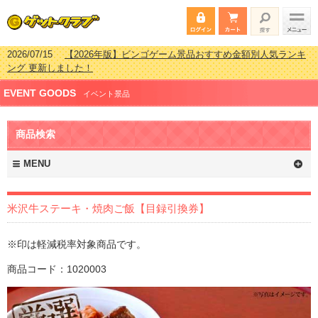
2026/07/15
【2026年版】ビンゴゲーム景品おすすめ金額別人気ランキ
ング 更新しました！
2026/04/03
【2026年版】ゴルフコンペ景品 3000円未満［2000円～
EVENT GOODS
2999円編］もらってうれしい人気ラ…
イベント景品
2026/02/16
【2026年版】結婚式の二次会で貰って嬉しい景品とは？ 更
新しました！
商品検索
2026/02/03
【2026年版】ゴルフコンペ景品 3000円未満［2000円～
2999円編］もらってうれしい人気ラ…
MENU
米沢牛ステーキ・焼肉ご飯【目録引換券】
※印は軽減税率対象商品です。
商品コード：1020003