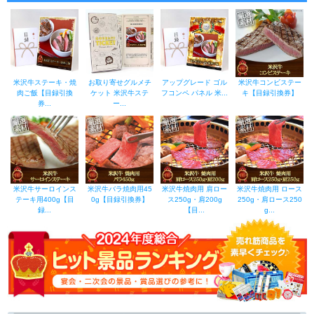
米沢牛ステーキ・焼
お取り寄せグルメチ
アップグレード ゴル
米沢牛コンビステー
肉ご飯【目録引換
ケット 米沢牛ステ
フコンペ パネル 米...
キ【目録引換券】
券...
ー...
米沢牛サーロインス
米沢牛バラ焼肉用45
米沢牛焼肉用 肩ロー
米沢牛焼肉用 ロース
テーキ用400g【目
0g【目録引換券】
ス250g・肩200g
250g・肩ロース250
録...
【目...
g...