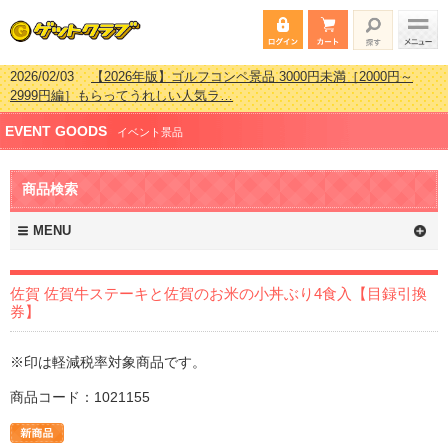
2026/02/03
【2026年版】ゴルフコンペ景品 3000円未満［2000円～
2999円編］もらってうれしい人気ラ…
2026/07/15
【2026年版】ビンゴゲーム景品おすすめ金額別人気ランキ
EVENT GOODS
ング 更新しました！
イベント景品
2026/04/03
【2026年版】ゴルフコンペ景品 3000円未満［2000円～
2999円編］もらってうれしい人気ラ…
商品検索
2026/02/16
【2026年版】結婚式の二次会で貰って嬉しい景品とは？ 更
新しました！
MENU
佐賀 佐賀牛ステーキと佐賀のお米の小丼ぶり4食入【目録引換
券】
※印は軽減税率対象商品です。
商品コード：1021155