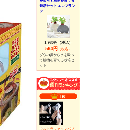
を吸って植物を育てる
栽培セット エレプラン
ツ
1,980円（税込）
594円
（税込）
ゾウの鼻から水を吸っ
て植物を育てる栽培セ
ット
ウルトラファインバブ