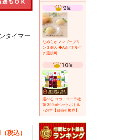
ンタイマー
なめらかマンゴープリ
ン３個入 ◆A3パネル付
き選択可
選べる コカ・コーラ社
製 350mlペットボトル
×24本【目録引換券】
8円（税込）