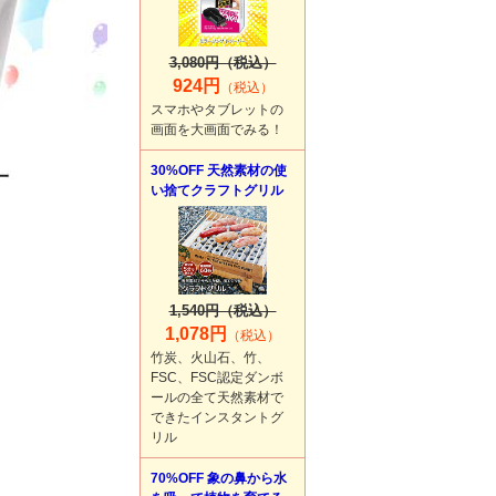
3,080円（税込）
924円
（税込）
スマホやタブレットの
画面を大画面でみる！
30%OFF 天然素材の使
い捨てクラフトグリル
1,540円（税込）
1,078円
（税込）
竹炭、火山石、竹、
FSC、FSC認定ダンボ
ールの全て天然素材で
できたインスタントグ
リル
70%OFF 象の鼻から水