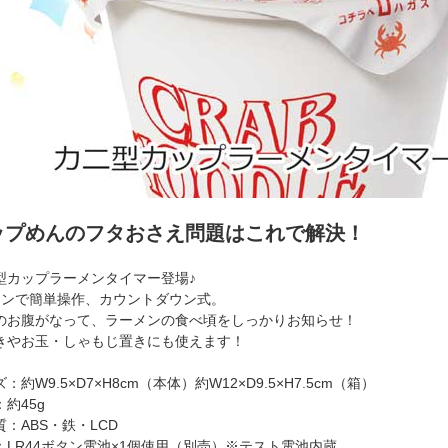
ップめんのフタおさえ問題はこれで解決！
型カップラーメンタイマー登場♪
タンで簡単操作、カウントダウン式。
のお腹がなって、ラーメンの食べ頃をしっかりお知らせ！
きやお玉・しゃもじ置きにも使えます！
：約W9.5×D7×H8cm（本体）約W12×D9.5×H7.5cm（箱）
約45g
質：ABS・鉄・LCD
：LR44ボタン電池×1個使用（別売）※テスト電池内蔵