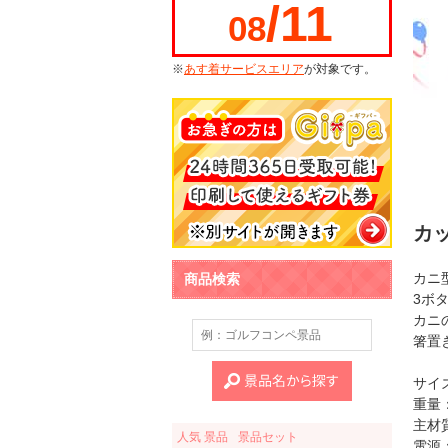
/11
08
※
あす着サービスエリア
が対象です。
カ
カニ
商品検索
3ボ
カニ
箸置
サイズ
重量：
主材
人気 景品
景品セット
電源