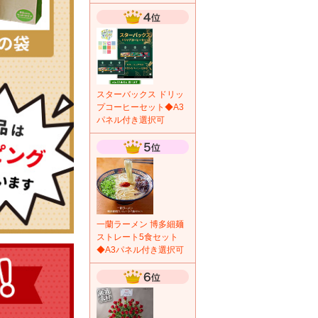
スターバックス ドリッ
プコーヒーセット◆A3
パネル付き選択可
一蘭ラーメン 博多細麺
ストレート5食セット
◆A3パネル付き選択可