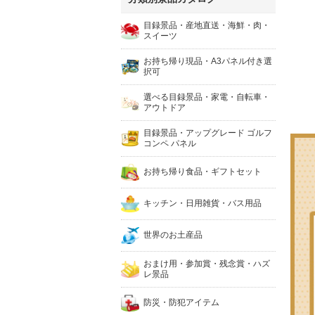
目録景品・産地直送・海鮮・肉・
スイーツ
お持ち帰り現品・A3パネル付き選
択可
選べる目録景品・家電・自転車・
アウトドア
目録景品・アップグレード ゴルフ
コンペ パネル
お持ち帰り食品・ギフトセット
キッチン・日用雑貨・バス用品
世界のお土産品
おまけ用・参加賞・残念賞・ハズ
レ景品
防災・防犯アイテム