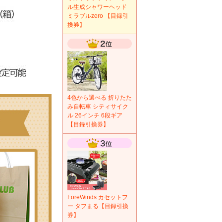
ル生成シャワーヘッド
ミラブルzero 【目録引
換券】
4色から選べる 折りたた
み自転車 シティサイク
ル 26インチ 6段ギア
【目録引換券】
ForeWinds カセットフ
ー タフまる【目録引換
券】