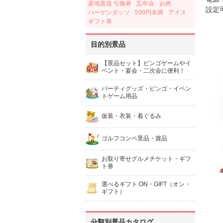
産地直送 引換券
忘年会
お肉
設定
ハーゲンダッツ
500円未満
アイス
ギフト券
目的別景品
【景品セット】ビンゴゲームやイ
ベント・宴会・二次会に便利！
パーティグッズ・ビンゴ・イベン
トゲーム用品
仮装・衣装・着ぐるみ
ゴルフコンペ景品・賞品
お取り寄せグルメチケット・ギフ
ト券
選べるギフト ON・GIFT（オン・
ギフト）
分類別景品カタログ