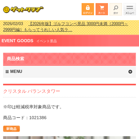
2026/02/03
【2026年版】ゴルフコンペ景品 3000円未満［2000円～
2999円編］もらってうれしい人気ラ…
2026/07/15
【2026年版】ビンゴゲーム景品おすすめ金額別人気ランキ
EVENT GOODS
ング 更新しました！
イベント景品
2026/04/03
【2026年版】ゴルフコンペ景品 3000円未満［2000円～
2999円編］もらってうれしい人気ラ…
商品検索
2026/02/16
【2026年版】結婚式の二次会で貰って嬉しい景品とは？ 更
新しました！
MENU
クリスタル バランスタワー
※印は軽減税率対象商品です。
商品コード：1021386