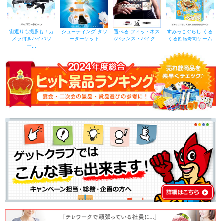
宙返りも撮影も！カ
シューティング タワ
選べる フィットネス
すみっこぐらし くる
メラ付きハイパワ
ーターゲット
(バランス・バイク...
くる回転寿司ゲーム
ー...