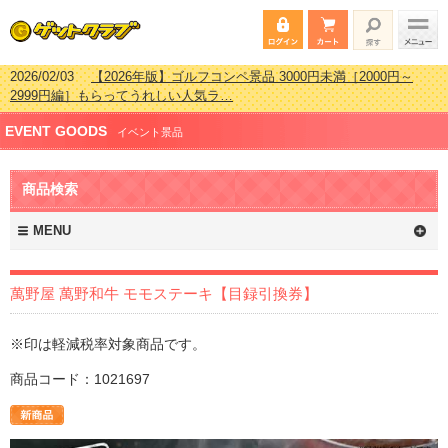
2026/02/03
【2026年版】ゴルフコンペ景品 3000円未満［2000円～
2999円編］もらってうれしい人気ラ…
2026/07/15
【2026年版】ビンゴゲーム景品おすすめ金額別人気ランキ
EVENT GOODS
ング 更新しました！
イベント景品
2026/04/03
【2026年版】ゴルフコンペ景品 3000円未満［2000円～
2999円編］もらってうれしい人気ラ…
商品検索
2026/02/16
【2026年版】結婚式の二次会で貰って嬉しい景品とは？ 更
新しました！
MENU
萬野屋 萬野和牛 モモステーキ【目録引換券】
※印は軽減税率対象商品です。
商品コード：1021697