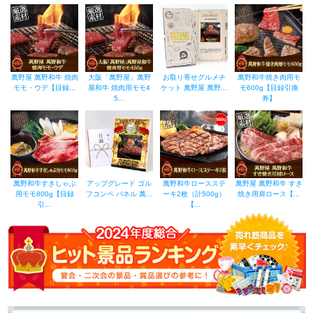
萬野屋 萬野和牛 焼肉
大阪「萬野屋」萬野
お取り寄せグルメチ
萬野和牛焼き肉用モ
モモ・ウデ【目録...
屋和牛 焼肉用モモ4
ケット 萬野屋 萬野...
モ600g【目録引換
5...
券】
萬野和牛すきしゃぶ
アップグレード ゴル
萬野和牛ロースステ
萬野屋 萬野和牛 すき
用モモ800g【目録
フコンペ パネル 萬...
ーキ2枚（計500g）
焼き用肩ロース【...
引...
【...