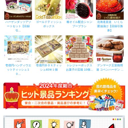
ハーゲンダッツアソ
ゴールドティッシュ
椿オイル配合シャン
北海道直送 いくら
ートセット【目録
ボックス
プーブラシ
醤油漬け【目録引換
引...
券】
壱億円ハンディウエ
壱億円ＢＯＸティッ
トレジャーボックス
デンマーク王室御用
ットティッシュ１
シュ40Ｗ１個
お菓子の宝箱 10個...
達 コペンハーゲン ...
０...