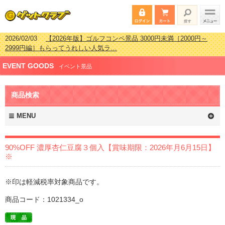
2026/02/03
【2026年版】ゴルフコンペ景品 3000円未満［2000円～
2999円編］もらってうれしい人気ラ…
2026/07/15
【2026年版】ビンゴゲーム景品おすすめ金額別人気ランキ
EVENT GOODS
ング 更新しました！
イベント景品
2026/04/03
【2026年版】ゴルフコンペ景品 3000円未満［2000円～
2999円編］もらってうれしい人気ラ…
商品検索
2026/02/16
【2026年版】結婚式の二次会で貰って嬉しい景品とは？ 更
新しました！
MENU
90%OFF 濃厚杏仁豆腐３個入【賞味期限：2026年月6月15日】
※
※印は軽減税率対象商品です。
商品コード：1021334_o