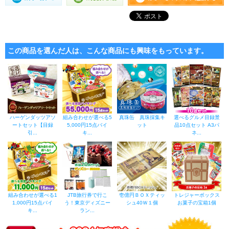
この商品を選んだ人は、こんな商品にも興味をもっています。
ハーゲンダッツアソ
組み合わせが選べる5
真珠缶 真珠採集キ
選べるグルメ目録景
ートセット【目録
5,000円15点バイ
ット
品10点セット A3パ
引...
キ...
ネ...
組み合わせが選べる1
JTB旅行券で行こ
壱億円ＢＯＸティッ
トレジャーボックス
1,000円15点バイ
う！東京ディズニー
シュ40Ｗ１個
お菓子の宝箱1個
キ...
ラン...