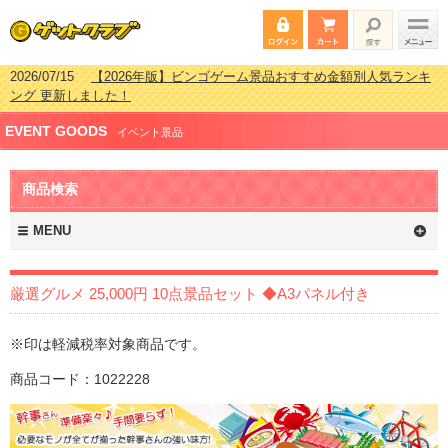
2026/07/15
【2026年版】ビンゴゲーム景品おすすめ金額別人気ランキ
ング 更新しました！
2026/04/03
【2026年版】ゴルフコンペ景品 3000円未満［2000円～
2999円編］もらってうれしい人気ラ…
EVENT GOODS
イベント景品
2026/02/16
【2026年版】結婚式の二次会で貰って嬉しい景品とは？ 更
新しました！
2026/02/03
【2026年版】ゴルフコンペ景品 3000円未満［2000円～
商品検索
2999円編］もらってうれしい人気ラ…
MENU
厳選グルメ 25,000円 10点景品セット ◆A3パネル付き
※印は軽減税率対象商品です。
商品コード：1022228