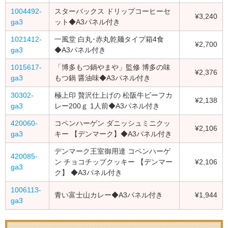
1004492-
スターバックス ドリップコーヒーセ
¥3,240
ga3
ット◆A3パネル付き
1021412-
一風堂 白丸･赤丸乾麺タイプ箱4食
¥2,700
ga3
◆A3パネル付き
1015617-
「博多もつ鍋やまや」監修 博多の味
¥2,376
ga3
もつ鍋 醤油味◆A3パネル付き
30302-
極上印 贅沢仕上げの 松阪牛ビーフカ
¥2,138
ga3
レー200ｇ 1人前◆A3パネル付き
420060-
コペンハーゲン ダニッシュミニクッ
¥2,106
ga3
キー 【デンマーク】◆A3パネル付き
デンマーク王室御用達 コペンハーゲ
420085-
ン チョコチップクッキー 【デンマー
¥2,106
ga3
ク】 ◆A3パネル付き
1006113-
青い富士山カレー◆A3パネル付き
¥1,944
ga3