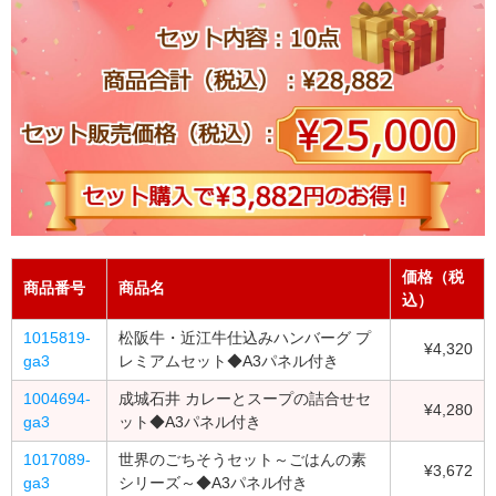
価格（税
商品番号
商品名
込）
1015819-
松阪牛・近江牛仕込みハンバーグ プ
¥4,320
ga3
レミアムセット◆A3パネル付き
1004694-
成城石井 カレーとスープの詰合せセ
¥4,280
ga3
ット◆A3パネル付き
1017089-
世界のごちそうセット～ごはんの素
¥3,672
ga3
シリーズ～◆A3パネル付き