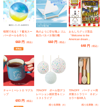
暗闇で光る！？蓄光スー
鳥のように空を飛ぶ ゴム
おもしろグッズ景品
パーボールを作ろう
動力パタパタ飛行機
「Welcome to the
American dream.」
660 円
660 円
（税込）
（税込）
648 円
（税込）
チャーミーレトロ マグカ
70%OFF ボール型デコ
70%OFF パーティー用
ップ
レーション紙吹雪＆ミン
木製カトラリー ネオン
トストライプ
カラー各8本入
693 円
（税込）
残り在庫数（4）
残り在庫数（6）