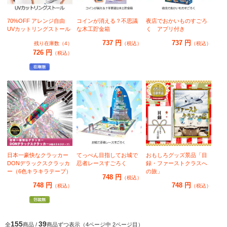
70%OFF アレンジ自由
コインが消える？不思議
夜店でおかいものすごろ
UVカットリングストール
な木工貯金箱
く アプリ付き
737 円
737 円
残り在庫数（4）
（税込）
（税込）
726 円
（税込）
日本一豪快なクラッカー
てっぺん目指してお城で
おもしろグッズ景品「目
DONデラックスクラッカ
忍者レースすごろく
録・ファーストクラスへ
ー（6色キラキラテープ）
の旅」
748 円
（税込）
748 円
748 円
（税込）
（税込）
155
39
全
商品 /
商品ずつ表示（4ページ中 2ページ目）