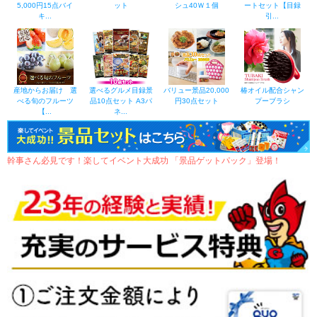
5,000円15点バイ
ット
シュ40Ｗ１個
ートセット【目録
キ...
引...
産地からお届け 選
選べるグルメ目録景
バリュー景品20,000
椿オイル配合シャン
べる旬のフルーツ
品10点セット A3パ
円30点セット
プーブラシ
【...
ネ...
幹事さん必見です！楽してイベント大成功 「景品ゲットパック」登場！