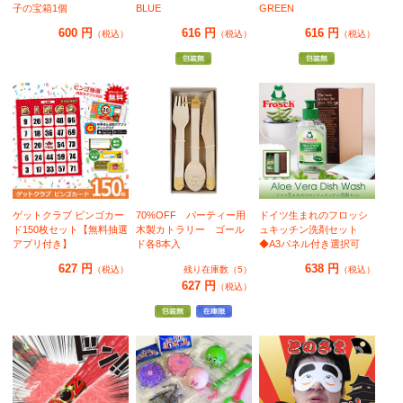
子の宝箱1個
BLUE
GREEN
600 円
616 円
616 円
（税込）
（税込）
（税込）
ゲットクラブ ビンゴカー
70%OFF パーティー用
ドイツ生まれのフロッシ
ド150枚セット【無料抽選
木製カトラリー ゴール
ュキッチン洗剤セット
アプリ付き】
ド各8本入
◆A3パネル付き選択可
627 円
638 円
（税込）
残り在庫数（5）
（税込）
627 円
（税込）