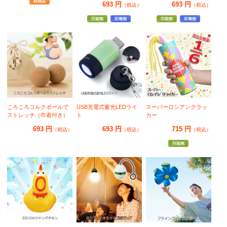
693 円
693 円
（税込）
（税込）
ころころコルクボールで
USB充電式蓄光LEDライ
スーパーロシアンクラッ
ストレッチ（巾着付き）
ト
カー
693 円
693 円
715 円
（税込）
（税込）
（税込）