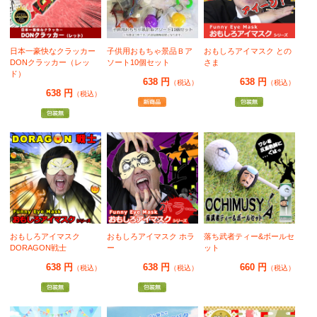
日本一豪快なクラッカー
子供用おもちゃ景品Ｂア
おもしろアイマスク との
DONクラッカー（レッ
ソート10個セット
さま
ド）
638 円
638 円
（税込）
（税込）
638 円
（税込）
おもしろアイマスク
おもしろアイマスク ホラ
落ち武者ティー&ボールセ
DORAGON戦士
ー
ット
638 円
638 円
660 円
（税込）
（税込）
（税込）