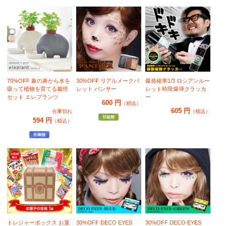
70%OFF 象の鼻から水を
30%OFF リアルメークパ
爆発確率1/3 ロシアンルー
吸って植物を育てる栽培
レット パンサー
レット時限爆弾クラッカ
セット エレプランツ
ー
600 円
（税込）
605 円
在庫切れ
（税込）
594 円
（税込）
トレジャーボックス お菓
30%OFF DECO EYES
30%OFF DECO EYES