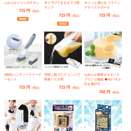
ぷかぷかジャンボチキン
吊り下げできるタマゴ型
ポンっと弾ける フライン
ランプ
グディスクボール
715 円
（税込）
715 円
715 円
（税込）
（税込）
2WAYハンディークリーナ
手軽に茹でたて レンジで
なめらか濃厚カスタード
ーセット
簡単パスタ用
プリン３個組 ◆A3パネル
付き選択可
715 円
715 円
（税込）
（税込）
702 円
（税込）