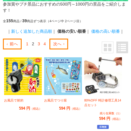
参加賞やプチ景品におすすめの500円～1000円の景品をご紹介しま
す！
155
39
全
商品 /
商品ずつ表示（4ページ中 2ページ目）
｜
新しく追加した商品順
｜
価格の安い順番
｜
価格の高い順番
｜
前へ
1
2
3
4
次へ
お風呂で射的
お風呂でつり堀
80%OFF 時計修理工具14
点セット
594 円
594 円
（税込）
（税込）
残り在庫数（1）
594 円
（税込）