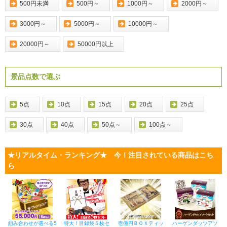
500円未満
500円～
1000円～
2000円～
3000円～
5000円～
10000円～
20000円～
50000円以上
景品点数で選ぶ
5点
10点
15点
20点
25点
30点
40点
50点～
100点～
★リアルタイム・ランキング★ 今！注目されている商品はこち
ら
組み合わせが選べる5
特大！目録袋５枚セ
壱億円ＢＯＸティッ
ハーゲンダッツアソ