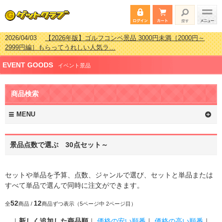
2026/04/03
【2026年版】ゴルフコンペ景品 3000円未満［2000円～
2999円編］もらってうれしい人気ラ…
2026/02/16
【2026年版】結婚式の二次会で貰って嬉しい景品とは？ 更
EVENT GOODS
新しました！
イベント景品
2026/02/03
【2026年版】ゴルフコンペ景品 3000円未満［2000円～
2999円編］もらってうれしい人気ラ…
商品検索
2026/07/15
【2026年版】ビンゴゲーム景品おすすめ金額別人気ランキ
ング 更新しました！
MENU
景品点数で選ぶ 30点セット～
セットや単品を予算、点数、ジャンルで選び、セットと単品または
すべて単品で選んで同時に注文ができます。
52
12
全
商品 /
商品ずつ表示（5ページ中 2ページ目）
｜
新しく追加した商品順
｜
価格の安い順番
｜
価格の高い順番
｜