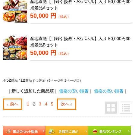
産地直送【目録引換券・A3パネル】入り 50,000円30
点景品Aセット
50,000 円
（税込）
産地直送【目録引換券・A3パネル】入り 50,000円30
点景品Bセット
50,000 円
（税込）
52
12
全
商品 /
商品ずつ表示（5ページ中 2ページ目）
｜
新しく追加した商品順
｜
価格の安い順番
｜
価格の高い順番
｜
前へ
1
2
3
4
5
次へ