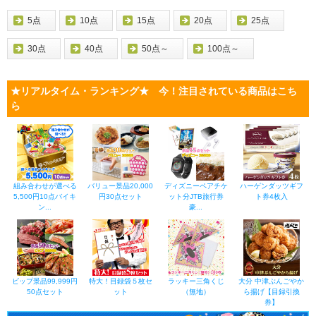
5点
10点
15点
20点
25点
30点
40点
50点～
100点～
★リアルタイム・ランキング★ 今！注目されている商品はこち
ら
組み合わせが選べる
バリュー景品20,000
ディズニーペアチケ
ハーゲンダッツギフ
5,500円10点バイキ
円30点セット
ット分JTB旅行券
ト券4枚入
ン...
豪...
ビップ景品99,999円
特大！目録袋５枚セ
ラッキー三角くじ
大分 中津ぶんごやか
50点セット
ット
（無地）
ら揚げ【目録引換
券】