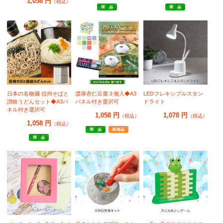
1,058 円
（税込）
日本の名物麺 信州そばと
濃厚杏仁豆腐３個入◆A3
LEDフレキシブルスタン
讃岐うどんセット◆A3パ
パネル付き選択可
ドライト
ネル付き選択可
1,058 円
1,078 円
（税込）
（税込）
1,058 円
（税込）