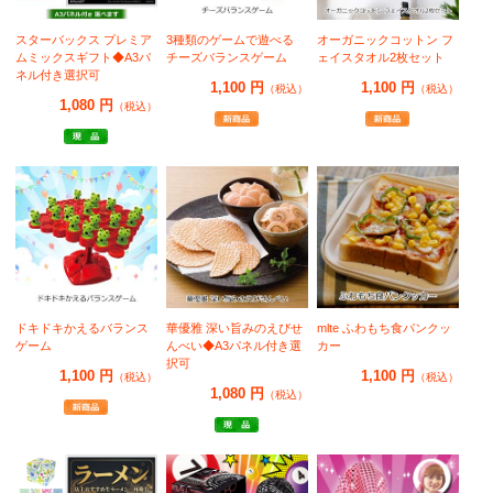
スターバックス プレミア
3種類のゲームで遊べる
オーガニックコットン フ
ムミックスギフト◆A3パ
チーズバランスゲーム
ェイスタオル2枚セット
ネル付き選択可
1,100 円
1,100 円
（税込）
（税込）
1,080 円
（税込）
ドキドキかえるバランス
華優雅 深い旨みのえびせ
mlte ふわもち食パンクッ
ゲーム
んべい◆A3パネル付き選
カー
択可
1,100 円
1,100 円
（税込）
（税込）
1,080 円
（税込）