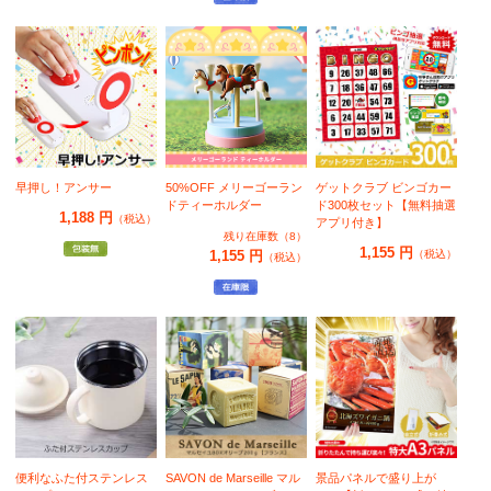
早押し！アンサー
50%OFF メリーゴーラン
ゲットクラブ ビンゴカー
ドティーホルダー
ド300枚セット【無料抽選
1,188 円
（税込）
アプリ付き】
残り在庫数（8）
1,155 円
1,155 円
（税込）
（税込）
便利なふた付ステンレス
SAVON de Marseille マル
景品パネルで盛り上が