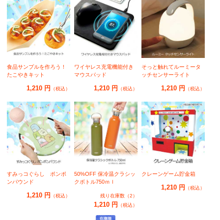
食品サンプルを作ろう！
ワイヤレス充電機能付き
そっと触れてルーミータ
たこやきキット
マウスパッド
ッチセンサーライト
1,210 円
1,210 円
1,210 円
（税込）
（税込）
（税込）
すみっコぐらし ポンポ
50%OFF 保冷温クラシッ
クレーンゲーム貯金箱
ンパウンド
クボトル750ｍｌ
1,210 円
（税込）
1,210 円
（税込）
残り在庫数（2）
1,210 円
（税込）