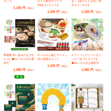
カップ
セイユBOXオリーブ
る！【折りたたみ式！特
200g【フランス】
大Ａ３パネル】
1,100 円
（税込）
1,100 円
1,100 円
（税込）
（税込）
華優雅 深い旨みのえびせ
すべらせん箸とラーメン
スウィートデイジーキャ
んべい◆A3パネル付き選
具の箸置きセット
ンディ缶【イタリア】
択可
◆A3パネル付き選択可
1,100 円
（税込）
1,080 円
1,080 円
（税込）
（税込）