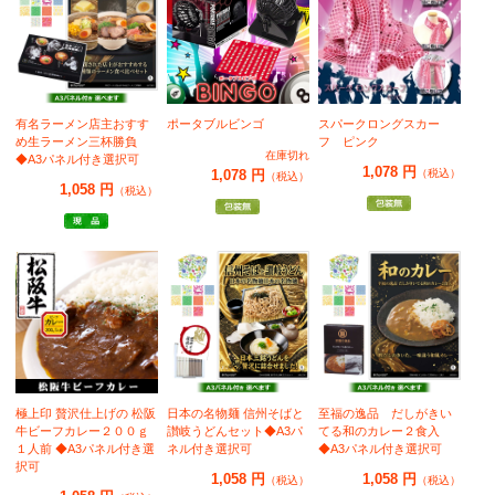
有名ラーメン店主おすす
ポータブルビンゴ
スパークロングスカー
め生ラーメン三杯勝負
フ ピンク
在庫切れ
◆A3パネル付き選択可
1,078 円
1,078 円
（税込）
（税込）
1,058 円
（税込）
極上印 贅沢仕上げの 松阪
日本の名物麺 信州そばと
至福の逸品 だしがきい
牛ビーフカレー２００ｇ
讃岐うどんセット◆A3パ
てる和のカレー２食入
１人前 ◆A3パネル付き選
ネル付き選択可
◆A3パネル付き選択可
択可
1,058 円
1,058 円
（税込）
（税込）