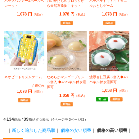
バックハンガー&ボールペ
月のかたちのブロックか
ハラハラドキドキ！カエ
ンセット
ら天然石発掘！キット
ルおとしゲーム
1,078 円
1,078 円
1,078 円
（税込）
（税込）
（税込）
ネオビートリズムゲーム
なめらかマンゴープリン
濃厚杏仁豆腐３個入◆A3
３個入 ◆A3パネル付き選
パネル付き選択可
在庫切れ
択可
1,058 円
1,078 円
（税込）
（税込）
1,058 円
（税込）
134
39
全
商品 /
商品ずつ表示（4ページ中 3ページ目）
｜
新しく追加した商品順
｜
価格の安い順番
｜
価格の高い順番
｜