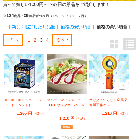
貰って嬉しい1000円～1999円の景品をご紹介します！
134
39
全
商品 /
商品ずつ表示（4ページ中 3ページ目）
｜
新しく追加した商品順
｜
価格の安い順番
｜
価格の高い順番
｜
前へ
1
2
3
4
次へ
キラキラギャラクシース
マルコ・マッジョーニ
音と光で知らせる金属探
ノードームライト
ELITE サラダサーバー レ
知機工作キット
ッド
1,265 円
1,210 円
（税込）
（税込）
1,210 円
（税込）