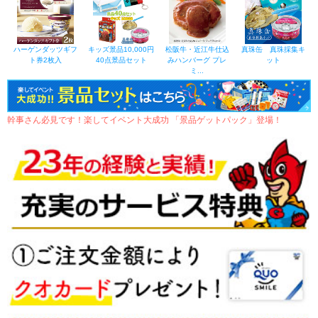
ハーゲンダッツギフ
キッズ景品10,000円
松阪牛・近江牛仕込
真珠缶 真珠採集キ
ト券2枚入
40点景品セット
みハンバーグ プレ
ット
ミ...
幹事さん必見です！楽してイベント大成功 「景品ゲットパック」登場！