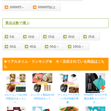
20000円～
50000円以上
景品点数で選ぶ
5点
10点
15点
20点
25点
30点
40点
50点～
100点～
★リアルタイム・ランキング★ 今！注目されている商品はこち
ら
ゴルフコンペ32,000
コンパクト景品20,00
ディズニーペアチケ
70%OFF カラビナ付
円景品21点＋コン
0円20点セット
ット分JTB旅行券
吸水速乾コンパクト
ペ...
豪...
タ...