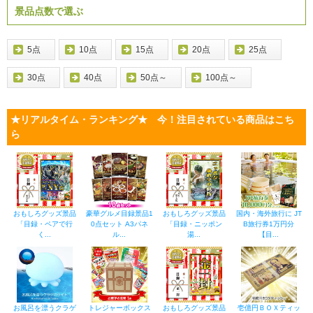
景品点数で選ぶ
5点
10点
15点
20点
25点
30点
40点
50点～
100点～
★リアルタイム・ランキング★ 今！注目されている商品はこち
ら
おもしろグッズ景品
豪華グルメ目録景品1
おもしろグッズ景品
国内・海外旅行に JT
「目録・ペアで行
0点セット A3パネ
「目録・ニッポン
B旅行券1万円分
く...
ル...
湯...
【目...
お風呂を漂うクラゲ
トレジャーボックス
おもしろグッズ景品
壱億円ＢＯＸティッ