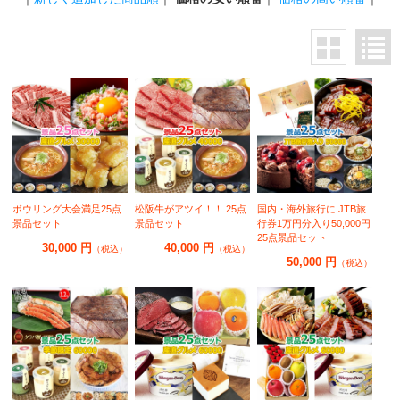
ボウリング大会満足25点
松阪牛がアツイ！！ 25点
国内・海外旅行に JTB旅
景品セット
景品セット
行券1万円分入り50,000円
25点景品セット
30,000 円
40,000 円
（税込）
（税込）
50,000 円
（税込）