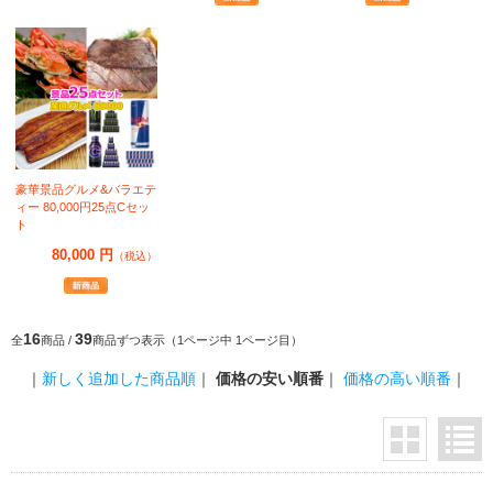
豪華景品グルメ&バラエテ
ィー 80,000円25点Cセッ
ト
80,000 円
（税込）
16
39
全
商品 /
商品ずつ表示（1ページ中 1ページ目）
｜
新しく追加した商品順
｜
価格の安い順番
｜
価格の高い順番
｜