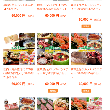
季節限定スペシャル景品
地域イベントならお持ち
豪華景品グルメ&バラエテ
VIP25点セット
帰り食品25点景品セット
ィー 60,000円25点Aセッ
ト
60,000 円
60,000 円
（税込）
（税込）
60,000 円
（税込）
国内・海外旅行に JTB旅
豪華景品グルメ&バラエテ
豪華景品グルメ&バラエテ
行券1万円分入り60,000円
ィー 60,000円25点Bセッ
ィー 60,000円25点Cセッ
25点景品セット
ト
ト
60,000 円
60,000 円
60,000 円
（税込）
（税込）
（税込）