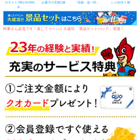
のライト RELAXING
お菓子の宝箱1個
「目録・金一封」
シュ40Ｗ１個
B...
幹事さん必見です！楽してイベント大成功 「景品ゲットパック」登場！