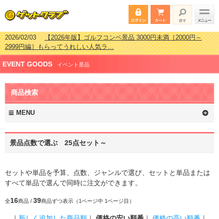
2026/02/03
【2026年版】ゴルフコンペ景品 3000円未満［2000円～
2999円編］もらってうれしい人気ラ…
2026/07/15
【2026年版】ビンゴゲーム景品おすすめ金額別人気ランキ
EVENT GOODS
ング 更新しました！
イベント景品
2026/04/03
【2026年版】ゴルフコンペ景品 3000円未満［2000円～
2999円編］もらってうれしい人気ラ…
商品検索
2026/02/16
【2026年版】結婚式の二次会で貰って嬉しい景品とは？ 更
新しました！
MENU
景品点数で選ぶ 25点セット～
セットや単品を予算、点数、ジャンルで選び、セットと単品または
すべて単品で選んで同時に注文ができます。
16
39
全
商品 /
商品ずつ表示（1ページ中 1ページ目）
｜
新しく追加した商品順
｜
価格の安い順番
｜
価格の高い順番
｜