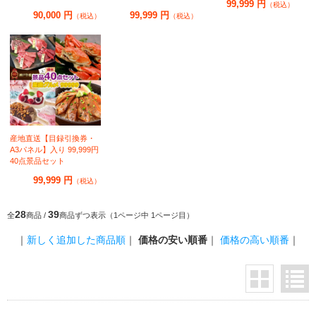
99,999 円
（税込）
90,000 円
99,999 円
（税込）
（税込）
産地直送【目録引換券・
A3パネル】入り 99,999円
40点景品セット
99,999 円
（税込）
28
39
全
商品 /
商品ずつ表示（1ページ中 1ページ目）
｜
新しく追加した商品順
｜
価格の安い順番
｜
価格の高い順番
｜