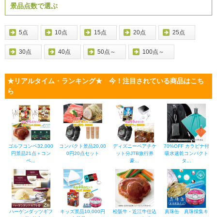
景品点数で選ぶ
5点
10点
15点
20点
25点
30点
40点
50点～
100点～
★リアルタイム・ランキング★ 今！注目されている商品はこち
ら
ゴルフコンペ32,000
コンパクト景品20,00
ディズニーペアチケ
70%OFF カラビナ付
円景品21点＋コン
0円20点セット
ット分JTB旅行券
吸水速乾コンパクト
ペ...
豪...
タ...
ハーゲンダッツギフ
キッズ景品10,000円
松阪牛・近江牛仕込
真珠缶 真珠採集キ