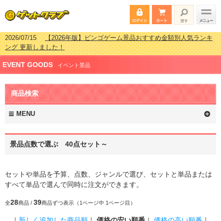
2026/07/15
【2026年版】ビンゴゲーム景品おすすめ金額別人気ランキ
ング 更新しました！
2026/04/03
【2026年版】ゴルフコンペ景品 3000円未満［2000円～
EVENT GOODS
2999円編］もらってうれしい人気ラ…
イベント景品
2026/02/16
【2026年版】結婚式の二次会で貰って嬉しい景品とは？ 更
新しました！
商品検索
2026/02/03
【2026年版】ゴルフコンペ景品 3000円未満［2000円～
2999円編］もらってうれしい人気ラ…
MENU
景品点数で選ぶ 40点セット～
セットや単品を予算、点数、ジャンルで選び、セットと単品または
すべて単品で選んで同時に注文ができます。
28
39
全
商品 /
商品ずつ表示（1ページ中 1ページ目）
｜
新しく追加した商品順
｜
価格の安い順番
｜
価格の高い順番
｜