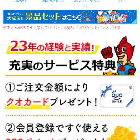
ト券2枚入
40点景品セット
みハンバーグ プレ
ット
ミ...
幹事さん必見です！楽してイベント大成功 「景品ゲットパック」登場！