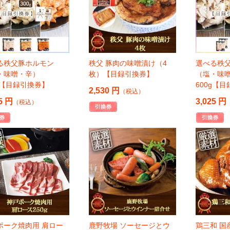
る秩父豚ホルモン
秩父 豚肉の味噌漬け（4
選べる秩
・味噌・辛）
枚）【目録引換券】
（塩・味
0g【目録引換券】
600g【
2,530 円
（税込）
5 円
3,025 円
（税込）
ポーク焼肉用 肩ロー
鹿野牧場 ソーセージとウ
鶏三和 国