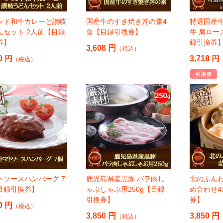
ンド和牛カレーと讃岐
国産牛のすき焼き丼の素4
特選国産牛
んセット 2人前【目録
食【目録引換券】
牛 肩ロー
券】
録引換券
3,608 円
（税込）
0 円
3,718 円
（税込）
トソースハンバーグ 7
鹿児島県産黒豚 バラ肉し
北のふん
目録引換券】
ゃぶしゃぶ用250g【目録
め合わせ
引換券】
券】
0 円
（税込）
3,850 円
3,850 円
（税込）