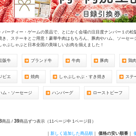
・パーティー・ゲームの景品で、とにかく会場の注目度ナンバー１の松
焼き、ステーキとご用意！豪華牛肉はもちろん、豚肉やハム、ソーセー
しゃぶしゃぶと日本全国の美味しいお肉を揃えました！
松阪牛
ブランド牛
牛肉
豚肉
鶏
ジビエ
焼肉
しゃぶしゃぶ・すき焼き
ステ
ハム・ソーセージ
ハンバーグ
ローストビーフ
8
39
商品 /
商品ずつ表示（11ページ中 1ページ目）
｜
新しく追加した商品順
｜
価格の安い順番
｜