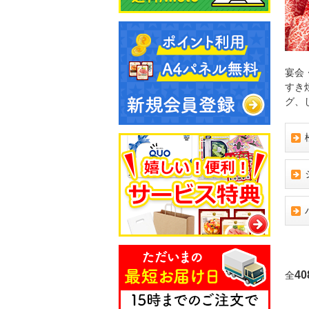
宴会
すき
グ、
40
全