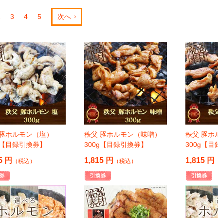
2
3
4
5
次へ
 豚ホルモン（塩）
秩父 豚ホルモン（味噌）
秩父 豚ホ
0g【目録引換券】
300g【目録引換券】
300g【
5 円
1,815 円
1,815 円
（税込）
（税込）