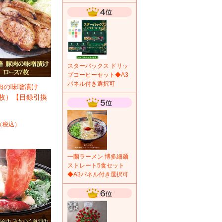
スターバックス ドリッ
プコーヒーセット◆A3
パネル付き選択可
肉の味噌漬け
7枚）【目録引換
（税込）
一蘭ラーメン 博多細麺
ストレート5食セット
◆A3パネル付き選択可