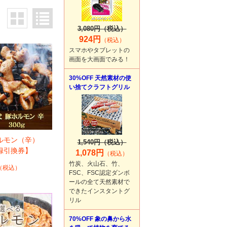
3,080円（税込）
924円
（税込）
スマホやタブレットの
画面を大画面でみる！
30%OFF 天然素材の使
い捨てクラフトグリル
ルモン（辛）
1,540円（税込）
目録引換券】
1,078円
（税込）
竹炭、火山石、竹、
（税込）
FSC、FSC認定ダンボ
ールの全て天然素材で
できたインスタントグ
リル
70%OFF 象の鼻から水