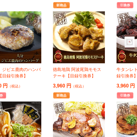
 ジビエ鹿肉のハンバ
徳島地鶏 阿波尾鶏モモス
牛タンレ
【目録引換券】
テーキ【目録引換券】
録引換券
0 円
3,960 円
3,960 円
（税込）
（税込）