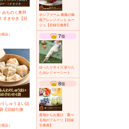
 みちのく奥羽
ホシファーム 薔薇の御
ス すきやき【目
祝アレンジメント ルー
】
ジュ【目録引換券】
（税込）
ゆったりサイズ 折りた
たみレジャーシート
わりしゅうまい詰
4袋【目録引換
産地からお届け 選べ
る旬のフルーツ【目録
（税込）
引換券】