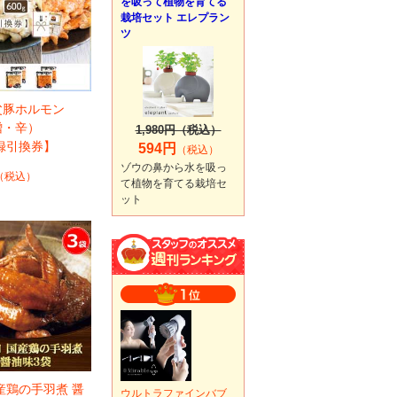
を吸って植物を育てる
栽培セット エレプラン
ツ
父豚ホルモン
噌・辛）
1,980円（税込）
目録引換券】
594円
（税込）
ゾウの鼻から水を吸っ
（税込）
て植物を育てる栽培セ
ット
産鶏の手羽煮 醤
ウルトラファインバブ