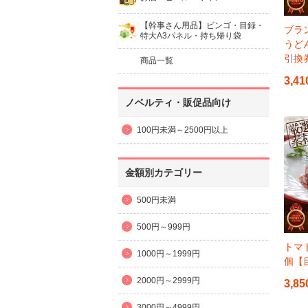
【幹事さん用品】ビンゴ・目録・
ブラ
特大A3パネル・持ち帰り袋
うど
引換
商品一覧
3,41
ノベルティ・販促品向け
100円未満～2500円以上
金額別カテゴリー
500円未満
500円～999円
トマ
1000円～1999円
個【
2000円～2999円
3,85
3000円～4999円