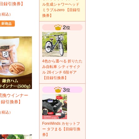
【目録引換券】
ル生成シャワーヘッド
ミラブルzero 【目録引
（税込）
換券】
4色から選べる 折りたた
み自転車 シティサイク
ル 26インチ 6段ギア
【目録引換券】
荒挽ウインナー
【目録引換券】
（税込）
ForeWinds カセットフ
ー タフまる【目録引換
券】