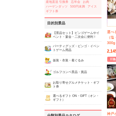
産地直送 引換券
忘年会
お肉
ハーゲンダッツ
500円未満
アイス
ギフト券
目的別景品
選べ
【景品セット】ビンゴゲームやイ
ベント・宴会・二次会に便利！
（塩
30
パーティグッズ・ビンゴ・イベン
トゲーム用品
2,14
仮装・衣装・着ぐるみ
ゴルフコンペ景品・賞品
お取り寄せグルメチケット・ギフ
ト券
選べるギフト ON・GIFT（オン・
ギフト）
神戸
分類別景品カタログ