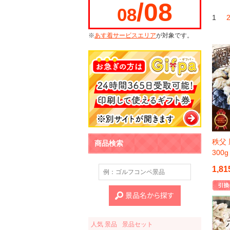
/08
08
1
※
あす着サービスエリア
が対象です。
秩父
商品検索
30
1,81
人気 景品
景品セット