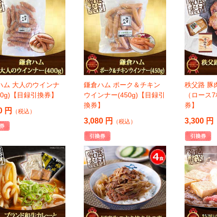
ハム 大人のウインナ
鎌倉ハム ポーク＆チキン
秩父路 豚
00g)【目録引換券】
ウインナー(450g)【目録引
（ロース
換券】
券】
0 円
（税込）
3,080 円
3,300 円
（税込）