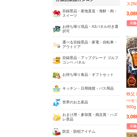
ス2
目録景品・産地直送・海鮮・肉・
3,08
スイーツ
お持ち帰り現品・A3パネル付き選
択可
選べる目録景品・家電・自転車・
アウトドア
目録景品・アップグレード ゴルフ
コンペ パネル
お持ち帰り食品・ギフトセット
キッチン・日用雑貨・バス用品
秩父
べセ
世界のお土産品
90
おまけ用・参加賞・残念賞・ハズ
3,08
レ景品
防災・防犯アイテム