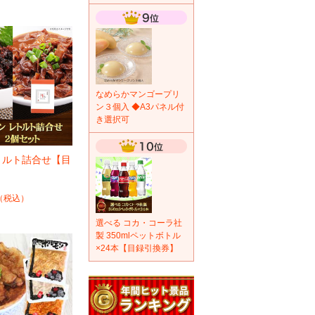
なめらかマンゴープリ
ン３個入 ◆A3パネル付
き選択可
トルト詰合せ【目
】
（税込）
選べる コカ・コーラ社
製 350mlペットボトル
×24本【目録引換券】