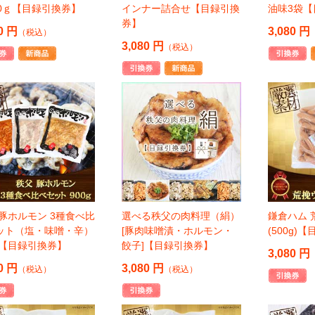
50ｇ【目録引換券】
インナー詰合せ【目録引換
油味3袋
券】
0 円
3,080 円
（税込）
3,080 円
（税込）
 豚ホルモン 3種食べ比
選べる秩父の肉料理（絹）
鎌倉ハム 
ット（塩・味噌・辛）
[豚肉味噌漬・ホルモン・
(500g)
0g【目録引換券】
餃子]【目録引換券】
3,080 円
0 円
3,080 円
（税込）
（税込）