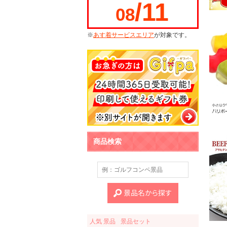
/11
08
※
あす着サービスエリア
が対象です。
商品検索
人気 景品
景品セット