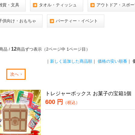
雑貨・文具
タオル・ティッシュ
アウトドア・スポー
子供向け・おもちゃ
パーティー・イベント
12
商品 /
商品ずつ表示（2ページ中 1ページ目）
｜
新しく追加した商品順
｜
価格の安い順番
｜
2
次へ
トレジャーボックス お菓子の宝箱1個
600 円
（税込）