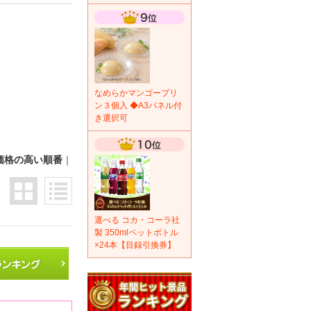
なめらかマンゴープリ
ン３個入 ◆A3パネル付
き選択可
価格の高い順番
｜
選べる コカ・コーラ社
製 350mlペットボトル
×24本【目録引換券】