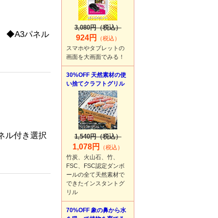
3,080円（税込）
 ◆A3パネル
924円
（税込）
スマホやタブレットの
画面を大画面でみる！
30%OFF 天然素材の使
い捨てクラフトグリル
ネル付き選択
1,540円（税込）
1,078円
（税込）
竹炭、火山石、竹、
FSC、FSC認定ダンボ
ールの全て天然素材で
できたインスタントグ
リル
70%OFF 象の鼻から水