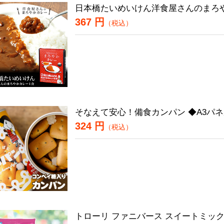
日本橋たいめいけん洋食屋さんのまろ
367 円
（税込）
そなえて安心！備食カンパン ◆A3パ
324 円
（税込）
トローリ ファニバース スイートミッ