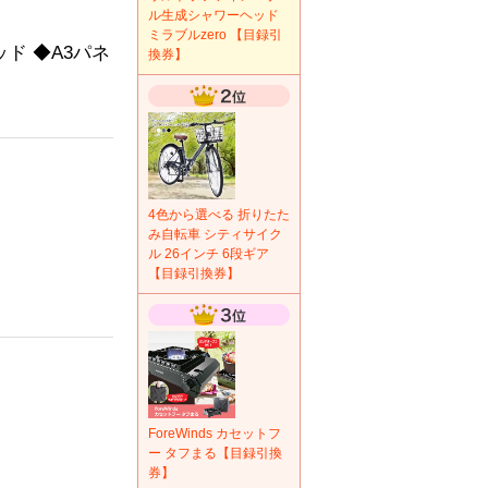
ル生成シャワーヘッド
ミラブルzero 【目録引
ド ◆A3パネ
換券】
4色から選べる 折りたた
み自転車 シティサイク
ル 26インチ 6段ギア
【目録引換券】
ForeWinds カセットフ
ー タフまる【目録引換
券】