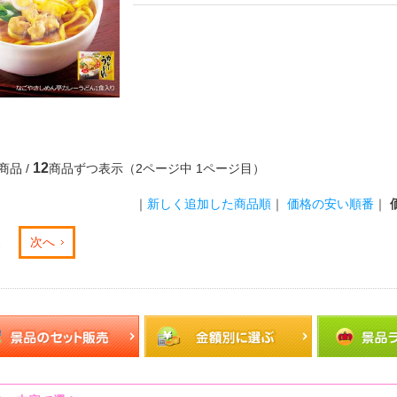
12
商品 /
商品ずつ表示（2ページ中 1ページ目）
｜
新しく追加した商品順
｜
価格の安い順番
｜
2
次へ