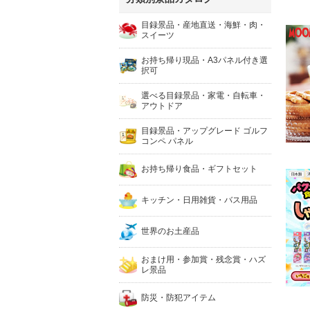
目録景品・産地直送・海鮮・肉・
スイーツ
お持ち帰り現品・A3パネル付き選
択可
選べる目録景品・家電・自転車・
アウトドア
目録景品・アップグレード ゴルフ
コンペ パネル
お持ち帰り食品・ギフトセット
キッチン・日用雑貨・バス用品
世界のお土産品
おまけ用・参加賞・残念賞・ハズ
レ景品
防災・防犯アイテム