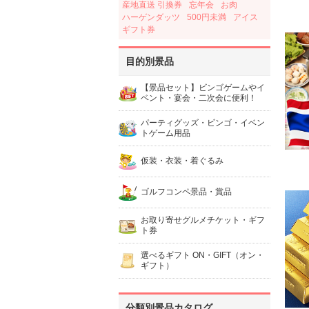
産地直送 引換券
忘年会
お肉
ハーゲンダッツ
500円未満
アイス
ギフト券
目的別景品
【景品セット】ビンゴゲームやイ
ベント・宴会・二次会に便利！
パーティグッズ・ビンゴ・イベン
トゲーム用品
仮装・衣装・着ぐるみ
ゴルフコンペ景品・賞品
お取り寄せグルメチケット・ギフ
ト券
選べるギフト ON・GIFT（オン・
ギフト）
分類別景品カタログ