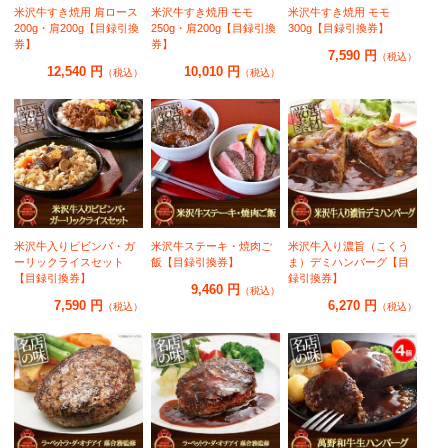
米沢牛すき焼用 肩ロース
米沢牛すき焼用 モモ
米沢牛すき焼用 モモ
200g・肩200g【目録引換
250g・肩200g【目録引換
300g【目録引換券】
券】
券】
7,590 円
（税込）
12,540 円
10,010 円
（税込）
（税込）
米沢牛入りビビンバ・ガ
米沢牛ステーキ・焼肉ご
米沢牛入り濃旨（こくう
ーリックライスセット
飯【目録引換券】
ま）デミハンバーグ【目
【目録引換券】
録引換券】
9,460 円
（税込）
7,590 円
6,270 円
（税込）
（税込）