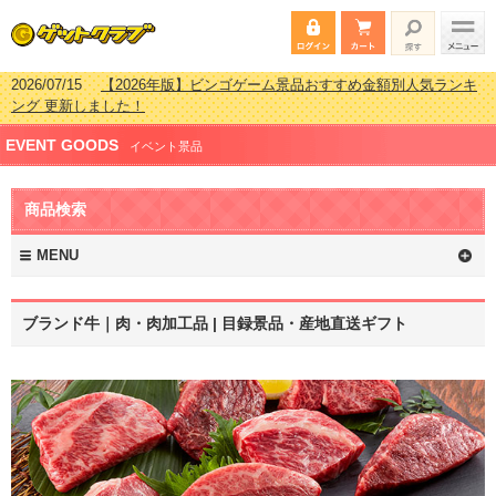
2026/07/15
【2026年版】ビンゴゲーム景品おすすめ金額別人気ランキ
ング 更新しました！
2026/04/03
【2026年版】ゴルフコンペ景品 3000円未満［2000円～
EVENT GOODS
2999円編］もらってうれしい人気ラ…
イベント景品
2026/02/16
【2026年版】結婚式の二次会で貰って嬉しい景品とは？ 更
新しました！
商品検索
2026/02/03
【2026年版】ゴルフコンペ景品 3000円未満［2000円～
2999円編］もらってうれしい人気ラ…
MENU
ブランド牛｜肉・肉加工品 | 目録景品・産地直送ギフト