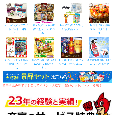
ハーゲンダッツアソ
選べるグルメ目録景
キッズ景品15,000円
「銀座千疋屋」銀座
ートセット【目録
品10点セット A3パ
20点景品セット
フルーツタルト
引...
ネ...
【目...
おもしろグッズ景品
組み合わせが選べる1
FCバルセロナ オフィ
消火器型水鉄砲 ちび
「目録・ペアで行
1,000円15点バイ
シャル ビール エス...
っこレスキュー隊
く...
キ...
幹事さん必見です！楽してイベント大成功 「景品ゲットパック」登場！