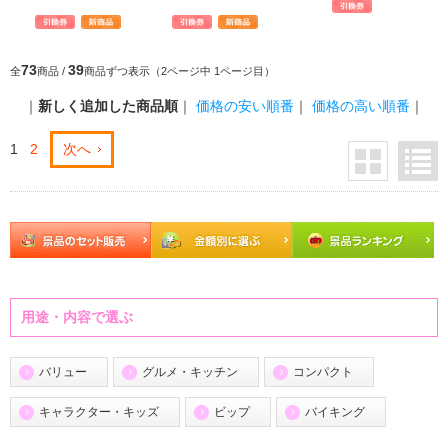
73
39
全
商品 /
商品ずつ表示（2ページ中 1ページ目）
｜
新しく追加した商品順
｜
価格の安い順番
｜
価格の高い順番
｜
1
2
次へ
用途・内容で選ぶ
バリュー
グルメ・キッチン
コンパクト
キャラクター・キッズ
ビップ
バイキング