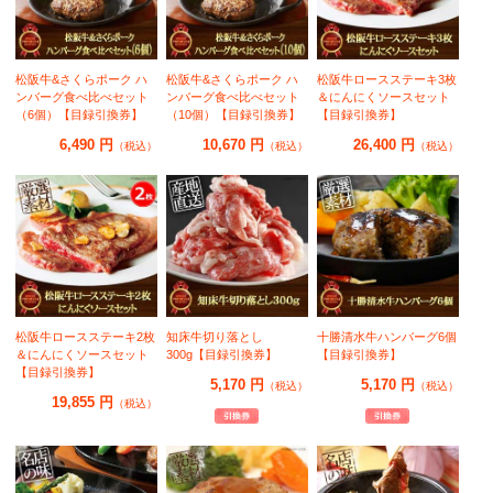
松阪牛&さくらポーク ハ
松阪牛&さくらポーク ハ
松阪牛ロースステーキ3枚
ンバーグ食べ比べセット
ンバーグ食べ比べセット
＆にんにくソースセット
（6個）【目録引換券】
（10個）【目録引換券】
【目録引換券】
6,490 円
10,670 円
26,400 円
（税込）
（税込）
（税込）
松阪牛ロースステーキ2枚
知床牛切り落とし
十勝清水牛ハンバーグ6個
＆にんにくソースセット
300g【目録引換券】
【目録引換券】
【目録引換券】
5,170 円
5,170 円
（税込）
（税込）
19,855 円
（税込）