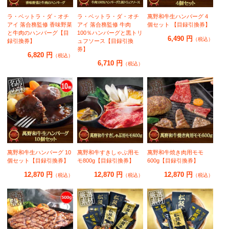
ラ・ベットラ・ダ・オチ
ラ・ベットラ・ダ・オチ
萬野和牛生ハンバーグ 4
アイ 落合務監修 香味野菜
アイ 落合務監修 牛肉
個セット 【目録引換券】
と牛肉のハンバーグ【目
100％ハンバーグと黒トリ
6,490 円
（税込）
録引換券】
ュフソース【目録引換
券】
6,820 円
（税込）
6,710 円
（税込）
萬野和牛生ハンバーグ 10
萬野和牛すきしゃぶ用モ
萬野和牛焼き肉用モモ
個セット【目録引換券】
モ800g【目録引換券】
600g【目録引換券】
12,870 円
12,870 円
12,870 円
（税込）
（税込）
（税込）