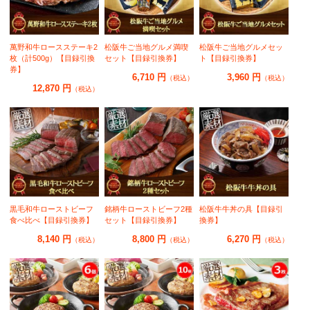
萬野和牛ロースステーキ2
松阪牛ご当地グルメ満喫
松阪牛ご当地グルメセッ
枚（計500g）【目録引換
セット【目録引換券】
ト【目録引換券】
券】
6,710 円
3,960 円
（税込）
（税込）
12,870 円
（税込）
黒毛和牛ローストビーフ
銘柄牛ローストビーフ2種
松阪牛牛丼の具【目録引
食べ比べ【目録引換券】
セット【目録引換券】
換券】
8,140 円
8,800 円
6,270 円
（税込）
（税込）
（税込）