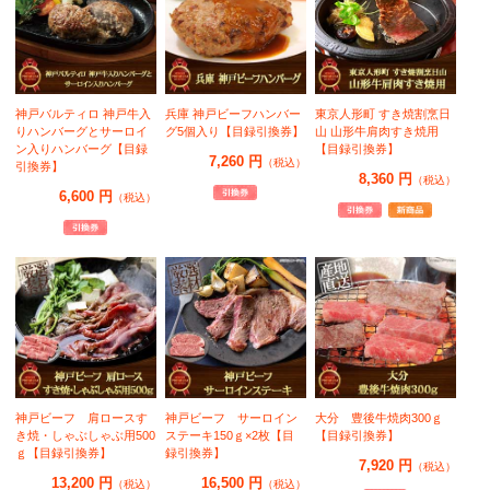
神戸バルティロ 神戸牛入
兵庫 神戸ビーフハンバー
東京人形町 すき焼割烹日
りハンバーグとサーロイ
グ5個入り【目録引換券】
山 山形牛肩肉すき焼用
ン入りハンバーグ【目録
【目録引換券】
7,260 円
（税込）
引換券】
8,360 円
（税込）
6,600 円
（税込）
神戸ビーフ 肩ロースす
神戸ビーフ サーロイン
大分 豊後牛焼肉300ｇ
き焼・しゃぶしゃぶ用500
ステーキ150ｇ×2枚【目
【目録引換券】
ｇ【目録引換券】
録引換券】
7,920 円
（税込）
13,200 円
16,500 円
（税込）
（税込）