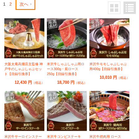
1
2
次へ
大阪太庵高畑店主監修 神
米沢牛しゃぶしゃぶ用ロ
米沢牛モモしゃぶしゃぶ
戸牛のしゃぶしゃぶセッ
ース300g・肩ロース
用400g【目録引換券】
ト【目録引換券】
250g【目録引換券】
10,010 円
（税込）
12,430 円
18,700 円
（税込）
（税込）
米沢牛サーロインステー
米沢牛コンビステーキ
米沢牛焼肉用 ロース