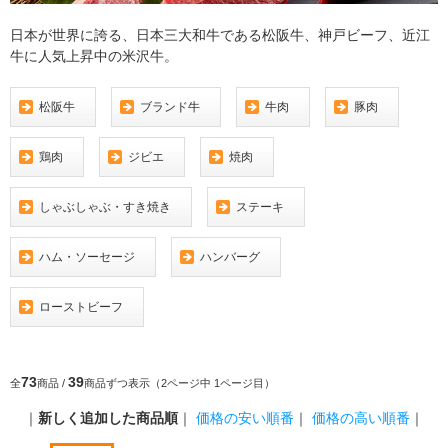
日本が世界に誇る、日本三大和牛である松阪牛、神戸ビーフ、近江
牛に人気上昇中の米沢牛。
松阪牛
ブランド牛
牛肉
豚肉
鶏肉
ジビエ
焼肉
しゃぶしゃぶ・すき焼き
ステーキ
ハム・ソーセージ
ハンバーグ
ローストビーフ
73
39
全
商品 /
商品ずつ表示（2ページ中 1ページ目）
｜
新しく追加した商品順
｜
価格の安い順番
｜
価格の高い順番
｜