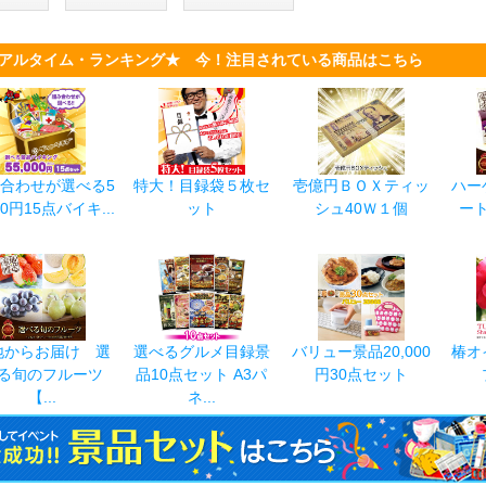
アルタイム・ランキング★ 今！注目されている商品はこちら
合わせが選べる5
特大！目録袋５枚セ
壱億円ＢＯＸティッ
ハー
00円15点バイキ...
ット
シュ40Ｗ１個
ー
地からお届け 選
選べるグルメ目録景
バリュー景品20,000
椿オ
る旬のフルーツ
品10点セット A3パ
円30点セット
【...
ネ...