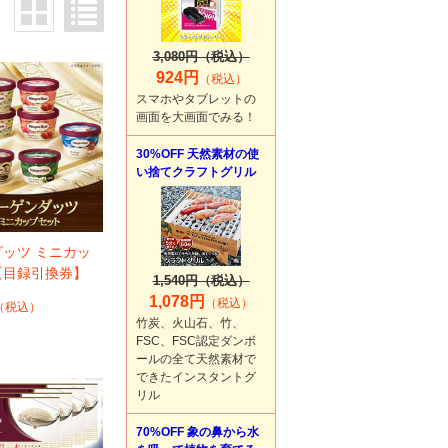
3,080円（税込）
924円
（税込）
スマホやタブレットの
画面を大画面でみる！
30%OFF 天然素材の使
い捨てクラフトグリル
ッツ ミニカッ
【目録引換券】
1,540円（税込）
1,078円
（税込）
（税込）
竹炭、火山石、竹、
FSC、FSC認定ダンボ
ールの全て天然素材で
できたインスタントグ
リル
70%OFF 象の鼻から水