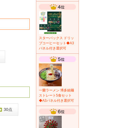
スターバックス ドリッ
プコーヒーセット◆A3
パネル付き選択可
一蘭ラーメン 博多細麺
ストレート5食セット
◆A3パネル付き選択可
30点