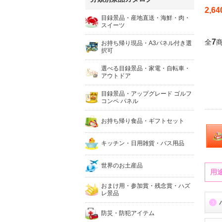
2,64
目録景品・産地直送・海鮮・肉・
スイーツ
7
全
商
お持ち帰り現品・A3パネル付き選
択可
選べる目録景品・家電・自転車・
アウトドア
目録景品・アップグレード ゴルフ
コンペ パネル
お持ち帰り食品・ギフトセット
キッチン・日用雑貨・バス用品
世界のお土産品
用
おまけ用・参加賞・残念賞・ハズ
レ景品
防災・防犯アイテム