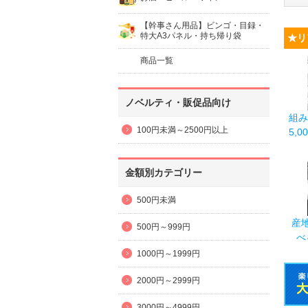
【幹事さん用品】ビンゴ・目録・
特大A3パネル・持ち帰り袋
★リ
商品一覧
ノベルティ・販促品向け
組み
100円未満～2500円以上
5,0
金額別カテゴリー
500円未満
産
500円～999円
べ
1000円～1999円
2000円～2999円
3000円～4999円