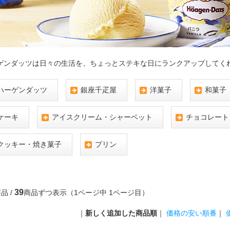
ゲンダッツは日々の生活を、ちょっとステキな日にランクアップしてく
ハーゲンダッツ
銀座千疋屋
洋菓子
和菓子
ケーキ
アイスクリーム・シャーベット
チョコレート
クッキー・焼き菓子
プリン
39
品 /
商品ずつ表示（1ページ中 1ページ目）
｜
新しく追加した商品順
｜
価格の安い順番
｜