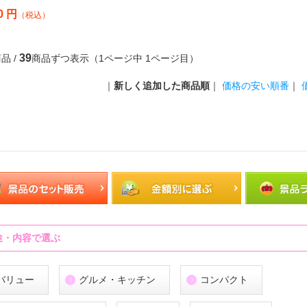
0 円
（税込）
39
品 /
商品ずつ表示（1ページ中 1ページ目）
｜
新しく追加した商品順
｜
価格の安い順番
｜
途・内容で選ぶ
バリュー
グルメ・キッチン
コンパクト