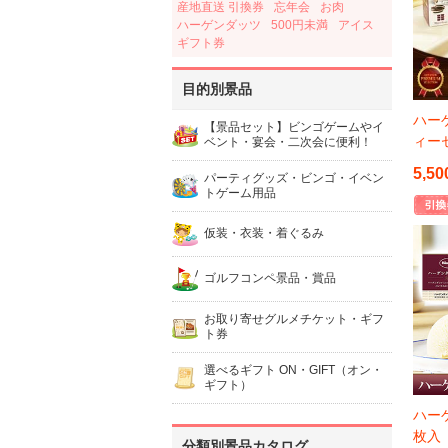
産地直送 引換券
忘年会
お肉
ハーゲンダッツ
500円未満
アイス
ギフト券
目的別景品
ハー
【景品セット】ビンゴゲームやイ
ィー
ベント・宴会・二次会に便利！
5,50
パーティグッズ・ビンゴ・イベン
トゲーム用品
仮装・衣装・着ぐるみ
ゴルフコンペ景品・賞品
お取り寄せグルメチケット・ギフ
ト券
選べるギフト ON・GIFT（オン・
ギフト）
ハー
枚入
分類別景品カタログ