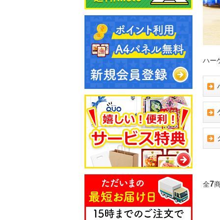
ハー
7
全
商