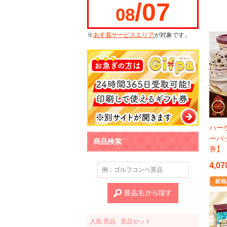
/07
08
※
あす着サービスエリア
が対象です。
ハー
ーパ
商品検索
券】
4,07
人気 景品
景品セット