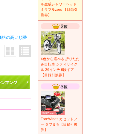
ル生成シャワーヘッド
ミラブルzero 【目録引
換券】
価格の高い順番
｜
4色から選べる 折りたた
み自転車 シティサイク
ル 26インチ 6段ギア
【目録引換券】
ForeWinds カセットフ
ー タフまる【目録引換
券】