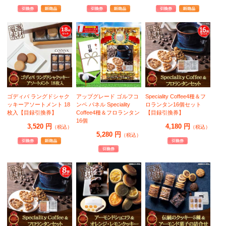
ゴディバ ラングドシャク
アップグレード ゴルフコ
Speciality Coffee4種＆フ
ッキーアソートメント 18
ンペ パネル Speciality
ロランタン16個セット
枚入【目録引換券】
Coffee4種＆フロランタン
【目録引換券】
16個
3,520 円
4,180 円
（税込）
（税込）
5,280 円
（税込）