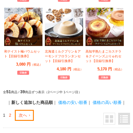
和テイスト極バウムセッ
北海道ミルクプリン＆ア
高知半熟たまごカステラ
ト【目録引換券】
ーモンドフロランタンセ
＆クイーンズぶりゅれセ
ット【目録引換券】
ット【目録引換券】
3,080 円
（税込）
4,180 円
5,170 円
（税込）
（税込）
51
39
全
商品 /
商品ずつ表示（2ページ中 1ページ目）
｜
新しく追加した商品順
｜
価格の安い順番
｜
価格の高い順番
｜
1
2
次へ