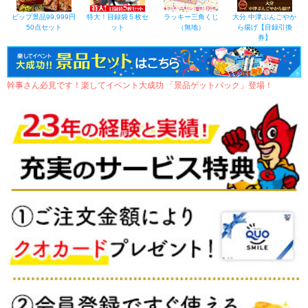
ビップ景品99,999円
特大！目録袋５枚セ
ラッキー三角くじ
大分 中津ぶんごやか
50点セット
ット
（無地）
ら揚げ【目録引換
券】
幹事さん必見です！楽してイベント大成功 「景品ゲットパック」登場！