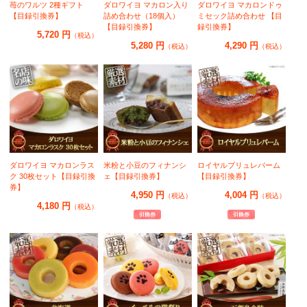
苺のワルツ 2種ギフト
ダロワイヨ マカロン入り
ダロワイヨ マカロンドゥ
【目録引換券】
詰め合わせ（18個入）
ミセック詰め合わせ 【目
【目録引換券】
録引換券】
5,720 円
（税込）
5,280 円
4,290 円
（税込）
（税込）
ダロワイヨ マカロンラス
米粉と小豆のフィナンシ
ロイヤルブリュレバーム
ク 30枚セット【目録引換
ェ【目録引換券】
【目録引換券】
券】
4,950 円
4,004 円
（税込）
（税込）
4,180 円
（税込）