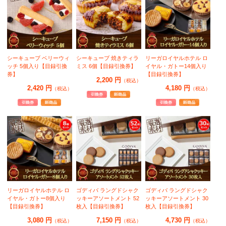
シーキューブ ベリーウィ
シーキューブ 焼きティラ
リーガロイヤルホテル ロ
ッチ 5個入り【目録引換
ミス 6個【目録引換券】
イヤル・ガトー14個入り
券】
【目録引換券】
2,200 円
（税込）
2,420 円
4,180 円
（税込）
（税込）
リーガロイヤルホテル ロ
ゴディバ ラングドシャク
ゴディバ ラングドシャク
イヤル・ガトー8個入り
ッキーアソートメント 52
ッキーアソートメント 30
【目録引換券】
枚入【目録引換券】
枚入【目録引換券】
3,080 円
7,150 円
4,730 円
（税込）
（税込）
（税込）