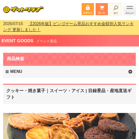
2026/07/15
【2026年版】ビンゴゲーム景品おすすめ金額別人気ランキ
ング 更新しました！
2026/04/03
【2026年版】ゴルフコンペ景品 3000円未満［2000円～
EVENT GOODS
2999円編］もらってうれしい人気ラ…
イベント景品
2026/02/16
【2026年版】結婚式の二次会で貰って嬉しい景品とは？ 更
新しました！
商品検索
2026/02/03
【2026年版】ゴルフコンペ景品 3000円未満［2000円～
2999円編］もらってうれしい人気ラ…
MENU
クッキー・焼き菓子｜スイーツ・アイス | 目録景品・産地直送ギ
フト