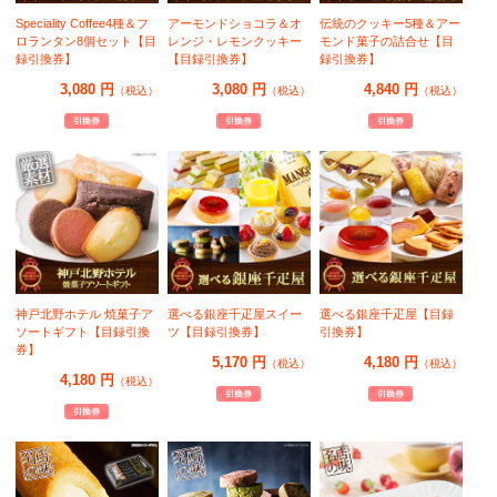
Speciality Coffee4種＆フ
アーモンドショコラ＆オ
伝統のクッキー5種＆アー
ロランタン8個セット【目
レンジ・レモンクッキー
モンド菓子の詰合せ【目
録引換券】
【目録引換券】
録引換券】
3,080 円
3,080 円
4,840 円
（税込）
（税込）
（税込）
神戸北野ホテル 焼菓子ア
選べる銀座千疋屋スイー
選べる銀座千疋屋【目録
ソートギフト【目録引換
ツ【目録引換券】
引換券】
券】
5,170 円
4,180 円
（税込）
（税込）
4,180 円
（税込）