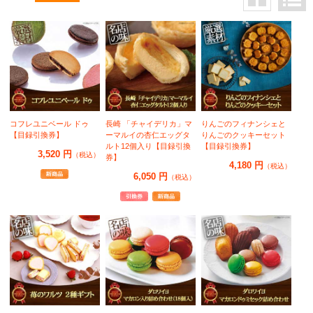
コフレユニベール ドゥ
長崎 「チャイデリカ」マ
りんごのフィナンシェと
【目録引換券】
ーマルイの杏仁エッグタ
りんごのクッキーセット
ルト12個入り【目録引換
【目録引換券】
3,520 円
（税込）
券】
4,180 円
（税込）
6,050 円
（税込）