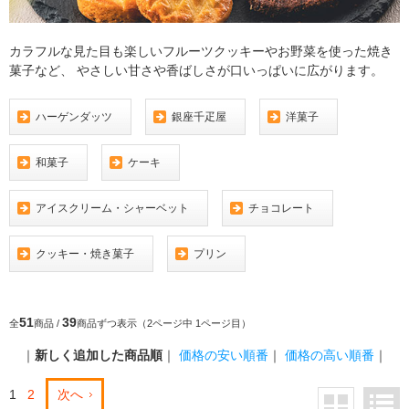
カラフルな見た目も楽しいフルーツクッキーやお野菜を使った焼き
菓子など、 やさしい甘さや香ばしさが口いっぱいに広がります。
ハーゲンダッツ
銀座千疋屋
洋菓子
和菓子
ケーキ
アイスクリーム・シャーベット
チョコレート
クッキー・焼き菓子
プリン
51
39
全
商品 /
商品ずつ表示（2ページ中 1ページ目）
｜
新しく追加した商品順
｜
価格の安い順番
｜
価格の高い順番
｜
1
2
次へ