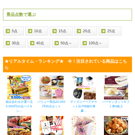
景品点数で選ぶ
5点
10点
15点
20点
25点
30点
40点
50点～
100点～
★リアルタイム・ランキング★ 今！注目されている商品はこち
ら
組み合わせが選べる
バリュー景品20,000
ディズニーペアチケ
ハーゲンダッツギフ
5,500円10点バイキ
円30点セット
ット分JTB旅行券
ト券4枚入
ン...
豪...