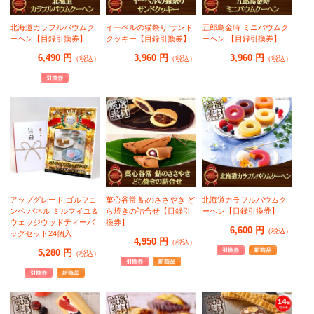
北海道カラフルバウムク
イーペルの猫祭り サンド
五郎島金時 ミニバウムク
ーヘン【目録引換券】
クッキー【目録引換券】
ーヘン 【目録引換券】
6,490 円
3,960 円
3,960 円
（税込）
（税込）
（税込）
アップグレード ゴルフコ
菓心谷常 鮎のささやき ど
北海道カラフルバウムク
ンペ パネル ミルフイユ＆
ら焼きの詰合せ【目録引
ーヘン【目録引換券】
ウェッジウッドティーバ
換券】
6,600 円
（税込）
ッグセット24個入
4,950 円
（税込）
5,280 円
（税込）