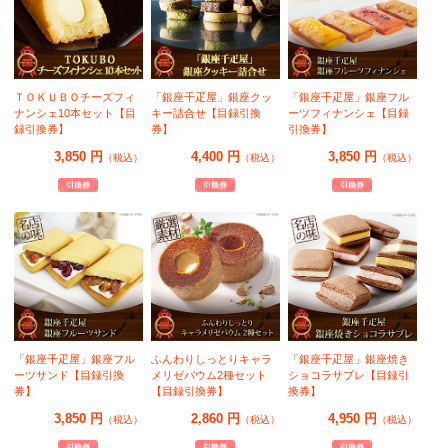
ＴＯＫＵＢＯチーズフィ
「銀座千疋屋」銀座クッ
「銀座千疋屋」銀座フル
ナンシェ10本セット【目
キー詰合せ【目録引換
ーツフィナンシェ【目録
録引換券】
券】
引換券】
3,850 円
4,400 円
3,850 円
（税込）
（税込）
（税込）
「銀座千疋屋」銀座フル
ふんわりしっとりキャラ
「銀座千疋屋」銀座焼き
ーツサンド【目録引換
メリゼバウム2種セット
ショコラサブレ【目録引
券】
【目録引換券】
換券】
3,850 円
2,860 円
4,950 円
（税込）
（税込）
（税込）