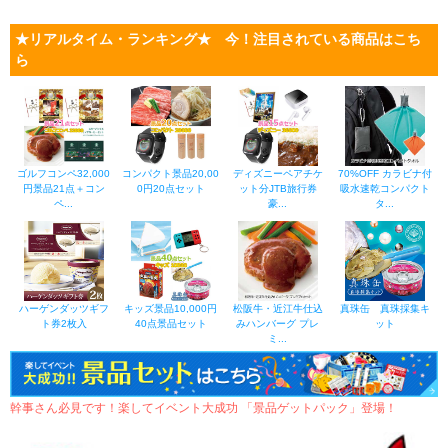
★リアルタイム・ランキング★ 今！注目されている商品はこち
ら
ゴルフコンペ32,000
コンパクト景品20,00
ディズニーペアチケ
70%OFF カラビナ付
円景品21点＋コン
0円20点セット
ット分JTB旅行券
吸水速乾コンパクト
ペ...
豪...
タ...
ハーゲンダッツギフ
キッズ景品10,000円
松阪牛・近江牛仕込
真珠缶 真珠採集キ
ト券2枚入
40点景品セット
みハンバーグ プレ
ット
ミ...
幹事さん必見です！楽してイベント大成功 「景品ゲットパック」登場！