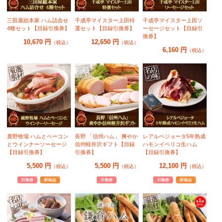
三田屋総本家 ハム詰合せ
千成亭マイスター上田特
千成亭マイスター上田ソ
4種セット【目録引換券】
選セット【目録引換券】
ーセージセット【目録引
換券】
10,670 円
12,650 円
（税込）
（税込）
6,160 円
（税込）
鹿野牧場 ハムとベーコン
長野 「信州ハム」 爽やか
レアルベジョータ5年熟成
とウインナーソーセージ
信州軽井沢ギフト【目録
ハモンイベリコ生ハム
【目録引換券】
引換券】
【目録引換券】
5,500 円
5,500 円
12,100 円
（税込）
（税込）
（税込）