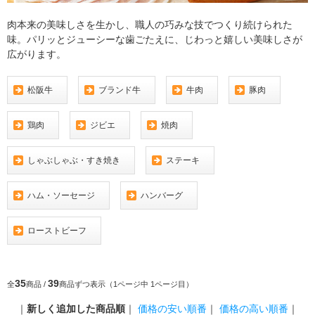
肉本来の美味しさを生かし、職人の巧みな技でつくり続けられた
味。パリッとジューシーな歯ごたえに、じわっと嬉しい美味しさが
広がります。
松阪牛
ブランド牛
牛肉
豚肉
鶏肉
ジビエ
焼肉
しゃぶしゃぶ・すき焼き
ステーキ
ハム・ソーセージ
ハンバーグ
ローストビーフ
35
39
全
商品 /
商品ずつ表示（1ページ中 1ページ目）
｜
新しく追加した商品順
｜
価格の安い順番
｜
価格の高い順番
｜