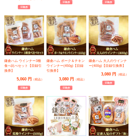
鎌倉ハム ウインナー3種
鎌倉ハム ポーク＆チキン
鎌倉ハム 大人のウインナ
食べ比べセット【目録引
ウインナー(450g)【目録
ー(400g)【目録引換券】
換券】
引換券】
3,080 円
（税込）
5,060 円
3,080 円
（税込）
（税込）