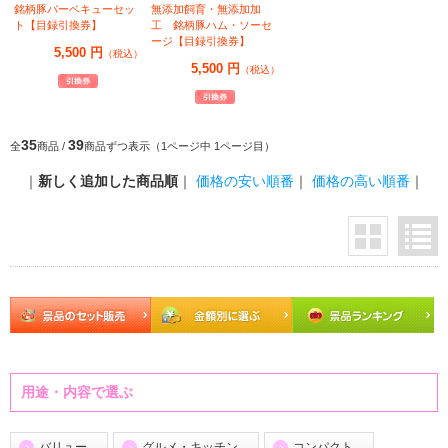
銘柄豚バーベキューセッ
無添加飼育・無添加加
ト【目録引換券】
工 銘柄豚ハム・ソーセ
ージ【目録引換券】
5,500 円
（税込）
5,500 円
（税込）
35
39
全
商品 /
商品ずつ表示（1ページ中 1ページ目）
｜
新しく追加した商品順
｜
価格の安い順番
｜
価格の高い順番
｜
用途・内容で選ぶ
バリュー
グルメ・キッチン
コンパクト