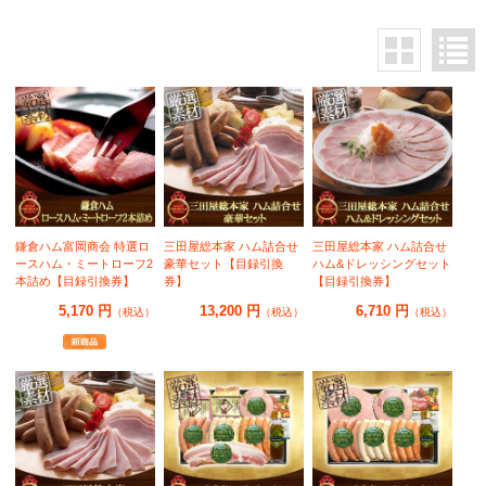
鎌倉ハム富岡商会 特選ロ
三田屋総本家 ハム詰合せ
三田屋総本家 ハム詰合せ
ースハム・ミートローフ2
豪華セット【目録引換
ハム&ドレッシングセット
本詰め【目録引換券】
券】
【目録引換券】
5,170 円
13,200 円
6,710 円
（税込）
（税込）
（税込）