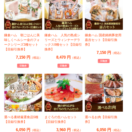
鎌倉ハム 朝ごはんに美
鎌倉ハム 人気の熟成シ
鎌倉ハム 国産銘柄豚使用
味しくヘルシー金のフォ
リーズとウィンナーデラ
嘉吉セット【目録引換
ークシリーズ3種セット
ックス8種セット【目録引
券】
【目録引換券】
換券】
7,150 円
（税込）
7,150 円
8,470 円
（税込）
（税込）
選べる素材厳選食品5種
まぐろの生ハムセット
選べるお肉【目録引換
【目録引換券】
【目録引換券】
券】
6,050 円
3,960 円
6,050 円
（税込）
（税込）
（税込）