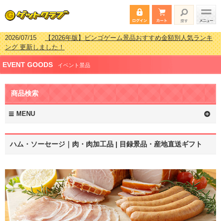
2026/07/15
【2026年版】ビンゴゲーム景品おすすめ金額別人気ランキ
ング 更新しました！
2026/04/03
【2026年版】ゴルフコンペ景品 3000円未満［2000円～
EVENT GOODS
2999円編］もらってうれしい人気ラ…
イベント景品
2026/02/16
【2026年版】結婚式の二次会で貰って嬉しい景品とは？ 更
新しました！
商品検索
2026/02/03
【2026年版】ゴルフコンペ景品 3000円未満［2000円～
2999円編］もらってうれしい人気ラ…
MENU
ハム・ソーセージ｜肉・肉加工品 | 目録景品・産地直送ギフト