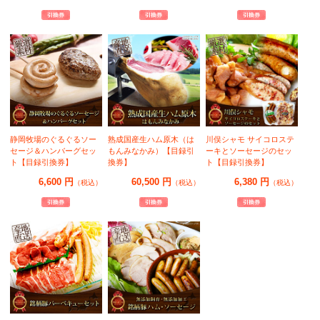
静岡牧場のぐるぐるソー
熟成国産生ハム原木（は
川俣シャモ サイコロステ
セージ＆ハンバーグセッ
もんみなかみ）【目録引
ーキとソーセージのセッ
ト【目録引換券】
換券】
ト【目録引換券】
6,600 円
60,500 円
6,380 円
（税込）
（税込）
（税込）