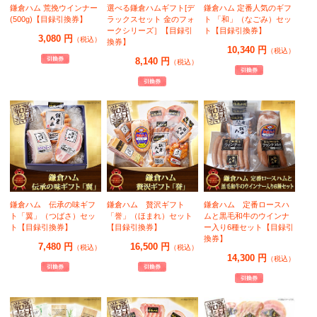
鎌倉ハム 荒挽ウインナー
選べる鎌倉ハムギフト[デ
鎌倉ハム 定番人気のギフ
(500g)【目録引換券】
ラックスセット 金のフォ
ト 「和」（なごみ）セッ
ークシリーズ］【目録引
ト【目録引換券】
3,080 円
（税込）
換券】
10,340 円
（税込）
8,140 円
（税込）
鎌倉ハム 伝承の味ギフ
鎌倉ハム 贅沢ギフト
鎌倉ハム 定番ロースハ
ト「翼」（つばさ）セッ
「誉」（ほまれ）セット
ムと黒毛和牛のウインナ
ト【目録引換券】
【目録引換券】
ー入り6種セット【目録引
換券】
7,480 円
16,500 円
（税込）
（税込）
14,300 円
（税込）