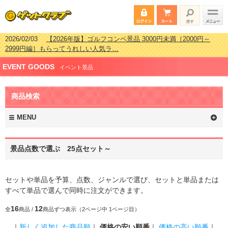
2026/02/03
【2026年版】ゴルフコンペ景品 3000円未満［2000円～
2999円編］もらってうれしい人気ラ…
2026/07/15
【2026年版】ビンゴゲーム景品おすすめ金額別人気ランキ
EVENT GOODS
ング 更新しました！
イベント景品
2026/04/03
【2026年版】ゴルフコンペ景品 3000円未満［2000円～
2999円編］もらってうれしい人気ラ…
商品検索
2026/02/16
【2026年版】結婚式の二次会で貰って嬉しい景品とは？ 更
新しました！
MENU
景品点数で選ぶ 25点セット～
セットや単品を予算、点数、ジャンルで選び、セットと単品または
すべて単品で選んで同時に注文ができます。
16
12
全
商品 /
商品ずつ表示（2ページ中 1ページ目）
｜
新しく追加した商品順
｜
価格の安い順番
｜
価格の高い順番
｜