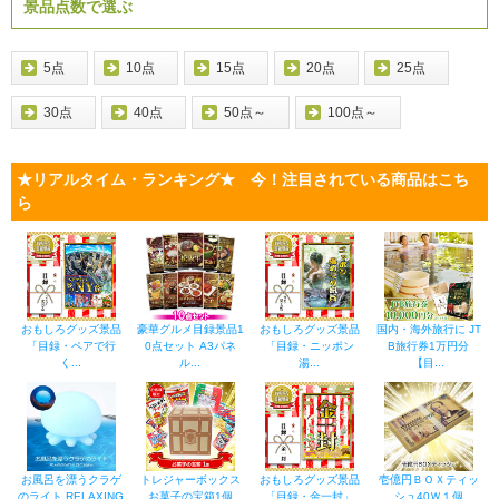
景品点数で選ぶ
5点
10点
15点
20点
25点
30点
40点
50点～
100点～
★リアルタイム・ランキング★ 今！注目されている商品はこち
ら
おもしろグッズ景品
豪華グルメ目録景品1
おもしろグッズ景品
国内・海外旅行に JT
「目録・ペアで行
0点セット A3パネ
「目録・ニッポン
B旅行券1万円分
く...
ル...
湯...
【目...
お風呂を漂うクラゲ
トレジャーボックス
おもしろグッズ景品
壱億円ＢＯＸティッ
のライト RELAXING
お菓子の宝箱1個
「目録・金一封」
シュ40Ｗ１個