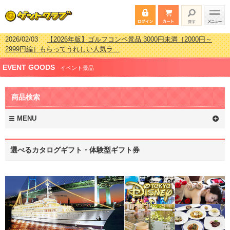
2026/02/03
【2026年版】ゴルフコンペ景品 3000円未満［2000円～
2999円編］もらってうれしい人気ラ…
2026/07/15
【2026年版】ビンゴゲーム景品おすすめ金額別人気ランキ
EVENT GOODS
ング 更新しました！
イベント景品
2026/04/03
【2026年版】ゴルフコンペ景品 3000円未満［2000円～
2999円編］もらってうれしい人気ラ…
商品検索
2026/02/16
【2026年版】結婚式の二次会で貰って嬉しい景品とは？ 更
新しました！
MENU
選べるカタログギフト・体験型ギフト券