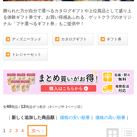
贈られた方が自分で選べるカタログギフトや上位賞品として盛り上
る体験ギフト券です。お買い得感あふれる、ゲットクラブのオリジ
ナル「プチ選べるギフト券」もご提供中！
ディズニーランド
カタログギフト
ギフト券
トレジャーセット
40
12
全
商品 /
商品ずつ表示（4ページ中 1ページ目）
｜
新しく追加した商品順
｜
価格の安い順番
｜
価格の高い順番
｜
1
2
3
4
次へ