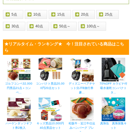
5点
10点
15点
20点
25点
30点
40点
50点～
100点～
★リアルタイム・ランキング★ 今！注目されている商品はこち
ら
ゴルフコンペ32,000
コンパクト景品20,00
ディズニーペアチケ
70%OFF カラビナ付
円景品21点＋コン
0円20点セット
ット分JTB旅行券
吸水速乾コンパクト
ペ...
豪...
タ...
ハーゲンダッツギフ
キッズ景品10,000円
松阪牛・近江牛仕込
真珠缶 真珠採集キ
ト券2枚入
40点景品セット
みハンバーグ プレ
ット