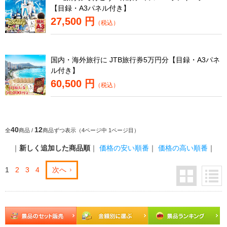
【目録・A3パネル付き】
27,500 円
（税込）
国内・海外旅行に JTB旅行券5万円分【目録・A3パネ
ル付き】
60,500 円
（税込）
40
12
全
商品 /
商品ずつ表示（4ページ中 1ページ目）
｜
新しく追加した商品順
｜
価格の安い順番
｜
価格の高い順番
｜
1
2
3
4
次へ